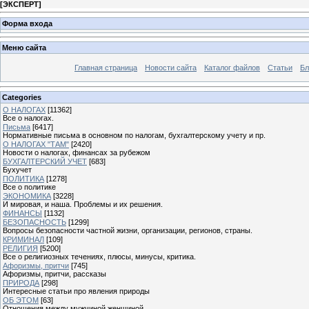
[
ЭКСПЕРТ
]
Форма входа
Меню сайта
Главная страница
Новости сайта
Каталог файлов
Статьи
Бл
Categories
О НАЛОГАХ
[11362]
Все о налогах.
Письма
[6417]
Нормативные письма в основном по налогам, бухгалтерскому учету и пр.
О НАЛОГАХ "ТАМ"
[2420]
Новости о налогах, финансах за рубежом
БУХГАЛТЕРСКИЙ УЧЕТ
[683]
Бухучет
ПОЛИТИКА
[1278]
Все о политике
ЭКОНОМИКА
[3228]
И мировая, и наша. Проблемы и их решения.
ФИНАНСЫ
[1132]
БЕЗОПАСНОСТЬ
[1299]
Вопросы безопасности частной жизни, организации, регионов, страны.
КРИМИНАЛ
[109]
РЕЛИГИЯ
[5200]
Все о религиозных течениях, плюсы, минусы, критика.
Афоризмы, притчи
[745]
Афоризмы, притчи, рассказы
ПРИРОДА
[298]
Интересные статьи про явления природы
ОБ ЭТОМ
[63]
Отношения между мужчиной женщиной