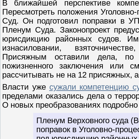
В ближайшей перспективе компе
Пересмотреть положения Уголовно-
Суд. Он подготовил поправки в У
Пленум Суда. Законопроект преду
юрисдикцию районных судов. Им
изнасиловании, взяточничеств
Присяжным оставили дела, по
пожизненного заключения или с
рассчитывать не на 12 присяжных, а
Власти уже
сужали компетенцию с
пределами оказались дела о террор
О новых преобразованиях подробн
Пленум Верховного суда (В
поправок в Уголовно-проце
под юрисдикцию районных