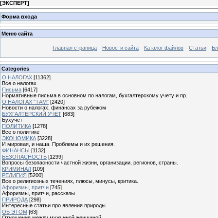
[
ЭКСПЕРТ
]
Форма входа
Меню сайта
Главная страница
Новости сайта
Каталог файлов
Статьи
Бл
Categories
О НАЛОГАХ
[11362]
Все о налогах.
Письма
[6417]
Нормативные письма в основном по налогам, бухгалтерскому учету и пр.
О НАЛОГАХ "ТАМ"
[2420]
Новости о налогах, финансах за рубежом
БУХГАЛТЕРСКИЙ УЧЕТ
[683]
Бухучет
ПОЛИТИКА
[1278]
Все о политике
ЭКОНОМИКА
[3228]
И мировая, и наша. Проблемы и их решения.
ФИНАНСЫ
[1132]
БЕЗОПАСНОСТЬ
[1299]
Вопросы безопасности частной жизни, организации, регионов, страны.
КРИМИНАЛ
[109]
РЕЛИГИЯ
[5200]
Все о религиозных течениях, плюсы, минусы, критика.
Афоризмы, притчи
[745]
Афоризмы, притчи, рассказы
ПРИРОДА
[298]
Интересные статьи про явления природы
ОБ ЭТОМ
[63]
Отношения между мужчиной женщиной