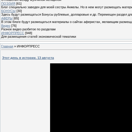
ПОЭЗИЯ
[61]
Блог специально заведен для моей сестры Анжелы. Но в нем могут размещать матери
БОНУСЫ
[30]
Здесь будут размещаться Бонусы рублевые, долларовые и др. Перемещен раздел дл
АФЕРЫ
[65]
В этом блоге будут размещаться материалы о сайтах аферистах, желающим размещат
Видео
[76]
Разное видео разбитое по разделам
ИНФОРПРЕСС
[948]
Для размещения статей экономической тематики
Главная
»
ИНФОРПРЕСС
Этот день в истории. 13 августа