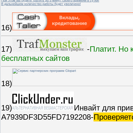
При этом вы будите тратить до 5 минут своего времени в сутки!
В дальнейшем количество работы будет увеличено!
16)
17)
-
Платит. Но
бесплатных сайтов
18)
19)
Инвайт для при
A7939DF3D55FD7192208-
Проверяет