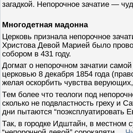
загадкой. Непорочное зачатие — чу
Многодетная мадонна
Церковь признала непорочное зачат
Христова Девой Марией было пров
собором в 431 году.
Догмат о непорочном зачатии само
церковью 8 декабря 1854 года (прав
желая оскорбить чувства верующих
Тем более что теологи под непороч
сколько не подвластность греху и С
дни пытаются “поэксплуатировать Е
Так, в городке Идштайн, в местном 
“непорочной девой” сорокапяти
...
Ч