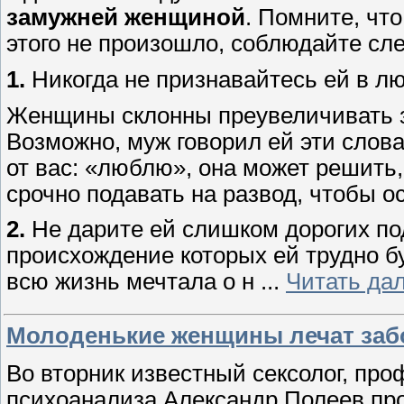
замужней женщиной
. Помните, чт
этого не произошло, соблюдайте сл
1.
Никогда не признавайтесь ей в л
Женщины склонны преувеличивать з
Возможно, муж говорил ей эти слов
от вас: «люблю», она может решить,
срочно подавать на развод, чтобы о
2.
Не дарите ей слишком дорогих по
происхождение которых ей трудно б
всю жизнь мечтала о н
...
Читать да
Молоденькие женщины лечат заб
Во вторник известный сексолог, про
психоанализа Александр Полеев про