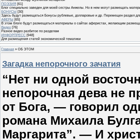
ПОЭЗИЯ
[61]
Блог специально заведен для моей сестры Анжелы. Но в нем могут размещать матери
БОНУСЫ
[30]
Здесь будут размещаться Бонусы рублевые, долларовые и др. Перемещен раздел дл
АФЕРЫ
[65]
В этом блоге будут размещаться материалы о сайтах аферистах, желающим размещат
Видео
[76]
Разное видео разбитое по разделам
ИНФОРПРЕСС
[948]
Для размещения статей экономической тематики
Главная
»
ОБ ЭТОМ
Загадка непорочного зачатия
“Нет ни одной восточн
непорочная дева не п
от Бога, — говорил од
романа Михаила Булга
Маргарита”. — И хрис