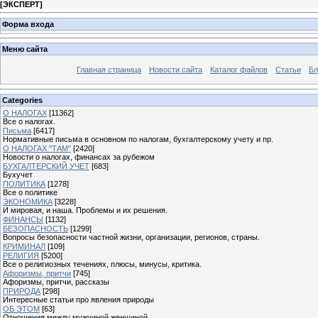
[
ЭКСПЕРТ
]
Форма входа
Меню сайта
Главная страница
Новости сайта
Каталог файлов
Статьи
Бл
Categories
О НАЛОГАХ
[11362]
Все о налогах.
Письма
[6417]
Нормативные письма в основном по налогам, бухгалтерскому учету и пр.
О НАЛОГАХ "ТАМ"
[2420]
Новости о налогах, финансах за рубежом
БУХГАЛТЕРСКИЙ УЧЕТ
[683]
Бухучет
ПОЛИТИКА
[1278]
Все о политике
ЭКОНОМИКА
[3228]
И мировая, и наша. Проблемы и их решения.
ФИНАНСЫ
[1132]
БЕЗОПАСНОСТЬ
[1299]
Вопросы безопасности частной жизни, организации, регионов, страны.
КРИМИНАЛ
[109]
РЕЛИГИЯ
[5200]
Все о религиозных течениях, плюсы, минусы, критика.
Афоризмы, притчи
[745]
Афоризмы, притчи, рассказы
ПРИРОДА
[298]
Интересные статьи про явления природы
ОБ ЭТОМ
[63]
Отношения между мужчиной женщиной