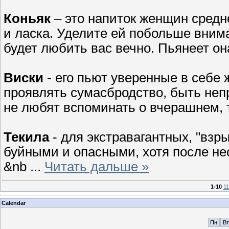
Коньяк
– это напиток женщин средн
и ласка. Уделите ей побольше внима
будет любить вас вечно. Пьянеет он
Виски
- его пьют уверенные в себе
проявлять сумасбродство, быть неп
не любят вспоминать о вчерашнем, та
Текила
- для экстравагантных, "вз
буйными и опасными, хотя после не
&nb
...
Читать дальше »
1-10
11
Calendar
Пн
Вт