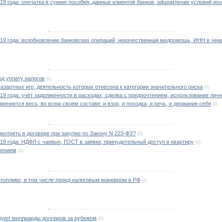
019 года: опечатка в сумме пособия, данные клиентов банков, оформление условий ипо
019 года: возобновление банковских операций, некачественная медпомощь, ИНН в чек
од уплату налогов
(0)
азартных игр, деятельность которых отнесена к категории значительного риска
(0)
19 года: учёт задолженности в расходах, сделка с предпочтением, использование личн
зменяется весь, во всем своем составе: и взор, и походка, и речь, и держание себя
(0)
мотреть в договоре при закупке по Закону N 223-ФЗ?
(0)
019 года: НДФЛ с чаевых, ГОСТ в заявке, принудительный доступ в квартиру
(0)
рением
(0)
топливо, в том числе перед налоговым маневром в РФ
(1)
уют миллиарды долларов за рубежом
(0)