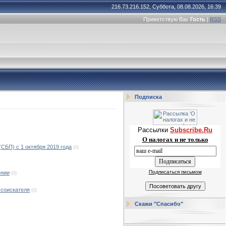
216.73.216.152, Суббота, 08.08.2026, 16:39
Приветствую Вас
Гость
|
RSS
Подписка
Рассылки
Subscribe.Ru
О налогах и не только
СБП) с 1 октября 2019 года
(0)
Подписаться письмом
ении
(0)
 соискателя
(0)
Скажи "Спасибо"