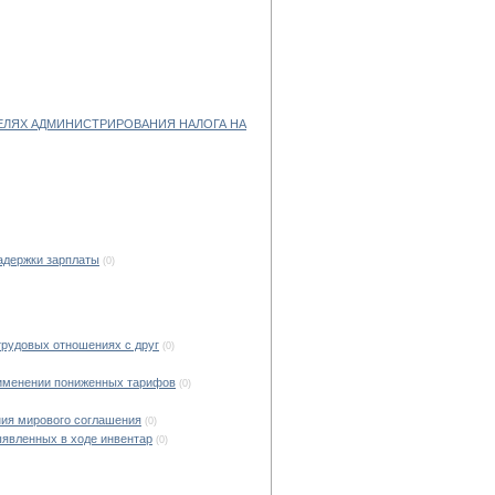
ЕЛЯХ АДМИНИСТРИРОВАНИЯ НАЛОГА НА
задержки зарплаты
(0)
трудовых отношениях с друг
(0)
рименении пониженных тарифов
(0)
ния мирового соглашения
(0)
ыявленных в ходе инвентар
(0)