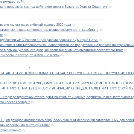
ное имущество?
(0)
наче возможна, как под действием веры в Божество Христа Спасителя
(0)
тмене налога на вменённый доход с 2020 года
(0)
ектронные площадки предоставляющие возможность заработать
(0)
ре
(0)
модействия ФНС России с гражданами рассказал Дмитрий Сатин
(0)
лечения к ответственности за несвоевременное представление расчета по страховым
ое в рамках уголовного дела, не является вновь открывшимся обстоятельством
(0)
чем больше грехов, тем меньше любви
(0)
СЧИТАЮТСЯ ИСПОЛНЕННЫМИ, ЕСЛИ БАНК ВЕРНУЛ ПЛАТЕЖНЫЕ ПОРУЧЕНИЯ ОРГ
АТА ПРЕДСТАВЛЕНИЯ УВЕДОМЛЕНИЯ О КОНТРОЛИРУЕМЫХ ИНОСТРАННЫХ КОМ
НИЯ НАЛОГОПЛАТЕЛЬЩИКА-ОРГАНИЗАЦИИ О ПРЕДОСТАВЛЕНИИ НАЛОГОВОЙ ЛЬ
19 года: резидентский статус, учёт убытков от хищения, зарплата на испытательном с
го Креста Господня
(0)
 НДФЛ доходов физического лица, полученных от реализации заготовленных для собс
ть налогами по льготной ставке
(0)
говые гавани"
(0)