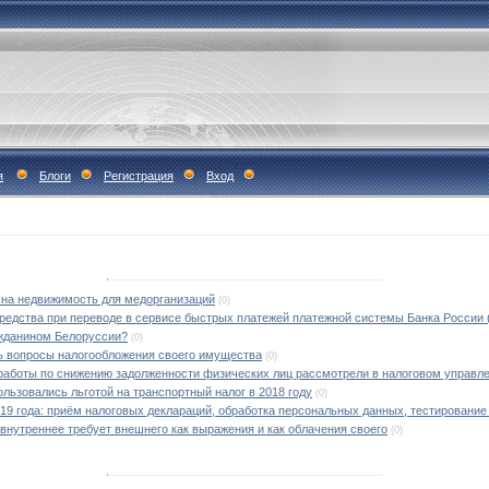
я
Блоги
Регистрация
Вход
 на недвижимость для медорганизаций
(0)
едства при переводе в сервисе быстрых платежей платежной системы Банка России (
ажданином Белоруссии?
(0)
ь вопросы налогообложения своего имущества
(0)
аботы по снижению задолженности физических лиц рассмотрели в налоговом управл
льзовались льготой на транспортный налог в 2018 году
(0)
019 года: приём налоговых деклараций, обработка персональных данных, тестирование
внутреннее требует внешнего как выражения и как облачения своего
(0)