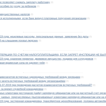
е позволяет снижать зарплату работнику
(0)
пособию по уходу за ребенком
(0)
ы имущественных налогов
(0)
ся исполненными, если банк вернул платежные поручения организации
(0)
019 года: нецелевые расходы, персональные данные, заявление без даты
(0)
яй на слышание похвал людских
(0)
ОПЕРАЦИИ ПО СЧЕТАМ НАЛОГОПЛАТЕЛЬЩИКА, ЕСЛИ ЗАПРЕТ ИНСПЕКЦИИ НЕ БЫ
019 года: хранение первички, движимое имущество, подарки для сотрудников
(0)
кая вражеская сила не одолеет тебя
(0)
заимозачетов встречных однородных требований между юрлицами
(0)
 зачета встречных требований между организациями
(0)
01.07.2019 при проведении расчетов взаимозачетом встречных требований?
(0)
а за время служебной командировки
(0)
ых клиентами ресторанов (кафе) напрямую официантам или на расчетный счет орга
 чаевых, перечисляемых (выплачиваемых) клиентами напрямую официантам или на ра
019 года: экстренная командировка, трансфертное ценообразование, поломка автомоб