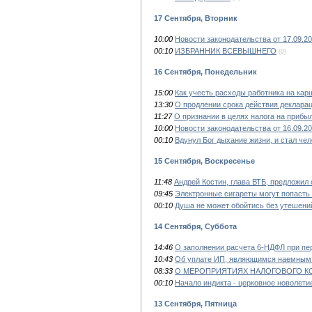
17 Сентября, Вторник
10:00
Новости законодательства от 17.09.2
00:10
ИЗБРАННИК ВСЕВЫШНЕГО
(0)
16 Сентября, Понедельник
15:00
Как учесть расходы работника на кар
13:30
О продлении срока действия деклара
11:27
О признании в целях налога на прибы
10:00
Новости законодательства от 16.09.2
00:10
Вдунул Бог дыхание жизни, и стал че
15 Сентября, Воскресенье
11:48
Андрей Костин, глава ВТБ, предложил
09:45
Электронные сигареты могут попасть 
00:10
Душа не может обойтись без утешени
14 Сентября, Суббота
14:46
О заполнении расчета 6-НДФЛ при пе
10:43
Об уплате ИП, являющимся наемным 
08:33
О МЕРОПРИЯТИЯХ НАЛОГОВОГО К
00:10
Начало индикта - церковное новолети
13 Сентября, Пятница