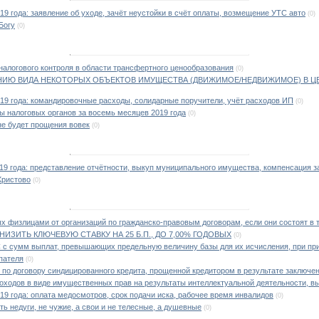
19 года: заявление об уходе, зачёт неустойки в счёт оплаты, возмещение УТС авто
(0)
Богу
(0)
налогового контроля в области трансфертного ценообразования
(0)
НИЮ ВИДА НЕКОТОРЫХ ОБЪЕКТОВ ИМУЩЕСТВА (ДВИЖИМОЕ/НЕДВИЖИМОЕ) В Ц
019 года: командировочные расходы, солидарные поручители, учёт расходов ИП
(0)
ы налоговых органов за восемь месяцев 2019 года
(0)
 не будет прощения вовек
(0)
019 года: представление отчётности, выкуп муниципального имущества, компенсация 
Христово
(0)
х физлицами от организаций по гражданско-правовым договорам, если они состоят в 
ИЗИТЬ КЛЮЧЕВУЮ СТАВКУ НА 25 Б.П., ДО 7,00% ГОДОВЫХ
(0)
 с сумм выплат, превышающих предельную величину базы для их исчисления, при п
пателя
(0)
 по договору синдицированного кредита, прощенной кредитором в результате заключе
доходов в виде имущественных прав на результаты интеллектуальной деятельности, в
019 года: оплата медосмотров, срок подачи иска, рабочее время инвалидов
(0)
ь недуги, не чужие, а свои и не телесные, а душевные
(0)