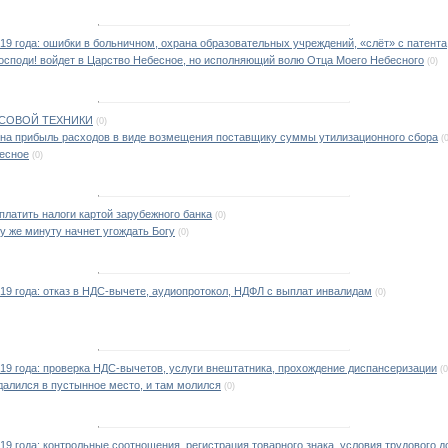
019 года: ошибки в больничном, охрана образовательных учреждений, «слёт» с патента
Господи! войдет в Царство Небесное, но исполняющий волю Отца Моего Небесного
(0)
СОВОЙ ТЕХНИКИ
(0)
а на прибыль расходов в виде возмещения поставщику суммы утилизационного сбора
(
бесное
(0)
латить налоги картой зарубежного банка
(0)
ту же минуту начнет угождать Богу
(0)
019 года: отказ в НДС-вычете, аудиопротокол, НДФЛ с выплат инвалидам
(0)
019 года: проверка НДС-вычетов, услуги внештатника, прохождение диспансеризации
(0
далился в пустынное место, и там молился
(0)
19 года: контрольные соотношения, регистрация товарного знака, условия трудового д