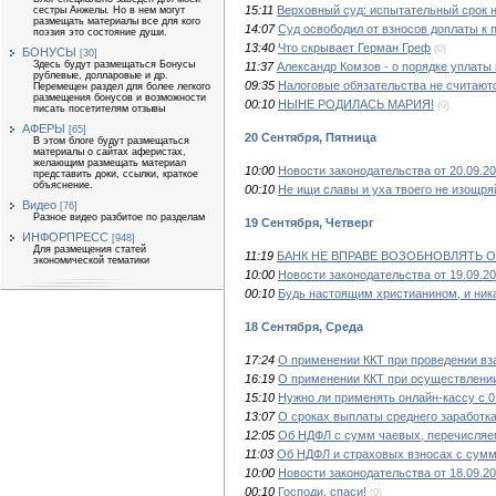
15:11
Верховный суд: испытательный срок н
сестры Анжелы. Но в нем могут
размещать материалы все для кого
14:07
Суд освободил от взносов доплаты к 
поэзия это состояние души.
13:40
Что скрывает Герман Греф
(0)
БОНУСЫ
[30]
Здесь будут размещаться Бонусы
11:37
Александр Комзов - о порядке уплат
рублевые, долларовые и др.
09:35
Налоговые обязательства не считают
Перемещен раздел для более легкого
размещения бонусов и возможности
00:10
НЫНЕ РОДИЛАСЬ МАРИЯ!
(0)
писать посетителям отзывы
АФЕРЫ
[65]
20 Сентября, Пятница
В этом блоге будут размещаться
материалы о сайтах аферистах,
желающим размещать материал
10:00
Новости законодательства от 20.09.2
представить доки, ссылки, краткое
объяснение.
00:10
Не ищи славы и уха твоего не изощр
Видео
[76]
Разное видео разбитое по разделам
19 Сентября, Четверг
ИНФОРПРЕСС
[948]
Для размещения статей
11:19
БАНК НЕ ВПРАВЕ ВОЗОБНОВЛЯТЬ 
экономической тематики
10:00
Новости законодательства от 19.09.2
00:10
Будь настоящим христианином, и ника
18 Сентября, Среда
17:24
О применении ККТ при проведении в
16:19
О применении ККТ при осуществлении
15:10
Нужно ли применять онлайн-кассу с 
13:07
О сроках выплаты среднего заработк
12:05
Об НДФЛ с сумм чаевых, перечисляем
11:03
Об НДФЛ и страховых взносах с сумм
10:00
Новости законодательства от 18.09.2
00:10
Господи, спаси!
(0)