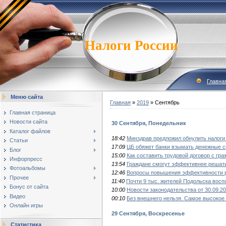
Налоги России
Главна
Меню сайта
Главная
»
2019
»
Сентябрь
Главная страница
Новости сайта
30 Сентября, Понедельник
Каталог файлов
18:42
Минздрав предложил обнулить налоги
Статьи
17:09
ЦБ обяжет банки взымать денежные ср
Блог
15:00
Как составить трудовой договор с гр
Инфорпресс
13:54
Граждане смогут эффективнее решат
Фотоальбомы
12:46
Вопросы повышения эффективности р
Прочее
11:40
Почти 9 тыс. жителей Подольска воспо
Бонус от сайта
10:00
Новости законодательства от 30.09.2
Видео
00:10
Без внешнего нельзя. Самое высокое 
Онлайн игры
29 Сентября, Воскресенье
Статистика