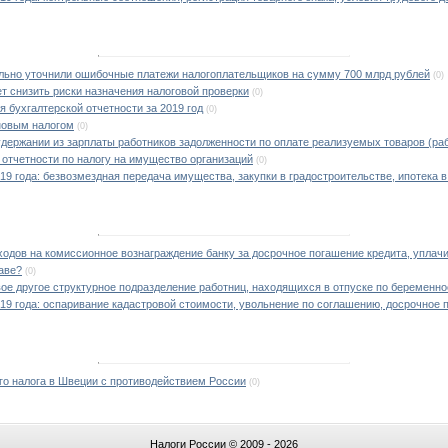
ельно уточнили ошибочные платежи налогоплательщиков на сумму 700 млрд рублей
(0)
т снизить риски назначения налоговой проверки
(0)
 бухгалтерской отчетности за 2019 год
(0)
новым налогом
(0)
держании из зарплаты работников задолженности по оплате реализуемых товаров (работ
отчетности по налогу на имущество организаций
(0)
019 года: безвозмездная передача имущества, закупки в градостроительстве, ипотека 
ходов на комиссионное вознаграждение банку за досрочное погашение кредита, уплач
аве?
(0)
вое другое структурное подразделение работниц, находящихся в отпуске по беременнос
019 года: оспаривание кадастровой стоимости, увольнение по соглашению, досрочное 
го налога в Швеции с противодействием России
(0)
Налоги России © 2009 - 2026