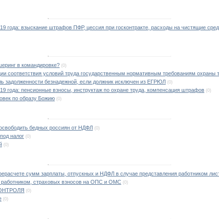
019 года: взыскание штрафов ПФР, цессия при госконтракте, расходы на чистящие сре
шеринг в командировке?
(0)
ции соответствия условий труда государственным нормативным требованиям охраны 
ль задолженности безнадежной, если должник исключен из ЕГРЮЛ
(0)
019 года: пенсионные взносы, инструктаж по охране труда, компенсация штрафов
(0)
ловек по образу Божию
(0)
 освободить бедных россиян от НДФЛ
(0)
под налог
(0)
й
(0)
рерасчете сумм зарплаты, отпускных и НДФЛ в случае представления работником лис
работником, страховых взносов на ОПС и ОМС
(0)
ОНТРОЛЯ
(0)
е
(0)