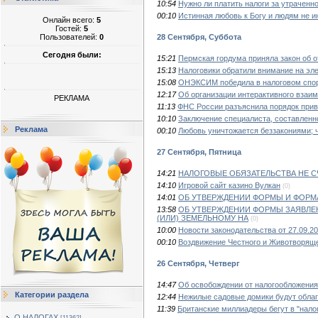
10:54
Нужно ли платить налоги за утрачен
00:10
Истинная любовь к Богу и людям не и
Онлайн всего:
5
Гостей:
5
28 Сентября, Суббота
Пользователей:
0
Сегодня были:
15:21
Пермская гордума приняла закон об о
15:13
Налоговики обратили внимание на эл
15:08
ОНЭКСИМ победила в налоговом спо
12:17
Об организации интерактивного взаи
РЕКЛАМА
11:13
ФНС России разъяснила порядок прив
10:10
Заключение специалиста, составленн
Реклама
00:10
Любовь уничтожается беззакониями; 
27 Сентября, Пятница
14:21
НАЛОГОВЫЕ ОБЯЗАТЕЛЬСТВА НЕ 
14:10
Игровой сайт казино Вулкан
(0)
14:01
ОБ УТВЕРЖДЕНИИ ФОРМЫ И ФОРМ
13:58
ОБ УТВЕРЖДЕНИИ ФОРМЫ ЗАЯВЛЕ
(ИЛИ) ЗЕМЕЛЬНОМУ НА
(0)
10:00
Новости законодательства от 27.09.20
00:10
Воздвижение Честного и Животворяще
26 Сентября, Четверг
14:47
Об освобождении от налогообложения
Категории раздела
12:44
Нежилые садовые домики будут облага
11:39
Британские миллиадеры бегут в "нало
О НАЛОГАХ