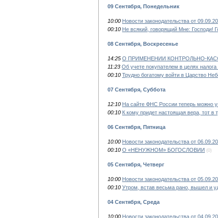
09 Сентября, Понедельник
10:00
Новости законодательства от 09.09.2
00:10
Не всякий, говорящий Мне: Господи! 
08 Сентября, Воскресенье
14:25
О ПРИМЕНЕНИИ КОНТРОЛЬНО-КАС
11:23
Об учете покупателем в целях налог
00:10
Трудно богатому войти в Царство Не
07 Сентября, Суббота
12:10
На сайте ФНС России теперь можно уп
00:10
К кому придет настоящая вера, тот в 
06 Сентября, Пятница
10:00
Новости законодательства от 06.09.2
00:10
О «НЕНУЖНОМ» БОГОСЛОВИИ
(0)
05 Сентября, Четверг
10:00
Новости законодательства от 05.09.2
00:10
Утром, встав весьма рано, вышел и у
04 Сентября, Среда
10:00
Новости законодательства от 04.09.20