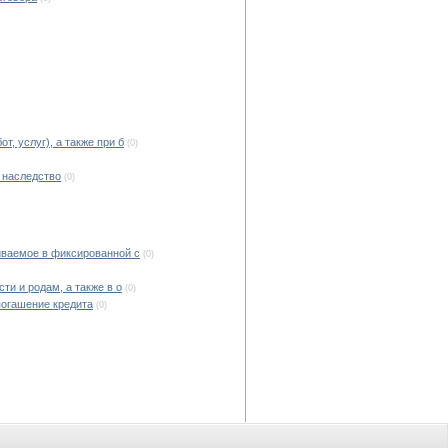
, услуг), а также при б
(0)
в наследство
(0)
иваемое в фиксированной с
(0)
ти и родам, а также в о
(0)
погашение кредита
(0)