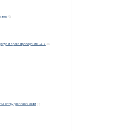
дства
(0)
труда и срока проведения СОУ
(0)
тка нетрудоспособности
(0)