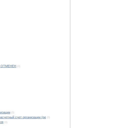
Л ОТМЕНЕН
(0)
низации
(0)
счетный счет организации (ре
(0)
иля
(0)