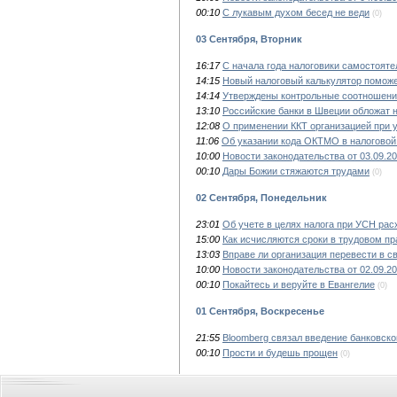
00:10
С лукавым духом бесед не веди
(0)
03 Сентября, Вторник
16:17
С начала года налоговики самостоят
14:15
Новый налоговый калькулятор поможе
14:14
Утверждены контрольные соотношения
13:10
Российские банки в Швеции обложат 
12:08
О применении ККТ организацией при у
11:06
Об указании кода ОКТМО в налоговой 
10:00
Новости законодательства от 03.09.2
00:10
Дары Божии стяжаются трудами
(0)
02 Сентября, Понедельник
23:01
Об учете в целях налога при УСН рас
15:00
Как исчисляются сроки в трудовом пр
13:03
Вправе ли организация перевести в с
10:00
Новости законодательства от 02.09.2
00:10
Покайтесь и веруйте в Евангелие
(0)
01 Сентября, Воскресенье
21:55
Bloomberg связал введение банковско
00:10
Прости и будешь прощен
(0)