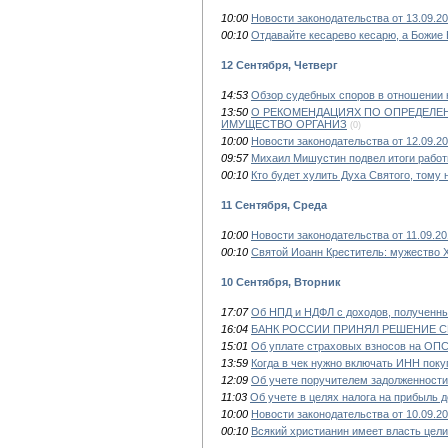
10:00
Новости законодательства от 13.09.20
00:10
Отдавайте кесарево кесарю, а Божие 
12 Сентября, Четверг
14:53
Обзор судебных споров в отношении 
13:50
О РЕКОМЕНДАЦИЯХ ПО ОПРЕДЕЛЕ
ИМУЩЕСТВО ОРГАНИЗ
(0)
10:00
Новости законодательства от 12.09.2
09:57
Михаил Мишустин подвел итоги работ
00:10
Кто будет хулить Духа Святого, тому
11 Сентября, Среда
10:00
Новости законодательства от 11.09.2
00:10
Святой Иоанн Креститель: мужество 
10 Сентября, Вторник
17:07
Об НПД и НДФЛ с доходов, полученны
16:04
БАНК РОССИИ ПРИНЯЛ РЕШЕНИЕ СН
15:01
Об уплате страховых взносов на ОПС
13:59
Когда в чек нужно включать ИНН поку
12:09
Об учете поручителем задолженности
11:03
Об учете в целях налога на прибыль 
10:00
Новости законодательства от 10.09.2
00:10
Всякий христианин имеет власть целит