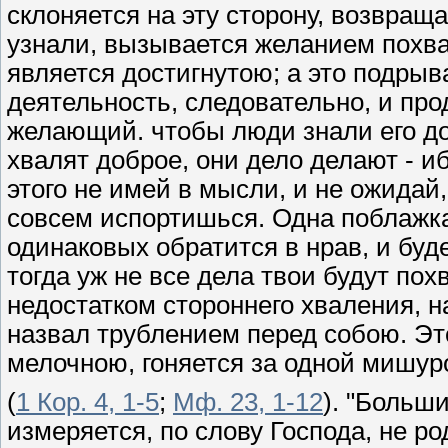
склоняется на эту сторону, возвращ
узнали, вызывается желанием похвал
является достигнутою; а это подрыв
деятельность, следовательно, и про
желающий. чтобы люди знали его до
хвалят доброе, они дело делают - иб
этого не имей в мысли, и не ожидай
совсем испортишься. Одна поблажка
одинаковых обратится в нрав, и буд
тогда уж не все дела твои будут пох
недостатком стороннего хваления, н
назвал трублением перед собою. Эт
мелочною, гоняется за одной мишуро
(
1 Кор. 4, 1-5
;
Мф. 23, 1-12
). "Больш
измеряется, по слову Господа, не р