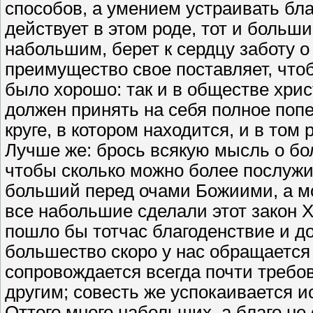
способов, а умением устраивать бла
действует в этом роде, тот и больш
набольшим, берет к сердцу заботу о
преимущество свое поставляет, чтоб 
было хорошо: так и в обществе хри
должен принять на себя полное попе
круге, в котором находится, и в том
Лучше же: брось всякую мысль о бо
чтобы сколько можно более послужи
больший перед очами Божиими, а мо
все набольшие сделали этот закон Х
пошло бы тотчас благоденствие и дов
большество скоро у нас обращается
сопровождается всегда почти требо
другим; совесть же успокаивается 
Оттого много набольших, а благо не 