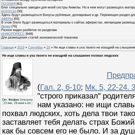
ПОЭЗИЯ
[61]
Блог специально заведен для моей сестры Анжелы. Но в нем могут размещать матери
БОНУСЫ
[30]
Здесь будут размещаться Бонусы рублевые, долларовые и др. Перемещен раздел дл
АФЕРЫ
[65]
В этом блоге будут размещаться материалы о сайтах аферистах, желающим размещат
Видео
[76]
Разное видео разбитое по разделам
ИНФОРПРЕСС
[948]
Для размещения статей экономической тематики
Главная
»
2019
»
Сентябрь
»
20
» Не ищи славы и уха твоего не изощряй на слышани
Не ищи славы и уха твоего не изощряй на слышание похвал людских
Предпр
(
Гал. 2, 6-10
;
Мк. 5, 22-24. 
"строго приказал" родителя
нам указано: не ищи слав
похвал людских, хоть дела твои тако
заставляет тебя делать страх Божий 
как бы совсем его не было. И за ду