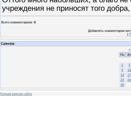
учреждения не приносят того добра,
Всего комментариев
:
0
Добавлять комментарии могу
[
Р
Calendar
«
Пн
Вт
2
3
9
10
16
17
23
24
30
Полная версия сайта