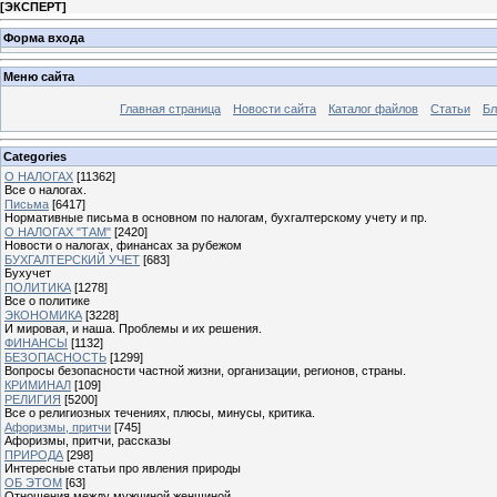
[
ЭКСПЕРТ
]
Форма входа
Меню сайта
Главная страница
Новости сайта
Каталог файлов
Статьи
Бл
Categories
О НАЛОГАХ
[11362]
Все о налогах.
Письма
[6417]
Нормативные письма в основном по налогам, бухгалтерскому учету и пр.
О НАЛОГАХ "ТАМ"
[2420]
Новости о налогах, финансах за рубежом
БУХГАЛТЕРСКИЙ УЧЕТ
[683]
Бухучет
ПОЛИТИКА
[1278]
Все о политике
ЭКОНОМИКА
[3228]
И мировая, и наша. Проблемы и их решения.
ФИНАНСЫ
[1132]
БЕЗОПАСНОСТЬ
[1299]
Вопросы безопасности частной жизни, организации, регионов, страны.
КРИМИНАЛ
[109]
РЕЛИГИЯ
[5200]
Все о религиозных течениях, плюсы, минусы, критика.
Афоризмы, притчи
[745]
Афоризмы, притчи, рассказы
ПРИРОДА
[298]
Интересные статьи про явления природы
ОБ ЭТОМ
[63]
Отношения между мужчиной женщиной