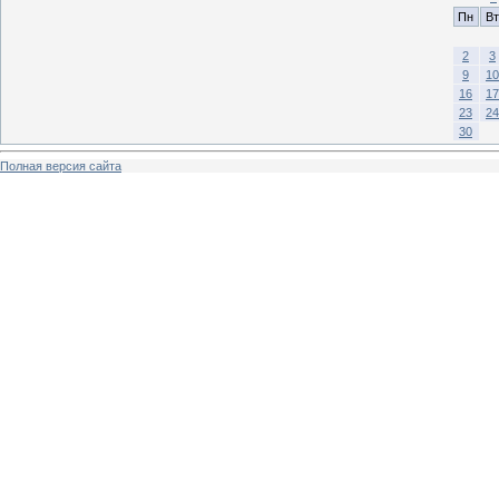
Пн
Вт
2
3
9
10
16
17
23
24
30
Полная версия сайта