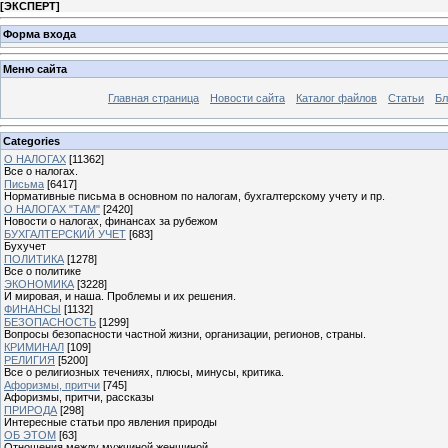
[
ЭКСПЕРТ
]
Форма входа
Меню сайта
Главная страница
Новости сайта
Каталог файлов
Статьи
Бл
Categories
О НАЛОГАХ
[11362]
Все о налогах.
Письма
[6417]
Нормативные письма в основном по налогам, бухгалтерскому учету и пр.
О НАЛОГАХ "ТАМ"
[2420]
Новости о налогах, финансах за рубежом
БУХГАЛТЕРСКИЙ УЧЕТ
[683]
Бухучет
ПОЛИТИКА
[1278]
Все о политике
ЭКОНОМИКА
[3228]
И мировая, и наша. Проблемы и их решения.
ФИНАНСЫ
[1132]
БЕЗОПАСНОСТЬ
[1299]
Вопросы безопасности частной жизни, организации, регионов, страны.
КРИМИНАЛ
[109]
РЕЛИГИЯ
[5200]
Все о религиозных течениях, плюсы, минусы, критика.
Афоризмы, притчи
[745]
Афоризмы, притчи, рассказы
ПРИРОДА
[298]
Интересные статьи про явления природы
ОБ ЭТОМ
[63]
Отношения между мужчиной женщиной