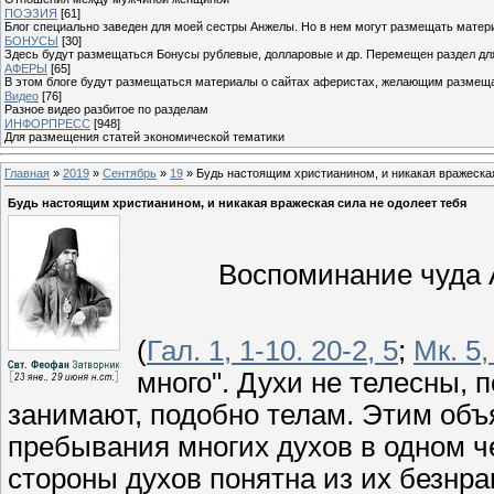
ПОЭЗИЯ
[61]
Блог специально заведен для моей сестры Анжелы. Но в нем могут размещать матери
БОНУСЫ
[30]
Здесь будут размещаться Бонусы рублевые, долларовые и др. Перемещен раздел дл
АФЕРЫ
[65]
В этом блоге будут размещаться материалы о сайтах аферистах, желающим размещат
Видео
[76]
Разное видео разбитое по разделам
ИНФОРПРЕСС
[948]
Для размещения статей экономической тематики
Главная
»
2019
»
Сентябрь
»
19
» Будь настоящим христианином, и никакая вражеская
Будь настоящим христианином, и никакая вражеская сила не одолеет тебя
Воспоминание чуда 
(
Гал. 1, 1-10. 20-2, 5
;
Мк. 5,
много". Духи не телесны, 
занимают, подобно телам. Этим об
пребывания многих духов в одном ч
стороны духов понятна из их безнра