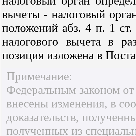
налоговый орган определ
вычеты - налоговый орга
положений
абз. 4 п. 1 ст.
налогового вычета в ра
позиция изложена в
Поста
Примечание:
Федеральным законом от 
внесены изменения, в со
доказательств, полученны
полученных из специальн