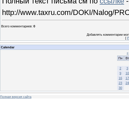
Полный текст письма см по
ссылке
-
http://www.taxru.com/DOKI/Nalog/PRO
Всего комментариев
:
0
Добавлять комментарии могу
[
Р
Calendar
«
Пн
Вт
2
3
9
10
16
17
23
24
30
Полная версия сайта