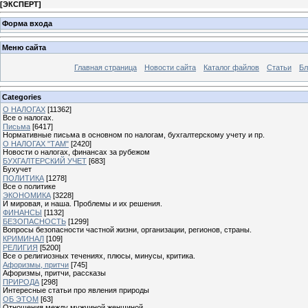
[
ЭКСПЕРТ
]
Форма входа
Меню сайта
Главная страница
Новости сайта
Каталог файлов
Статьи
Бл
Categories
О НАЛОГАХ
[11362]
Все о налогах.
Письма
[6417]
Нормативные письма в основном по налогам, бухгалтерскому учету и пр.
О НАЛОГАХ "ТАМ"
[2420]
Новости о налогах, финансах за рубежом
БУХГАЛТЕРСКИЙ УЧЕТ
[683]
Бухучет
ПОЛИТИКА
[1278]
Все о политике
ЭКОНОМИКА
[3228]
И мировая, и наша. Проблемы и их решения.
ФИНАНСЫ
[1132]
БЕЗОПАСНОСТЬ
[1299]
Вопросы безопасности частной жизни, организации, регионов, страны.
КРИМИНАЛ
[109]
РЕЛИГИЯ
[5200]
Все о религиозных течениях, плюсы, минусы, критика.
Афоризмы, притчи
[745]
Афоризмы, притчи, рассказы
ПРИРОДА
[298]
Интересные статьи про явления природы
ОБ ЭТОМ
[63]
Отношения между мужчиной женщиной