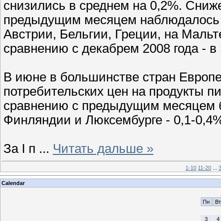
снизились в среднем на 0,2%. Сниж
предыдущим месяцем наблюдалось в
Австрии, Бельгии, Греции, на Мальте
сравнению с декабрем 2008 года - в 
В июне в большинстве стран Европ
потребительских цен на продукты п
сравнению с предыдущим месяцем б
Финляндии и Люксембурге - 0,1-0,4
За I п
...
Читать дальше »
1-10
11-20
...
Calendar
Пн
Вт
3
4