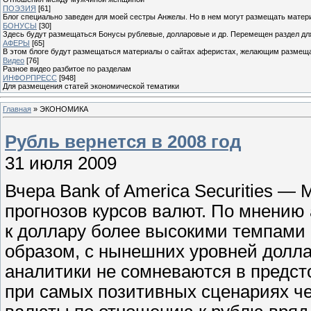
ПОЭЗИЯ
[61]
Блог специально заведен для моей сестры Анжелы. Но в нем могут размещать матери
БОНУСЫ
[30]
Здесь будут размещаться Бонусы рублевые, долларовые и др. Перемещен раздел дл
АФЕРЫ
[65]
В этом блоге будут размещаться материалы о сайтах аферистах, желающим размещат
Видео
[76]
Разное видео разбитое по разделам
ИНФОРПРЕСС
[948]
Для размещения статей экономической тематики
Главная
»
ЭКОНОМИКА
Рубль вернется в 2008 год
31 июля 2009
Вчера Bank of America Securities — 
прогнозов курсов валют. По мнению 
к доллару более высокими темпами и
образом, с нынешних уровней долла
аналитики не сомневаются в предс
при самых позитивных сценариях че