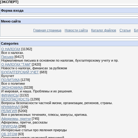
[
ЭКСПЕРТ
]
Форма входа
Меню сайта
Главная страница
Новости сайта
Каталог файлов
Статьи
Бл
Categories
О НАЛОГАХ
[11362]
Все о налогах.
Письма
[6417]
Нормативные письма в основном по налогам, бухгалтерскому учету и пр.
О НАЛОГАХ "ТАМ"
[2420]
Новости о налогах, финансах за рубежом
БУХГАЛТЕРСКИЙ УЧЕТ
[683]
Бухучет
ПОЛИТИКА
[1278]
Все о политике
ЭКОНОМИКА
[3228]
И мировая, и наша. Проблемы и их решения.
ФИНАНСЫ
[1132]
БЕЗОПАСНОСТЬ
[1299]
Вопросы безопасности частной жизни, организации, регионов, страны.
КРИМИНАЛ
[109]
РЕЛИГИЯ
[5200]
Все о религиозных течениях, плюсы, минусы, критика.
Афоризмы, притчи
[745]
Афоризмы, притчи, рассказы
ПРИРОДА
[298]
Интересные статьи про явления природы
ОБ ЭТОМ
[63]
Отношения между мужчиной женщиной