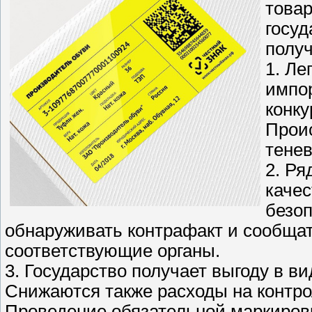
товар
госуд
полу
1. Ле
импо
конку
Проис
тенев
2. Ря
качес
безоп
обнаруживать контрафакт и сообща
соответствующие органы.
3. Государство получает выгоду в в
Снижаются также расходы на контро
Проведение обязательной маркиров