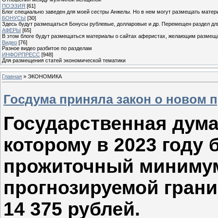
ПОЭЗИЯ
[61]
Блог специально заведен для моей сестры Анжелы. Но в нем могут размещать матери
БОНУСЫ
[30]
Здесь будут размещаться Бонусы рублевые, долларовые и др. Перемещен раздел дл
АФЕРЫ
[65]
В этом блоге будут размещаться материалы о сайтах аферистах, желающим размещат
Видео
[76]
Разное видео разбитое по разделам
ИНФОРПРЕСС
[948]
Для размещения статей экономической тематики
Главная
»
ЭКОНОМИКА
Госдума приняла закон о новом 
Государственная дума
которому в 2023 году
прожиточный минимум 
прогнозируемой грани
14 375 рублей.