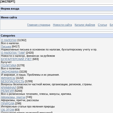
[
ЭКСПЕРТ
]
Форма входа
Меню сайта
Главная страница
Новости сайта
Каталог файлов
Статьи
Бл
Categories
О НАЛОГАХ
[11362]
Все о налогах.
Письма
[6417]
Нормативные письма в основном по налогам, бухгалтерскому учету и пр.
О НАЛОГАХ "ТАМ"
[2420]
Новости о налогах, финансах за рубежом
БУХГАЛТЕРСКИЙ УЧЕТ
[683]
Бухучет
ПОЛИТИКА
[1278]
Все о политике
ЭКОНОМИКА
[3228]
И мировая, и наша. Проблемы и их решения.
ФИНАНСЫ
[1132]
БЕЗОПАСНОСТЬ
[1299]
Вопросы безопасности частной жизни, организации, регионов, страны.
КРИМИНАЛ
[109]
РЕЛИГИЯ
[5200]
Все о религиозных течениях, плюсы, минусы, критика.
Афоризмы, притчи
[745]
Афоризмы, притчи, рассказы
ПРИРОДА
[298]
Интересные статьи про явления природы
ОБ ЭТОМ
[63]
Отношения между мужчиной женщиной