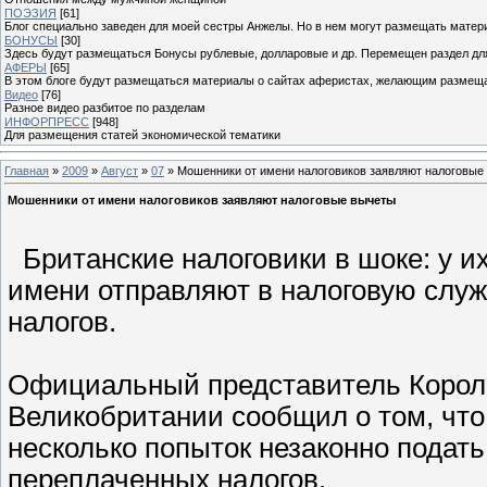
ПОЭЗИЯ
[61]
Блог специально заведен для моей сестры Анжелы. Но в нем могут размещать матери
БОНУСЫ
[30]
Здесь будут размещаться Бонусы рублевые, долларовые и др. Перемещен раздел дл
АФЕРЫ
[65]
В этом блоге будут размещаться материалы о сайтах аферистах, желающим размещат
Видео
[76]
Разное видео разбитое по разделам
ИНФОРПРЕСС
[948]
Для размещения статей экономической тематики
Главная
»
2009
»
Август
»
07
» Мошенники от имени налоговиков заявляют налоговые
Мошенники от имени налоговиков заявляют налоговые вычеты
Британские налоговики в шоке: у их
имени отправляют в налоговую слу
налогов.
Официальный представитель Корол
Великобритании сообщил о том, что
несколько попыток незаконно подат
переплаченных налогов.