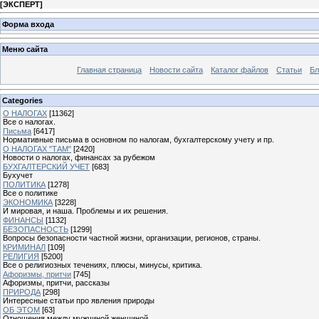
[
ЭКСПЕРТ
]
Форма входа
Меню сайта
Главная страница
Новости сайта
Каталог файлов
Статьи
Бл
Categories
О НАЛОГАХ
[11362]
Все о налогах.
Письма
[6417]
Нормативные письма в основном по налогам, бухгалтерскому учету и пр.
О НАЛОГАХ "ТАМ"
[2420]
Новости о налогах, финансах за рубежом
БУХГАЛТЕРСКИЙ УЧЕТ
[683]
Бухучет
ПОЛИТИКА
[1278]
Все о политике
ЭКОНОМИКА
[3228]
И мировая, и наша. Проблемы и их решения.
ФИНАНСЫ
[1132]
БЕЗОПАСНОСТЬ
[1299]
Вопросы безопасности частной жизни, организации, регионов, страны.
КРИМИНАЛ
[109]
РЕЛИГИЯ
[5200]
Все о религиозных течениях, плюсы, минусы, критика.
Афоризмы, притчи
[745]
Афоризмы, притчи, рассказы
ПРИРОДА
[298]
Интересные статьи про явления природы
ОБ ЭТОМ
[63]
Отношения между мужчиной женщиной