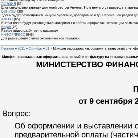
ПОЭЗИЯ
[61]
Блог специально заведен для моей сестры Анжелы. Но в нем могут размещать матери
БОНУСЫ
[30]
Здесь будут размещаться Бонусы рублевые, долларовые и др. Перемещен раздел дл
АФЕРЫ
[65]
В этом блоге будут размещаться материалы о сайтах аферистах, желающим размещат
Видео
[76]
Разное видео разбитое по разделам
ИНФОРПРЕСС
[948]
Для размещения статей экономической тематики
Главная
»
2021
»
Октябрь
»
01
» Минфин рассказал, как оформить авансовый счет-ф
Минфин рассказал, как оформить авансовый счет-фактуру на товары с разны
МИНИСТЕРСТВО ФИНАН
от 9 сентября 2
Вопрос:
Об оформлении и выставлении с
предварительной оплаты (частич