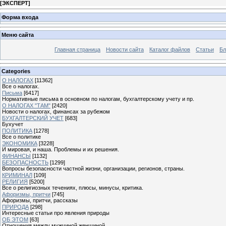
[
ЭКСПЕРТ
]
Форма входа
Меню сайта
Главная страница
Новости сайта
Каталог файлов
Статьи
Бл
Categories
О НАЛОГАХ
[11362]
Все о налогах.
Письма
[6417]
Нормативные письма в основном по налогам, бухгалтерскому учету и пр.
О НАЛОГАХ "ТАМ"
[2420]
Новости о налогах, финансах за рубежом
БУХГАЛТЕРСКИЙ УЧЕТ
[683]
Бухучет
ПОЛИТИКА
[1278]
Все о политике
ЭКОНОМИКА
[3228]
И мировая, и наша. Проблемы и их решения.
ФИНАНСЫ
[1132]
БЕЗОПАСНОСТЬ
[1299]
Вопросы безопасности частной жизни, организации, регионов, страны.
КРИМИНАЛ
[109]
РЕЛИГИЯ
[5200]
Все о религиозных течениях, плюсы, минусы, критика.
Афоризмы, притчи
[745]
Афоризмы, притчи, рассказы
ПРИРОДА
[298]
Интересные статьи про явления природы
ОБ ЭТОМ
[63]
Отношения между мужчиной женщиной