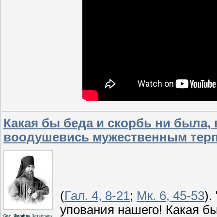
Какая бы беда и скорбь ни была, 
воодушевись мужественным тер
(
Гал. 4, 8-21
;
Мк. 6, 45-53
).
упования нашего! Какая бы