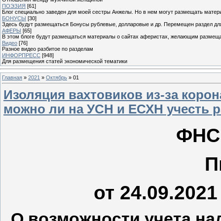
ПОЭЗИЯ
[61]
Блог специально заведен для моей сестры Анжелы. Но в нем могут размещать матери
БОНУСЫ
[30]
Здесь будут размещаться Бонусы рублевые, долларовые и др. Перемещен раздел дл
АФЕРЫ
[65]
В этом блоге будут размещаться материалы о сайтах аферистах, желающим размещат
Видео
[76]
Разное видео разбитое по разделам
ИНФОРПРЕСС
[948]
Для размещения статей экономической тематики
Главная
»
2021
»
Октябрь
»
01
Изоляция вахтовиков из-за коро
можно ли на УСН и ЕСХН учесть 
ФНС
П
от 24.09.202
О возможности учета н