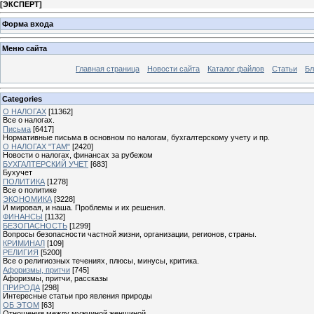
[
ЭКСПЕРТ
]
Форма входа
Меню сайта
Главная страница
Новости сайта
Каталог файлов
Статьи
Бл
Categories
О НАЛОГАХ
[11362]
Все о налогах.
Письма
[6417]
Нормативные письма в основном по налогам, бухгалтерскому учету и пр.
О НАЛОГАХ "ТАМ"
[2420]
Новости о налогах, финансах за рубежом
БУХГАЛТЕРСКИЙ УЧЕТ
[683]
Бухучет
ПОЛИТИКА
[1278]
Все о политике
ЭКОНОМИКА
[3228]
И мировая, и наша. Проблемы и их решения.
ФИНАНСЫ
[1132]
БЕЗОПАСНОСТЬ
[1299]
Вопросы безопасности частной жизни, организации, регионов, страны.
КРИМИНАЛ
[109]
РЕЛИГИЯ
[5200]
Все о религиозных течениях, плюсы, минусы, критика.
Афоризмы, притчи
[745]
Афоризмы, притчи, рассказы
ПРИРОДА
[298]
Интересные статьи про явления природы
ОБ ЭТОМ
[63]
Отношения между мужчиной женщиной