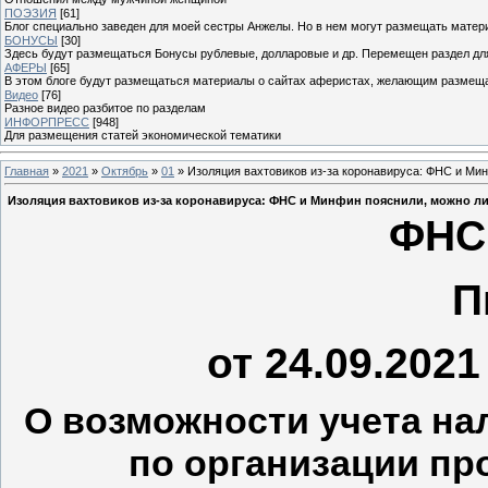
ПОЭЗИЯ
[61]
Блог специально заведен для моей сестры Анжелы. Но в нем могут размещать матери
БОНУСЫ
[30]
Здесь будут размещаться Бонусы рублевые, долларовые и др. Перемещен раздел дл
АФЕРЫ
[65]
В этом блоге будут размещаться материалы о сайтах аферистах, желающим размещат
Видео
[76]
Разное видео разбитое по разделам
ИНФОРПРЕСС
[948]
Для размещения статей экономической тематики
Главная
»
2021
»
Октябрь
»
01
» Изоляция вахтовиков из-за коронавируса: ФНС и Ми
Изоляция вахтовиков из-за коронавируса: ФНС и Минфин пояснили, можно ли
ФНС
П
от 24.09.202
О возможности учета н
по организации пр