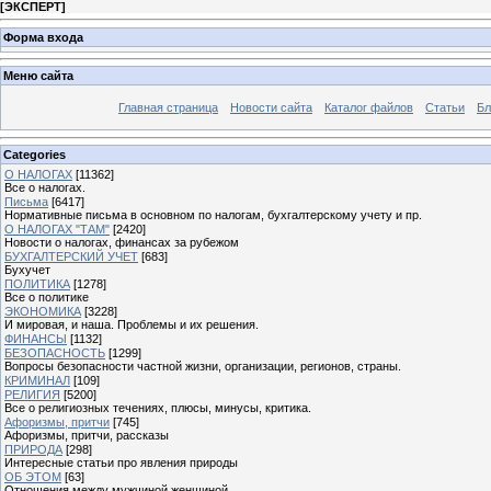
[
ЭКСПЕРТ
]
Форма входа
Меню сайта
Главная страница
Новости сайта
Каталог файлов
Статьи
Бл
Categories
О НАЛОГАХ
[11362]
Все о налогах.
Письма
[6417]
Нормативные письма в основном по налогам, бухгалтерскому учету и пр.
О НАЛОГАХ "ТАМ"
[2420]
Новости о налогах, финансах за рубежом
БУХГАЛТЕРСКИЙ УЧЕТ
[683]
Бухучет
ПОЛИТИКА
[1278]
Все о политике
ЭКОНОМИКА
[3228]
И мировая, и наша. Проблемы и их решения.
ФИНАНСЫ
[1132]
БЕЗОПАСНОСТЬ
[1299]
Вопросы безопасности частной жизни, организации, регионов, страны.
КРИМИНАЛ
[109]
РЕЛИГИЯ
[5200]
Все о религиозных течениях, плюсы, минусы, критика.
Афоризмы, притчи
[745]
Афоризмы, притчи, рассказы
ПРИРОДА
[298]
Интересные статьи про явления природы
ОБ ЭТОМ
[63]
Отношения между мужчиной женщиной