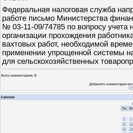
Федеральная налоговая служба напр
работе письмо Министерства финанс
№ 03-11-09/74785 по вопросу учета
организации прохождения работник
вахтовых работ, необходимой време
применении упрощенной системы на
для сельскохозяйственных товароп
Всего комментариев
:
0
Добавлять комментарии могу
[
Р
Calendar
Пн
Вт
4
5
11
12
18
19