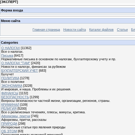
[
ЭКСПЕРТ
]
Форма входа
Меню сайта
Главная страница
Новости сайта
Каталог файлов
Статьи
Бл
Categories
О НАЛОГАХ
[11362]
Все о налогах.
Письма
[6417]
Нормативные письма в основном по налогам, бухгалтерскому учету и пр.
О НАЛОГАХ "ТАМ"
[2420]
Новости о налогах, финансах за рубежом
БУХГАЛТЕРСКИЙ УЧЕТ
[683]
Бухучет
ПОЛИТИКА
[1278]
Все о политике
ЭКОНОМИКА
[3228]
И мировая, и наша. Проблемы и их решения.
ФИНАНСЫ
[1132]
БЕЗОПАСНОСТЬ
[1299]
Вопросы безопасности частной жизни, организации, регионов, страны.
КРИМИНАЛ
[109]
РЕЛИГИЯ
[5200]
Все о религиозных течениях, плюсы, минусы, критика.
Афоризмы, притчи
[745]
Афоризмы, притчи, рассказы
ПРИРОДА
[298]
Интересные статьи про явления природы
ОБ ЭТОМ
[63]
Отношения между мужчиной женщиной