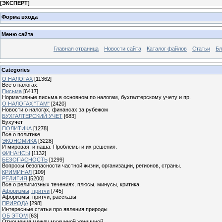
[
ЭКСПЕРТ
]
Форма входа
Меню сайта
Главная страница
Новости сайта
Каталог файлов
Статьи
Бл
Categories
О НАЛОГАХ
[11362]
Все о налогах.
Письма
[6417]
Нормативные письма в основном по налогам, бухгалтерскому учету и пр.
О НАЛОГАХ "ТАМ"
[2420]
Новости о налогах, финансах за рубежом
БУХГАЛТЕРСКИЙ УЧЕТ
[683]
Бухучет
ПОЛИТИКА
[1278]
Все о политике
ЭКОНОМИКА
[3228]
И мировая, и наша. Проблемы и их решения.
ФИНАНСЫ
[1132]
БЕЗОПАСНОСТЬ
[1299]
Вопросы безопасности частной жизни, организации, регионов, страны.
КРИМИНАЛ
[109]
РЕЛИГИЯ
[5200]
Все о религиозных течениях, плюсы, минусы, критика.
Афоризмы, притчи
[745]
Афоризмы, притчи, рассказы
ПРИРОДА
[298]
Интересные статьи про явления природы
ОБ ЭТОМ
[63]
Отношения между мужчиной женщиной