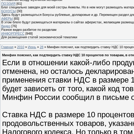
ПОЭЗИЯ
[61]
Блог специально заведен для моей сестры Анжелы. Но в нем могут размещать матери
БОНУСЫ
[30]
Здесь будут размещаться Бонусы рублевые, долларовые и др. Перемещен раздел дл
АФЕРЫ
[65]
В этом блоге будут размещаться материалы о сайтах аферистах, желающим размещат
Видео
[76]
Разное видео разбитое по разделам
ИНФОРПРЕСС
[948]
Для размещения статей экономической тематики
Главная
»
2010
»
Июнь
»
28
» Минфин пояснил, как подтвердить ставку НДС 10 проце
Минфин пояснил, как подтвердить ставку НДС 10 процентов по товарам, в о
Если в отношении какой-либо прод
отменена, но осталось декларирова
применения ставки НДС в размере 1
будет зависеть от того, какой код т
Минфин России сообщил в письме от
Ставка НДС в размере 10 проценто
продовольственных товаров, указанн
Налогового кодекса. Но только в том