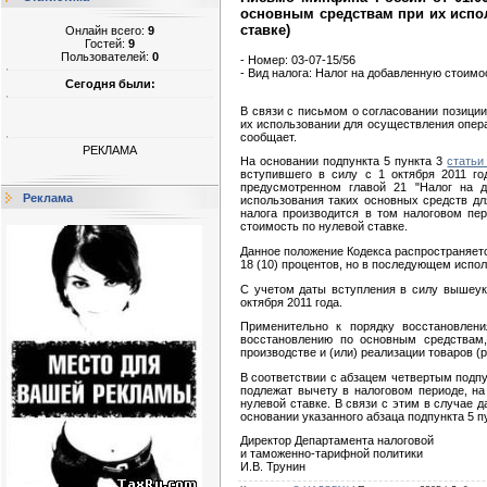
основным средствам при их испо
ставке)
Онлайн всего:
9
Гостей:
9
Пользователей:
0
- Номер:
03-07-15/56
- Вид налога:
Налог на добавленную стоимо
Сегодня были:
В связи с письмом о согласовании позици
их использовании для осуществления опера
сообщает.
РЕКЛАМА
На основании подпункта 5 пункта 3
статьи
вступившего в силу с 1 октября 2011 г
предусмотренном главой 21 "Налог на д
Реклама
использования таких основных средств дл
налога производится в том налоговом пер
стоимость по нулевой ставке.
Данное положение Кодекса распространяетс
18 (10) процентов, но в последующем испо
С учетом даты вступления в силу вышеук
октября 2011 года.
Применительно к порядку восстановлен
восстановлению по основным средствам,
производстве и (или) реализации товаров (
В соответствии с абзацем четвертым подпу
подлежат вычету в налоговом периоде, на
нулевой ставке. В связи с этим в случае 
основании указанного абзаца подпункта 5 п
Директор Департамента налоговой
и таможенно-тарифной политики
И.В. Трунин