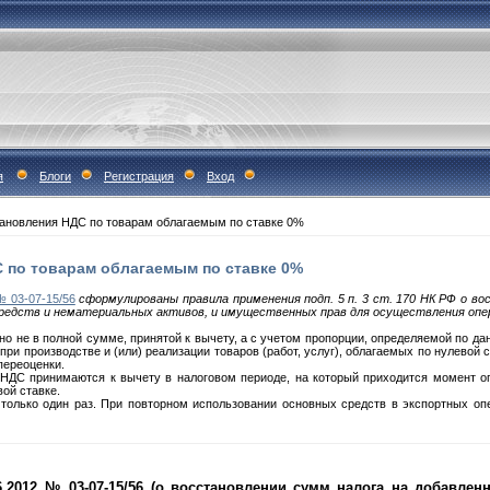
я
Блоги
Регистрация
Вход
ановления НДС по товарам облагаемым по ставке 0%
 по товарам облагаемым по ставке 0%
 03-07-15/56
сформулированы правила применения подп. 5 п. 3 ст. 170 НК РФ о во
х средств и нематериальных активов, и имущественных прав для осуществления опе
 не в полной сумме, принятой к вычету, а с учетом пропорции, определяемой по дан
при производстве и (или) реализации товаров (работ, услуг), облагаемых по нулевой 
переоценки.
НДС принимаются к вычету в налоговом периоде, на который приходится момент о
вой ставке.
только один раз. При повторном использовании основных средств в экспортных оп
.2012 № 03-07-15/56 (о восстановлении сумм налога на добавле