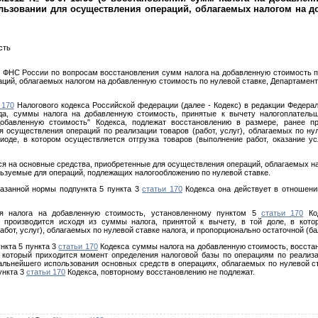
льзовании для осуществления операций, облагаемых налогом на д
сть
и ФНС России по вопросам восстановления сумм налога на добавленную стоимость
ций, облагаемых налогом на добавленную стоимость по нулевой ставке, Департамен
 170
Налогового кодекса Российской федерации (далее - Кодекс) в редакции Федерал
ода, суммы налога на добавленную стоимость, принятые к вычету налогоплатель
обавленную стоимость" Кодекса, подлежат восстановлению в размере, ранее п
я осуществления операций по реализации товаров (работ, услуг), облагаемых по ну
иоде, в котором осуществляется отгрузка товаров (выполнение работ, оказание у
я на основные средства, приобретенные для осуществления операций, облагаемых н
льзуемые для операций, подлежащих налогообложению по нулевой ставке.
азанной нормы подпункта 5 пункта 3
статьи 170
Кодекса она действует в отношени
ия налога на добавленную стоимость, установленному пунктом 5
статьи 170
Код
 производится исходя из суммы налога, принятой к вычету, в той доле, в кото
работ, услуг), облагаемых по нулевой ставке налога, и пропорционально остаточной (б
нкта 5 пункта 3
статьи 170
Кодекса суммы налога на добавленную стоимость, восстан
 который приходится момент определения налоговой базы по операциям по реализац
дальнейшего использования основных средств в операциях, облагаемых по нулевой с
ункта 3
статьи 170
Кодекса, повторному восстановлению не подлежат.