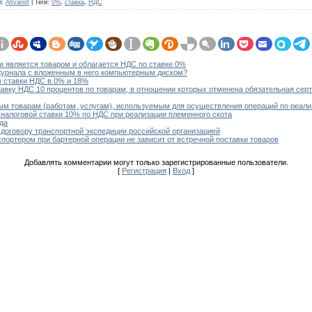
л
:
AlIvanof
|
Теги
:
0%
,
ставка
,
НДС
и является товаром и облагается НДС по ставке 0%
журнала с вложенным в него компьютерным диском?
 ставки НДС в 0% и 18%
тавку НДС 10 процентов по товарам, в отношении которых отменена обязательная сер
м товарам (работам, услугам), используемым для осуществления операций по реали
налоговой ставки 10% по НДС при реализации племенного скота
да
 договору транспортной экспедиции российской организацией
портером при бартерной операции не зависит от встречной поставки товаров
Добавлять комментарии могут только зарегистрированные пользователи.
[
Регистрация
|
Вход
]