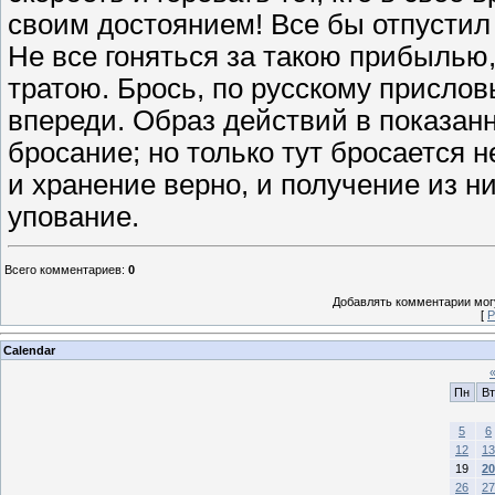
своим достоянием! Все бы отпустил 
Не все гоняться за такою прибылью, 
тратою. Брось, по русскому присловь
впереди. Образ действий в показан
бросание; но только тут бросается н
и хранение верно, и получение из н
упование.
Всего комментариев
:
0
Добавлять комментарии могу
[
Р
Calendar
Пн
Вт
5
6
12
13
19
20
26
27