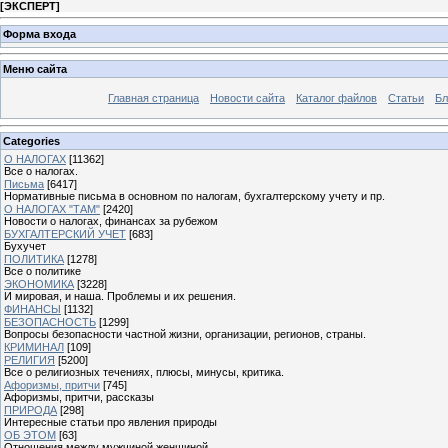
[
ЭКСПЕРТ
]
Форма входа
Меню сайта
Главная страница
Новости сайта
Каталог файлов
Статьи
Бл
Categories
О НАЛОГАХ
[11362]
Все о налогах.
Письма
[6417]
Нормативные письма в основном по налогам, бухгалтерскому учету и пр.
О НАЛОГАХ "ТАМ"
[2420]
Новости о налогах, финансах за рубежом
БУХГАЛТЕРСКИЙ УЧЕТ
[683]
Бухучет
ПОЛИТИКА
[1278]
Все о политике
ЭКОНОМИКА
[3228]
И мировая, и наша. Проблемы и их решения.
ФИНАНСЫ
[1132]
БЕЗОПАСНОСТЬ
[1299]
Вопросы безопасности частной жизни, организации, регионов, страны.
КРИМИНАЛ
[109]
РЕЛИГИЯ
[5200]
Все о религиозных течениях, плюсы, минусы, критика.
Афоризмы, притчи
[745]
Афоризмы, притчи, рассказы
ПРИРОДА
[298]
Интересные статьи про явления природы
ОБ ЭТОМ
[63]
Отношения между мужчиной женщиной