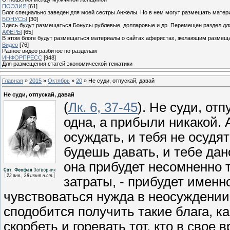
ПОЭЗИЯ
[61]
Блог специально заведен для моей сестры Анжелы. Но в нем могут размещать матери
БОНУСЫ
[30]
Здесь будут размещаться Бонусы рублевые, долларовые и др. Перемещен раздел дл
АФЕРЫ
[65]
В этом блоге будут размещаться материалы о сайтах аферистах, желающим размещат
Видео
[76]
Разное видео разбитое по разделам
ИНФОРПРЕСС
[948]
Для размещения статей экономической тематики
Главная
»
2015
»
Октябрь
»
20
» Не суди, отпускай, давай
Не суди, отпускай, давай
(
Лк. 6, 37-45
). Не суди, отп
одна, а прибыли никакой. 
осуждать, и тебя не осудят
будешь давать, и тебе дан
она прибудет несомненно т
затраты, - прибудет именно
чувствоваться нужда в неосуждении 
сподобится получить такие блага, как
скорбеть и горевать тот, кто в сво