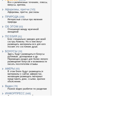
Все о религиозных течениях, плюсы,
минусы, критика.
Афоризмы, притчи
[745]
Афоризмы, притчи, рассказы
ПРИРОДА
[298]
Интересные статьи про явления
природы
ОБ ЭТОМ
[63]
Отношения между мужчиной
женщиной
ПОЭЗИЯ
[61]
Блог специально заведен для моей
сестры Анжелы. Но в нем могут
размещать материалы все для кого
поэзия это состояние души.
БОНУСЫ
[30]
Здесь будут размещаться Бонусы
рублевые, долларовые и др.
Перемещен раздел для более легкого
размещения бонусов и возможности
писать посетителям отзывы
АФЕРЫ
[65]
В этом блоге будут размещаться
материалы о сайтах аферистах,
желающим размещать материал
представить доки, ссылки, краткое
объяснение.
Видео
[76]
Разное видео разбитое по разделам
ИНФОРПРЕСС
[948]
Для размещения статей
экономической тематики