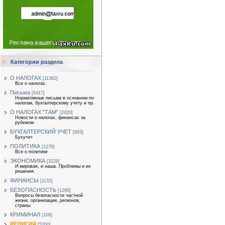
Категории раздела
О НАЛОГАХ
[11362]
Все о налогах.
Письма
[6417]
Нормативные письма в основном по
налогам, бухгалтерскому учету и пр.
О НАЛОГАХ "ТАМ"
[2420]
Новости о налогах, финансах за
рубежом
БУХГАЛТЕРСКИЙ УЧЕТ
[683]
Бухучет
ПОЛИТИКА
[1278]
Все о политике
ЭКОНОМИКА
[3228]
И мировая, и наша. Проблемы и их
решения.
ФИНАНСЫ
[1132]
БЕЗОПАСНОСТЬ
[1299]
Вопросы безопасности частной
жизни, организации, регионов,
страны.
КРИМИНАЛ
[109]
РЕЛИГИЯ
[5200]