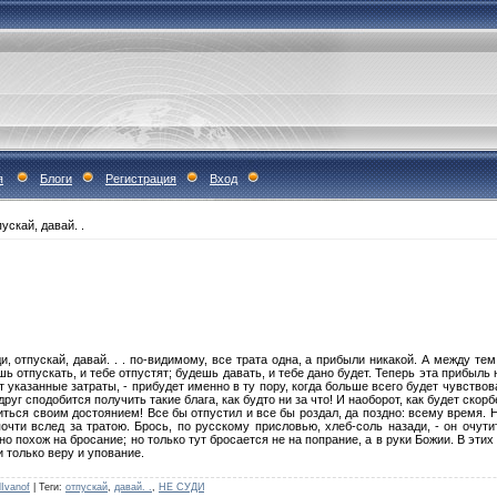
я
Блоги
Регистрация
Вход
ускай, давай. .
ди, отпускай, давай. . . по-видимому, все трата одна, а прибыли никакой. А между те
шь отпускать, и тебе отпустят; будешь давать, и тебе дано будет. Теперь эта прибыль
т указанные затраты, - прибудет именно в ту пору, когда больше всего будет чувство
друг сподобится получить такие блага, как будто ни за что! И наоборот, как будет скорб
ться своим достоянием! Все бы отпустил и все бы роздал, да поздно: всему время. Н
почти вслед за тратою. Брось, по русскому присловью, хлеб-соль назади, - он очут
о похож на бросание; но только тут бросается не на попрание, а в руки Божии. В этих
 только веру и упование.
lIvanof
|
Теги
:
отпускай
,
давай. .
,
НЕ СУДИ