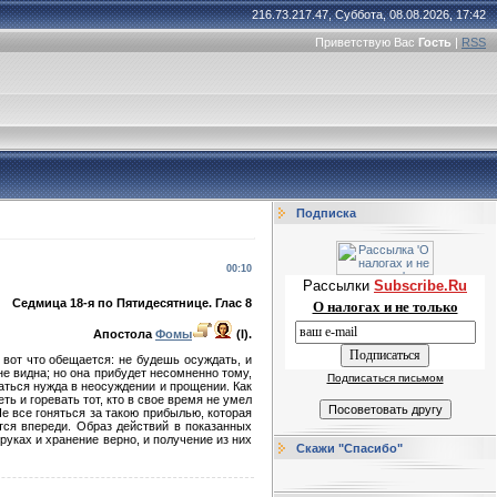
216.73.217.47, Суббота, 08.08.2026, 17:42
Приветствую Вас
Гость
|
RSS
Подписка
00:10
Рассылки
Subscribe.Ru
Седмица 18-я по Пятидесятнице. Глас 8
О налогах и не только
Апостола
Фомы
(I).
м вот что обещается: не будешь осуждать, и
 не видна; но она прибудет несомненно тому,
Подписаться письмом
ваться нужда в неосуждении и прощении. Как
еть и горевать тот, кто в свое время не умел
е все гоняться за такою прибылью, которая
ится впереди. Образ действий в показанных
 руках и хранение верно, и получение из них
Скажи "Спасибо"