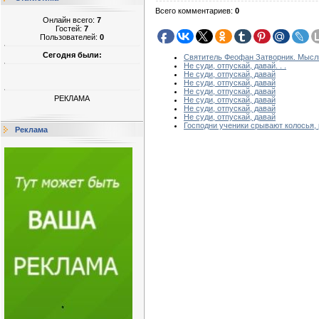
Всего комментариев
:
0
Онлайн всего:
7
Гостей:
7
Пользователей:
0
Сегодня были:
Святитель Феофан Затворник. Мысли
Не суди, отпускай, давай. . .
Не суди, отпускай, давай
Не суди, отпускай, давай
Не суди, отпускай, давай
РЕКЛАМА
Не суди, отпускай, давай
Не суди, отпускай, давай
Не суди, отпускай, давай
Господни ученики срывают колосья, 
Реклама