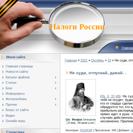
Налоги России
Главна
Меню сайта
Главная
»
2021
»
Октябрь
»
19
» Не суди, отп
Главная страница
Новости сайта
Не суди, отпускай, давай. .
Каталог файлов
Статьи
Блог
Инфорпресс
(
Лк. 6, 37-45
). Не су
Фотоальбомы
тебя не осудят; буде
кто от сердца сделае
Прочее
обрадуется тот, кто в
Бонус от сайта
прибыльно распоряди
прямо идет в руки, 
Видео
случаях действительн
Онлайн игры
несомненно. Приложи
Категория
:
РЕЛИГИЯ
|
Просмотров
:
546
|
Добавил
:
A
Статистика