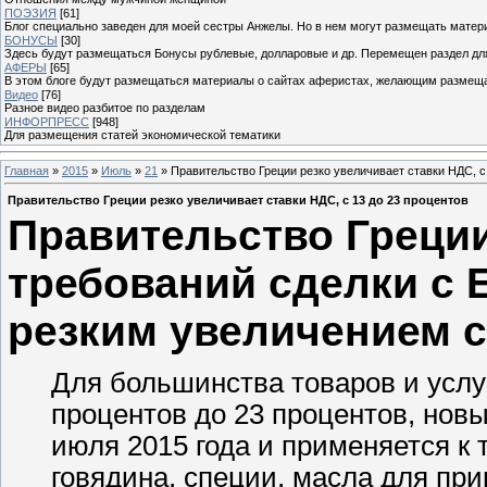
ПОЭЗИЯ
[61]
Блог специально заведен для моей сестры Анжелы. Но в нем могут размещать матери
БОНУСЫ
[30]
Здесь будут размещаться Бонусы рублевые, долларовые и др. Перемещен раздел дл
АФЕРЫ
[65]
В этом блоге будут размещаться материалы о сайтах аферистах, желающим размещат
Видео
[76]
Разное видео разбитое по разделам
ИНФОРПРЕСС
[948]
Для размещения статей экономической тематики
Главная
»
2015
»
Июль
»
21
» Правительство Греции резко увеличивает ставки НДС, с
Правительство Греции резко увеличивает ставки НДС, с 13 до 23 процентов
Правительство Греции
требований сделки с
резким увеличением с
Для большинства товаров и услу
процентов до 23 процентов, новы
июля 2015 года и применяется к т
говядина, специи, масла для при