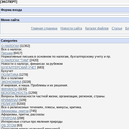
[
ЭКСПЕРТ
]
Форма входа
Меню сайта
Главная страница
Новости сайта
Каталог файлов
Статьи
Бл
Categories
О НАЛОГАХ
[11362]
Все о налогах.
Письма
[6417]
Нормативные письма в основном по налогам, бухгалтерскому учету и пр.
О НАЛОГАХ "ТАМ"
[2420]
Новости о налогах, финансах за рубежом
БУХГАЛТЕРСКИЙ УЧЕТ
[683]
Бухучет
ПОЛИТИКА
[1278]
Все о политике
ЭКОНОМИКА
[3228]
И мировая, и наша. Проблемы и их решения.
ФИНАНСЫ
[1132]
БЕЗОПАСНОСТЬ
[1299]
Вопросы безопасности частной жизни, организации, регионов, страны.
КРИМИНАЛ
[109]
РЕЛИГИЯ
[5200]
Все о религиозных течениях, плюсы, минусы, критика.
Афоризмы, притчи
[745]
Афоризмы, притчи, рассказы
ПРИРОДА
[298]
Интересные статьи про явления природы
ОБ ЭТОМ
[63]
Отношения между мужчиной женщиной