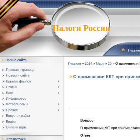
Налоги России
Главна
Меню сайта
Главная
»
2014
»
Март
»
26
» О применении 
Главная страница
Новости сайта
О применении ККТ при прием
Каталог файлов
Статьи
Блог
Инфорпресс
Фотоальбомы
Прочее
Бонус от сайта
Вопрос:
Видео
Онлайн игры
О применении ККТ при приеме ставо
Ответ:
Статистика