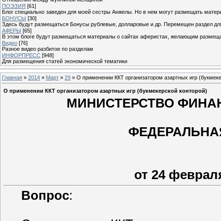
ПОЭЗИЯ
[61]
Блог специально заведен для моей сестры Анжелы. Но в нем могут размещать матери
БОНУСЫ
[30]
Здесь будут размещаться Бонусы рублевые, долларовые и др. Перемещен раздел дл
АФЕРЫ
[65]
В этом блоге будут размещаться материалы о сайтах аферистах, желающим размещат
Видео
[76]
Разное видео разбитое по разделам
ИНФОРПРЕСС
[948]
Для размещения статей экономической тематики
Главная
»
2014
»
Март
»
29
» О применении ККТ организатором азартных игр (букмеке
О применении ККТ организатором азартных игр (букмекерской конторой)
МИНИСТЕРСТВО ФИНА
ФЕДЕРАЛЬНА
от 24 февраля
Вопрос
: