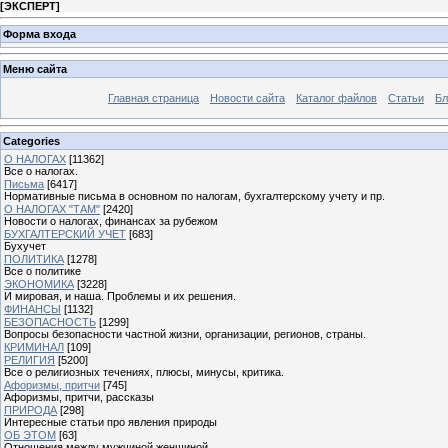
[
ЭКСПЕРТ
]
Форма входа
Меню сайта
Главная страница
Новости сайта
Каталог файлов
Статьи
Бл
Categories
О НАЛОГАХ
[11362]
Все о налогах.
Письма
[6417]
Нормативные письма в основном по налогам, бухгалтерскому учету и пр.
О НАЛОГАХ "ТАМ"
[2420]
Новости о налогах, финансах за рубежом
БУХГАЛТЕРСКИЙ УЧЕТ
[683]
Бухучет
ПОЛИТИКА
[1278]
Все о политике
ЭКОНОМИКА
[3228]
И мировая, и наша. Проблемы и их решения.
ФИНАНСЫ
[1132]
БЕЗОПАСНОСТЬ
[1299]
Вопросы безопасности частной жизни, организации, регионов, страны.
КРИМИНАЛ
[109]
РЕЛИГИЯ
[5200]
Все о религиозных течениях, плюсы, минусы, критика.
Афоризмы, притчи
[745]
Афоризмы, притчи, рассказы
ПРИРОДА
[298]
Интересные статьи про явления природы
ОБ ЭТОМ
[63]
Отношения между мужчиной женщиной