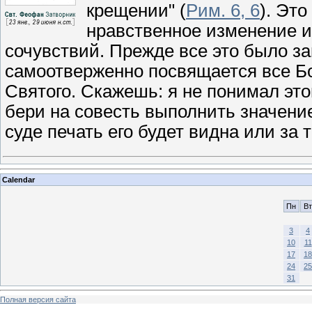
крещении" (
Рим. 6, 6
). Это
нравственное изменение и
сочувствий. Прежде все это было за
самоотверженно посвящается все Бо
Святого. Скажешь: я не понимал это
бери на совесть выполнить значени
суде печать его будет видна или за т
Calendar
Пн
Вт
3
4
10
11
17
18
24
25
31
Полная версия сайта