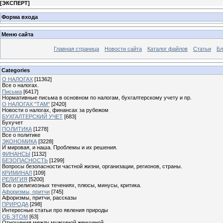
[
ЭКСПЕРТ
]
Форма входа
Меню сайта
Главная страница
Новости сайта
Каталог файлов
Статьи
Бл
Categories
О НАЛОГАХ
[11362]
Все о налогах.
Письма
[6417]
Нормативные письма в основном по налогам, бухгалтерскому учету и пр.
О НАЛОГАХ "ТАМ"
[2420]
Новости о налогах, финансах за рубежом
БУХГАЛТЕРСКИЙ УЧЕТ
[683]
Бухучет
ПОЛИТИКА
[1278]
Все о политике
ЭКОНОМИКА
[3228]
И мировая, и наша. Проблемы и их решения.
ФИНАНСЫ
[1132]
БЕЗОПАСНОСТЬ
[1299]
Вопросы безопасности частной жизни, организации, регионов, страны.
КРИМИНАЛ
[109]
РЕЛИГИЯ
[5200]
Все о религиозных течениях, плюсы, минусы, критика.
Афоризмы, притчи
[745]
Афоризмы, притчи, рассказы
ПРИРОДА
[298]
Интересные статьи про явления природы
ОБ ЭТОМ
[63]
Отношения между мужчиной женщиной