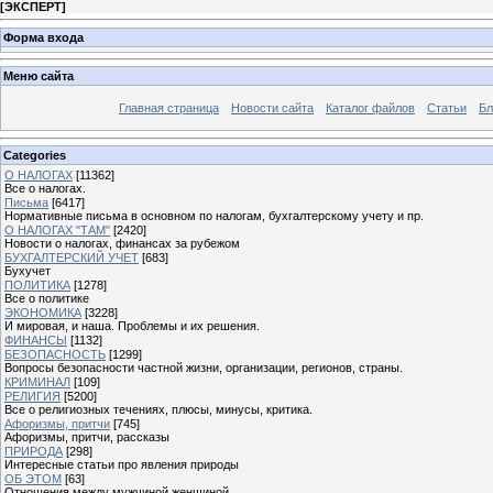
[
ЭКСПЕРТ
]
Форма входа
Меню сайта
Главная страница
Новости сайта
Каталог файлов
Статьи
Бл
Categories
О НАЛОГАХ
[11362]
Все о налогах.
Письма
[6417]
Нормативные письма в основном по налогам, бухгалтерскому учету и пр.
О НАЛОГАХ "ТАМ"
[2420]
Новости о налогах, финансах за рубежом
БУХГАЛТЕРСКИЙ УЧЕТ
[683]
Бухучет
ПОЛИТИКА
[1278]
Все о политике
ЭКОНОМИКА
[3228]
И мировая, и наша. Проблемы и их решения.
ФИНАНСЫ
[1132]
БЕЗОПАСНОСТЬ
[1299]
Вопросы безопасности частной жизни, организации, регионов, страны.
КРИМИНАЛ
[109]
РЕЛИГИЯ
[5200]
Все о религиозных течениях, плюсы, минусы, критика.
Афоризмы, притчи
[745]
Афоризмы, притчи, рассказы
ПРИРОДА
[298]
Интересные статьи про явления природы
ОБ ЭТОМ
[63]
Отношения между мужчиной женщиной