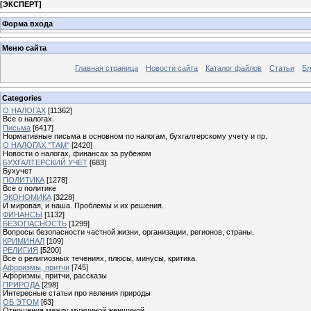
[
ЭКСПЕРТ
]
Форма входа
Меню сайта
Главная страница
Новости сайта
Каталог файлов
Статьи
Бл
Categories
О НАЛОГАХ
[11362]
Все о налогах.
Письма
[6417]
Нормативные письма в основном по налогам, бухгалтерскому учету и пр.
О НАЛОГАХ "ТАМ"
[2420]
Новости о налогах, финансах за рубежом
БУХГАЛТЕРСКИЙ УЧЕТ
[683]
Бухучет
ПОЛИТИКА
[1278]
Все о политике
ЭКОНОМИКА
[3228]
И мировая, и наша. Проблемы и их решения.
ФИНАНСЫ
[1132]
БЕЗОПАСНОСТЬ
[1299]
Вопросы безопасности частной жизни, организации, регионов, страны.
КРИМИНАЛ
[109]
РЕЛИГИЯ
[5200]
Все о религиозных течениях, плюсы, минусы, критика.
Афоризмы, притчи
[745]
Афоризмы, притчи, рассказы
ПРИРОДА
[298]
Интересные статьи про явления природы
ОБ ЭТОМ
[63]
Отношения между мужчиной женщиной