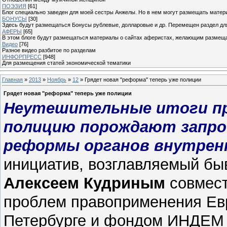
ПОЭЗИЯ
[61]
Блог специально заведен для моей сестры Анжелы. Но в нем могут размещать матери
БОНУСЫ
[30]
Здесь будут размещаться Бонусы рублевые, долларовые и др. Перемещен раздел дл
АФЕРЫ
[65]
В этом блоге будут размещаться материалы о сайтах аферистах, желающим размещат
Видео
[76]
Разное видео разбитое по разделам
ИНФОРПРЕСС
[948]
Для размещения статей экономической тематики
Главная
»
2013
»
Ноябрь
»
12
» Грядет новая "реформа" теперь уже полиции
Грядет новая "реформа" теперь уже полиции
Неутешительные итоги пр
полицию порождают запрос
реформы органов внутренн
инициатив, возглавляемый б
Алексеем Кудриным
совмест
проблем правоприменения Евр
Петербурге и фондом ИНДЕМ 