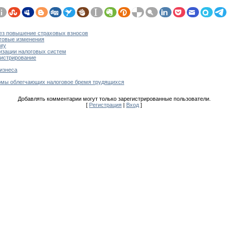
рез повышение страховых взносов
оговые изменения
рму
изации налоговых систем
нистрирование
бизнеса
рмы облегчающих налоговое бремя трудящихся
Добавлять комментарии могут только зарегистрированные пользователи.
[
Регистрация
|
Вход
]