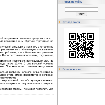
Поиск по сайту
QR-код сайта
й вчера отчет позволяет предполагать, что
мым положительным образом отразиться на
мической ситуации в Испании, в котором не
направленных на стабилизацию и повышение
 же проблемы, что и большинство развитых
. В соответствии с прогнозами, текущий год
отяжении нескольких последующих лет. По
упадет ниже 17,4%. Столь высокий уровень
ми. При этом отчет отмечает, что уровень
Безопасность
ода от «рабочих налогов», в число которых
лжна стать смена приоритетов в вопросах
 недвижимость.
кс мероприятий, способствующих снижению
ия и создать систему налоговых стимулов,
молодежи страны, что может позволить уже