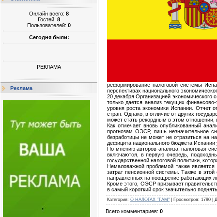
Онлайн всего:
8
Гостей:
8
Пользователей:
0
Сегодня были:
РЕКЛАМА
реформирование налоговой системы Испан
Реклама
перспективах национального экономическог
20 декабря Организацией экономического с
только дается анализ текущих финансово-
уровня роста экономики Испании. Отчет о
стран. Однако, в отличие от других госуда
может стать рекордным в этом отношении, и
Как отмечает вновь опубликованный анал
прогнозам ОЭСР, лишь незначительное сни
безработицы не может не отразиться на н
дефицита национального бюджета Испании 
По мнению авторов анализа, налоговая сис
включаются, в первую очередь, подоходн
государственной налоговой политики, кото
Немаловажной проблемой также является 
затрат пенсионной системы. Также в этой
направленных на поощрение работающих лю
Кроме этого, ОЭСР призывает правительст
в самый короткий срок значительно поднят
Категория
:
О НАЛОГАХ "ТАМ"
|
Просмотров
:
1790
|
Всего комментариев
:
0