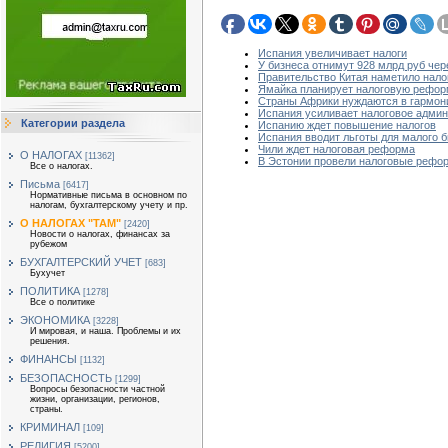
Испания увеличивает налоги
У бизнеса отнимут 928 млрд руб че
Правительство Китая наметило нал
Ямайка планирует налоговую рефо
Страны Африки нуждаются в гармон
Испания усиливает налоговое адми
Категории раздела
Испанию ждет повышение налогов
Испания вводит льготы для малого 
Чили ждет налоговая реформа
О НАЛОГАХ
[11362]
В Эстонии провели налоговые рефо
Все о налогах.
Письма
[6417]
Нормативные письма в основном по
налогам, бухгалтерскому учету и пр.
О НАЛОГАХ "ТАМ"
[2420]
Новости о налогах, финансах за
рубежом
БУХГАЛТЕРСКИЙ УЧЕТ
[683]
Бухучет
ПОЛИТИКА
[1278]
Все о политике
ЭКОНОМИКА
[3228]
И мировая, и наша. Проблемы и их
решения.
ФИНАНСЫ
[1132]
БЕЗОПАСНОСТЬ
[1299]
Вопросы безопасности частной
жизни, организации, регионов,
страны.
КРИМИНАЛ
[109]
РЕЛИГИЯ
[5200]