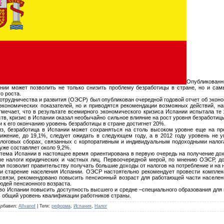
Опубликованны
ии может позволить не только снизить проблему безработицы в стране, но и са
о роста.
отрудничества и развития (ОЭСР) был опубликован очередной годовой отчет об эконо
экономических показателей, но и приводятся рекомендации возможных действий, 
тмечает, что в результате всемирного экономического кризиса Испании испытала те
рств, кризис в Испании оказал необычайно сильное влияние на рост уровня безработицы
 к его окончанию уровень безработицы в стране достигнет 20%.
из, безработица в Испании может сохраняться на столь высоком уровне еще на пр
жение, до 19,1%, следует ожидать в следующем году, а в 2012 году уровень не 
алоговых сборах, связанных с корпоративным и индивидуальным подоходными налога
уже составляет около 9,2%.
тема Испании в настоящее время ориентирована в первую очередь на получение дох
ые налоги юридических и частных лиц. Первоочередной мерой, по мнению ОЭСР, до
рая позволит правительству получать большие доходы от налогов на потребление и на
и старение населения Испании. ОЭСР настоятельно рекомендует провести компле
 связи, рекомендовано повысить пенсионный возраст для работающей части населен
дей пенсионного возраста.
во Испании повысить доступность высшего и средне –специального образования для 
ь общий уровень квалификации работников страны.
Добавил
:
AlIvanof
|
Теги
:
реформа
,
Испания
,
Налог