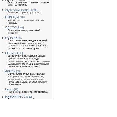
Все о религиозных течениях, плюсы,
минусы, критика.
Афоризмы, притчи
[745]
Афоризмы, притчи, рассказы
ПРИРОДА
[298]
Интересные статьи про явления
природы
ОБ ЭТОМ
[63]
Отношения между мужчиной
женщиной
ПОЭЗИЯ
[61]
Блог специально заведен для моей
сестры Анжелы. Но в нем могут
размещать материалы все для кого
поэзия это состояние души.
БОНУСЫ
[30]
Здесь будут размещаться Бонусы
рублевые, долларовые и др.
Перемещен раздел для более легкого
размещения бонусов и возможности
писать посетителям отзывы
АФЕРЫ
[65]
В этом блоге будут размещаться
материалы о сайтах аферистах,
желающим размещать материал
представить доки, ссылки, краткое
объяснение.
Видео
[76]
Разное видео разбитое по разделам
ИНФОРПРЕСС
[948]
Для размещения статей
экономической тематики