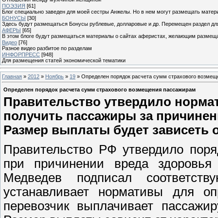
ПОЭЗИЯ
[61]
Блог специально заведен для моей сестры Анжелы. Но в нем могут размещать матери
БОНУСЫ
[30]
Здесь будут размещаться Бонусы рублевые, долларовые и др. Перемещен раздел дл
АФЕРЫ
[65]
В этом блоге будут размещаться материалы о сайтах аферистах, желающим размещат
Видео
[76]
Разное видео разбитое по разделам
ИНФОРПРЕСС
[948]
Для размещения статей экономической тематики
Главная
»
2012
»
Ноябрь
»
19
» Определен порядок расчета сумм страхового возме
Определен порядок расчета сумм страхового возмещения пассажирам
Правительство утвердило нормат
получить пассажиры за причинен
Размер выплаты будет зависеть о
Правительство РФ утвердило поря
при причинении вреда здоровья
Медведев подписал соответст
устанавливает нормативы для оп
перевозчик выплачивает пассажир