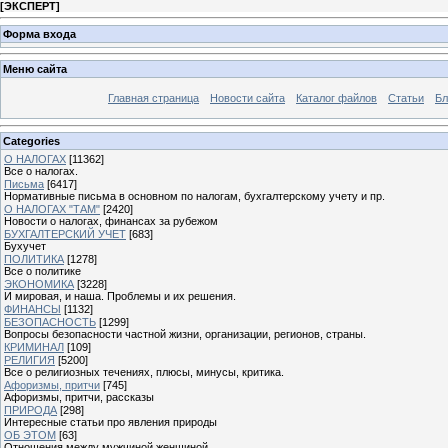
[
ЭКСПЕРТ
]
Форма входа
Меню сайта
Главная страница
Новости сайта
Каталог файлов
Статьи
Бл
Categories
О НАЛОГАХ
[11362]
Все о налогах.
Письма
[6417]
Нормативные письма в основном по налогам, бухгалтерскому учету и пр.
О НАЛОГАХ "ТАМ"
[2420]
Новости о налогах, финансах за рубежом
БУХГАЛТЕРСКИЙ УЧЕТ
[683]
Бухучет
ПОЛИТИКА
[1278]
Все о политике
ЭКОНОМИКА
[3228]
И мировая, и наша. Проблемы и их решения.
ФИНАНСЫ
[1132]
БЕЗОПАСНОСТЬ
[1299]
Вопросы безопасности частной жизни, организации, регионов, страны.
КРИМИНАЛ
[109]
РЕЛИГИЯ
[5200]
Все о религиозных течениях, плюсы, минусы, критика.
Афоризмы, притчи
[745]
Афоризмы, притчи, рассказы
ПРИРОДА
[298]
Интересные статьи про явления природы
ОБ ЭТОМ
[63]
Отношения между мужчиной женщиной