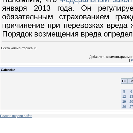
января 2013 года. Он регулиру
обязательным страхованием гражд
причинение при перевозках вреда 
Порядок возмещения вреда опреде
Всего комментариев
:
0
Добавлять комментарии могу
[
Р
Calendar
Пн
Вт
5
6
12
13
19
20
26
27
Полная версия сайта