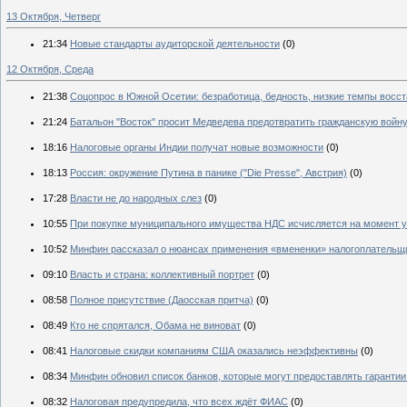
13 Октября, Четверг
21:34
Новые стандарты аудиторской деятельности
(0)
12 Октября, Среда
21:38
Соцопрос в Южной Осетии: безработица, бедность, низкие темпы восс
21:24
Батальон "Восток" просит Медведева предотвратить гражданскую войн
18:16
Налоговые органы Индии получат новые возможности
(0)
18:13
Россия: окружение Путина в панике ("Die Presse", Австрия)
(0)
17:28
Власти не до народных слез
(0)
10:55
При покупке муниципального имущества НДС исчисляется на момент 
10:52
Минфин рассказал о нюансах применения «вмененки» налогоплательщ
09:10
Власть и страна: коллективный портрет
(0)
08:58
Полное присутствие (Даосская притча)
(0)
08:49
Кто не спрятался, Обама не виноват
(0)
08:41
Налоговые скидки компаниям США оказались неэффективны
(0)
08:34
Минфин обновил список банков, которые могут предоставлять гарант
08:32
Налоговая предупредила, что всех ждёт ФИАС
(0)