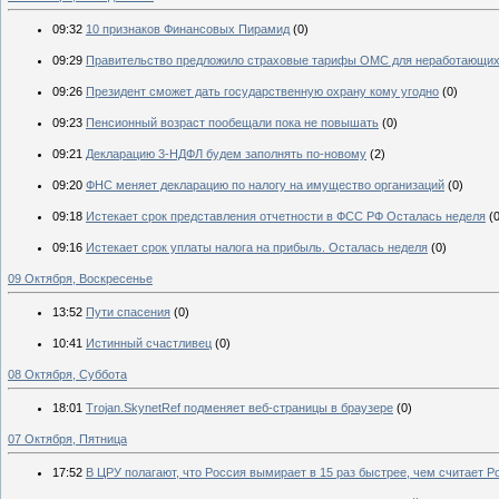
09:32
10 признаков Финансовых Пирамид
(0)
09:29
Правительство предложило страховые тарифы ОМС для неработающи
09:26
Президент сможет дать государственную охрану кому угодно
(0)
09:23
Пенсионный возраст пообещали пока не повышать
(0)
09:21
Декларацию 3-НДФЛ будем заполнять по-новому
(2)
09:20
ФНС меняет декларацию по налогу на имущество организаций
(0)
09:18
Истекает срок представления отчетности в ФСС РФ Осталась неделя
(
09:16
Истекает срок уплаты налога на прибыль. Осталась неделя
(0)
09 Октября, Воскресенье
13:52
Пути спасения
(0)
10:41
Истинный счастливец
(0)
08 Октября, Суббота
18:01
Trojan.SkynetRef подменяет веб-страницы в браузере
(0)
07 Октября, Пятница
17:52
В ЦРУ полагают, что Россия вымирает в 15 раз быстрее, чем считает Р