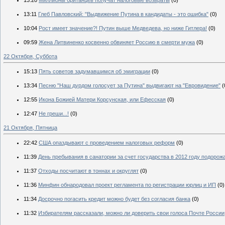
13:20
Миллионы британцев получат налоговые возвраты
(0)
13:11
Глеб Павловский: "Выдвижение Путина в кандидаты - это ошибка"
(0)
10:04
Рост имеет значение?! Путин выше Медведева, но ниже Гитлера!
(0)
09:59
Жена Литвиненко косвенно обвиняет Россию в смерти мужа
(0)
22 Октября, Суббота
15:13
Пять советов задумавшимся об эмиграции
(0)
13:34
Песню "Наш дурдом голосует за Путина" выдвигают на "Евровидение"
(
12:55
Икона Божией Матери Корсунская, или Ефесская
(0)
12:47
Не греши...!
(0)
21 Октября, Пятница
22:42
США опаздывают с проведением налоговых реформ
(0)
11:39
День пребывания в санатории за счет государства в 2012 году подорож
11:37
Отходы посчитают в тоннах и округлят
(0)
11:36
Минфин обнародовал проект регламента по регистрации юрлиц и ИП
(0)
11:34
Досрочно погасить кредит можно будет без согласия банка
(0)
11:32
Избирателям рассказали, можно ли доверить свои голоса Почте России