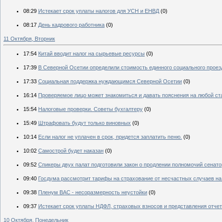
08:29
Истекает срок уплаты налогов для УСН и ЕНВД
(0)
08:17
День кадрового работника
(0)
11 Октября, Вторник
17:54
Китай вводит налог на сырьевые ресурсы
(0)
17:39
В Северной Осетии определили стоимость единного социального проез
17:33
Социальная поддержка нуждающимся Северной Осетии
(0)
16:14
Проверяемое лицо может знакомиться и давать пояснения на любой ст
15:54
Налоговые проверки. Советы бухгалтеру
(0)
15:49
Штрафовать будут только виновных
(0)
10:14
Если налог не уплачен в срок, придется заплатить пеню.
(0)
10:02
Самострой будет наказан
(0)
09:52
Спикеры двух палат подготовили закон о продлении полномочий сенат
09:40
Госдума рассмотрит тарифы на страхование от несчастных случаев на
09:38
Пленум ВАС - несоразмерность неустойки
(0)
09:37
Истекает срок уплаты НДФЛ, страховых взносов и представления отче
10 Октября, Понедельник