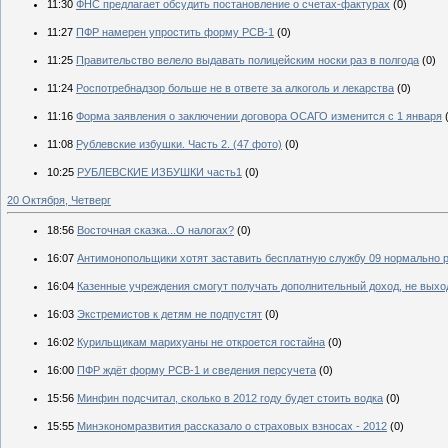
11:30
ФНС предлагает обсудить постановление о счетах-фактурах
(0)
11:27
ПФР намерен упростить форму РСВ-1
(0)
11:25
Правительство велело выдавать полицейским носки раз в полгода
(0)
11:24
Роспотребнадзор больше не в ответе за алкоголь и лекарства
(0)
11:16
Форма заявления о заключении договора ОСАГО изменится с 1 января
11:08
Рублевские избушки. Часть 2. (47 фото)
(0)
10:25
РУБЛЕВСКИЕ ИЗБУШКИ часть1
(0)
20 Октября, Четверг
18:56
Восточная сказка...О налогах?
(0)
16:07
Антимонопольщики хотят заставить бесплатную службу 09 нормально 
16:04
Казенные учреждения смогут получать дополнительный доход, не выхо
16:03
Экстремистов к детям не подпустят
(0)
16:02
Курильщикам марихуаны не откроется гостайна
(0)
16:00
ПФР ждёт форму РСВ-1 и сведения персучета
(0)
15:56
Минфин подсчитал, сколько в 2012 году будет стоить водка
(0)
15:55
Минэкономразвития рассказало о страховых взносах - 2012
(0)