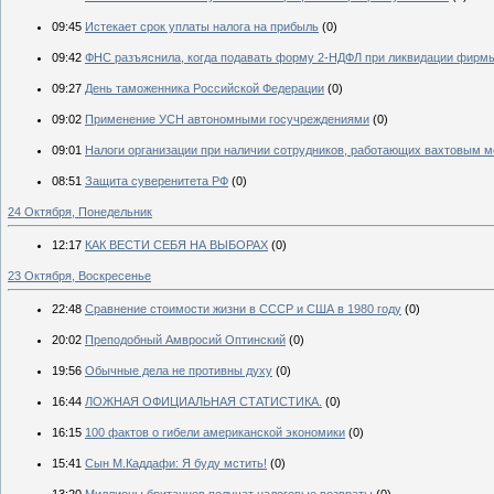
09:45
Истекает срок уплаты налога на прибыль
(0)
09:42
ФНС разъяснила, когда подавать форму 2-НДФЛ при ликвидации фирм
09:27
День таможенника Российской Федерации
(0)
09:02
Применение УСН автономными госучреждениями
(0)
09:01
Налоги организации при наличии сотрудников, работающих вахтовым 
08:51
Защита суверенитета РФ
(0)
24 Октября, Понедельник
12:17
КАК ВЕСТИ СЕБЯ НА ВЫБОРАХ
(0)
23 Октября, Воскресенье
22:48
Сравнение стоимости жизни в СССР и США в 1980 году
(0)
20:02
Преподобный Амвросий Оптинский
(0)
19:56
Обычные дела не противны духу
(0)
16:44
ЛОЖНАЯ ОФИЦИАЛЬНАЯ СТАТИСТИКА.
(0)
16:15
100 фактов о гибели американской экономики
(0)
15:41
Cын М.Каддафи: Я буду мстить!
(0)