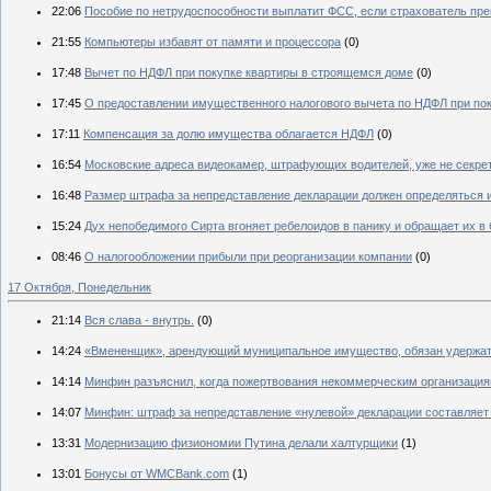
22:06
Пособие по нетрудоспособности выплатит ФСС, если страхователь пре
21:55
Компьютеры избавят от памяти и процессора
(0)
17:48
Вычет по НДФЛ при покупке квартиры в строящемся доме
(0)
17:45
О предоставлении имущественного налогового вычета по НДФЛ при по
17:11
Компенсация за долю имущества облагается НДФЛ
(0)
16:54
Московские адреса видеокамер, штрафующих водителей, уже не секре
16:48
Размер штрафа за непредставление декларации должен определяться 
15:24
Дух непобедимого Сирта вгоняет ребелоидов в панику и обращает их в 
08:46
О налогообложении прибыли при реорганизации компании
(0)
17 Октября, Понедельник
21:14
Вся слава - внутрь.
(0)
14:24
«Вмененщик», арендующий муниципальное имущество, обязан удержат
14:14
Минфин разъяснил, когда пожертвования некоммерческим организациям
14:07
Минфин: штраф за непредставление «нулевой» декларации составляет
13:31
Модернизацию физиономии Путина делали халтурщики
(1)
13:01
Бонусы от WMCBank.com
(1)