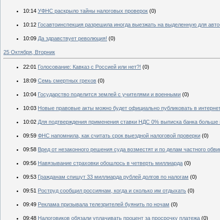
10:14
УФНС раскрыло тайны налоговых проверок
(0)
10:12
Госавтоинспекция разрешила иногда выезжать на выделенную для авто
10:09
Да здравствует революция!
(0)
25 Октября, Вторник
22:01
Голосование: Кавказ с Россией или нет?!
(0)
18:09
Семь смертных грехов
(0)
10:04
Государство поделится землей с учителями и военными
(0)
10:03
Новые правовые акты можно будет официально публиковать в интерне
10:02
Для подтверждения применения ставки НДС 0% выписка банка больше 
09:59
ФНС напомнила, как считать срок выездной налоговой проверки
(0)
09:58
Вред от незаконного решения суда возместят и по делам частного обв
09:56
Навязывание страховки обошлось в четверть миллиарда
(0)
09:53
Гражданам спишут 33 миллиарда рублей долгов по налогам
(0)
09:51
Роструд сообщил россиянам, когда и сколько им отдыхать
(0)
09:49
Реклама призывала телезрителей буянить по ночам
(0)
09:48
Налоговиков обязали уплачивать процент за просрочку платежа
(0)