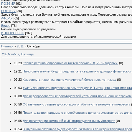
ПОЭЗИЯ
[61]
Блог специально заведен для моей сестры Анжелы. Но в нем могут размещать матери
БОНУСЫ
[30]
Здесь будут размещаться Бонусы рублевые, долларовые и др. Перемещен раздел дл
АФЕРЫ
[65]
В этом блоге будут размещаться материалы о сайтах аферистах, желающим размещат
Видео
[76]
Разное видео разбитое по разделам
ИНФОРПРЕСС
[948]
Для размещения статей экономической тематики
Главная
»
2011
»
Октябрь
28 Октября, Пятница
19:23
Ставка рефинансирования остается прежней: 8, 25 % годовых.
(0)
19:21
Налоговые агенты будут представлять сведения о доходах физических
09:23
Как вернуть налог, излишне уплаченный более трех лет назад
(0)
09:03
УФНС Ленобласти подготовило памятку для ИП и тех, кто хочет ими ста
09:00
Для недобросовестных работодателей установят повышенные страхов
08:59
Объявления о защите диссертации опубликуют в интернете по-новому
08:56
Правительство придумало способ снизить цены на электричество для 
08:55
Для регистрации компаний и ИП потребуется лишь Интернет
(0)
08:54
Выпускники автошкол будут сдавать экзамены по недействующим пра