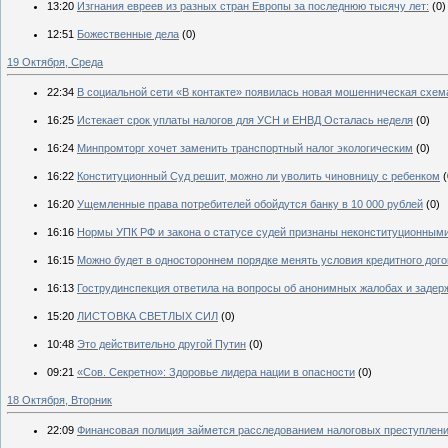
13:20
Изгнания евреев из разных стран Европы за последнюю тысячу лет:
(0)
12:51
Божественные дела
(0)
19 Октября, Среда
22:34
В социальной сети «В контакте» появилась новая мошенническая схем
16:25
Истекает срок уплаты налогов для УСН и ЕНВД Осталась неделя
(0)
16:24
Минпромторг хочет заменить транспортный налог экологическим
(0)
16:22
Конституционный Суд решит, можно ли уволить чиновницу с ребенком
(
16:20
Ущемленные права потребителей обойдутся банку в 10 000 рублей
(0)
16:16
Нормы УПК РФ и закона о статусе судей признаны неконституционным
16:15
Можно будет в одностороннем порядке менять условия кредитного дог
16:13
Гострудинспекция ответила на вопросы об анонимных жалобах и задер
15:20
ЛИСТОВКА СВЕТЛЫХ СИЛ
(0)
10:48
Это действительно другой Путин
(0)
09:21
«Сов. Секретно»: Здоровье лидера нации в опасности
(0)
18 Октября, Вторник
22:09
Финансовая полиция займется расследованием налоговых преступлен