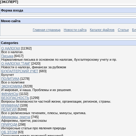
[
ЭКСПЕРТ
]
Форма входа
Меню сайта
Главная страница
Новости сайта
Каталог файлов
Статьи
Бл
Categories
О НАЛОГАХ
[11362]
Все о налогах.
Письма
[6417]
Нормативные письма в основном по налогам, бухгалтерскому учету и пр.
О НАЛОГАХ "ТАМ"
[2420]
Новости о налогах, финансах за рубежом
БУХГАЛТЕРСКИЙ УЧЕТ
[683]
Бухучет
ПОЛИТИКА
[1278]
Все о политике
ЭКОНОМИКА
[3228]
И мировая, и наша. Проблемы и их решения.
ФИНАНСЫ
[1132]
БЕЗОПАСНОСТЬ
[1299]
Вопросы безопасности частной жизни, организации, регионов, страны.
КРИМИНАЛ
[109]
РЕЛИГИЯ
[5200]
Все о религиозных течениях, плюсы, минусы, критика.
Афоризмы, притчи
[745]
Афоризмы, притчи, рассказы
ПРИРОДА
[298]
Интересные статьи про явления природы
ОБ ЭТОМ
[63]
Отношения между мужчиной женщиной