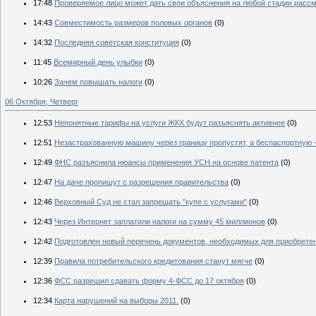
17:48
Проверяемое лицо может дать свои объяснения на любой стадии рассм
14:43
Совместимость размеров половых органов
(0)
14:32
Последняя советская конституция
(0)
11:45
Всемирный день улыбки
(0)
10:26
Зачем повышать налоги
(0)
06 Октября, Четверг
12:53
Непонятные тарифы на услуги ЖКХ будут разъяснять активнее
(0)
12:51
Незастрахованную машину через границу пропустят, а беспаспортную -
12:49
ФНС разъяснила нюансы применения УСН на основе патента
(0)
12:47
На даче пропишут с разрешения правительства
(0)
12:46
Верховный Суд не стал запрещать "купе с услугами"
(0)
12:43
Через Интернет заплатили налоги на сумму 45 миллионов
(0)
12:42
Подготовлен новый перечень документов, необходимых для приобрете
12:39
Правила потребительского кредитования станут мягче
(0)
12:36
ФСС разрешил сдавать форму 4-ФСС до 17 октября
(0)
12:34
Карта нарушений на выборы 2011.
(0)