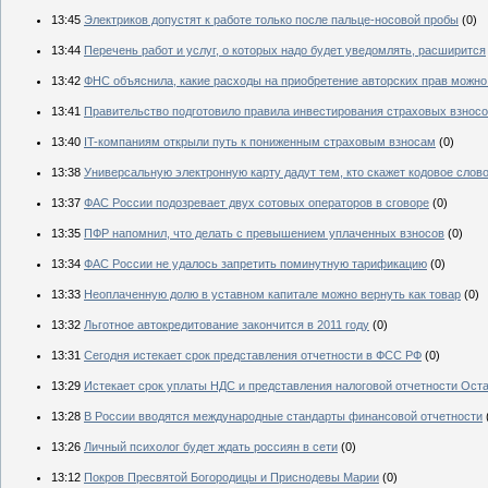
13:45
Электриков допустят к работе только после пальце-носовой пробы
(0)
13:44
Перечень работ и услуг, о которых надо будет уведомлять, расширится
13:42
ФНС объяснила, какие расходы на приобретение авторских прав можно
13:41
Правительство подготовило правила инвестирования страховых взнос
13:40
IT-компаниям открыли путь к пониженным страховым взносам
(0)
13:38
Универсальную электронную карту дадут тем, кто скажет кодовое слов
13:37
ФАС России подозревает двух сотовых операторов в сговоре
(0)
13:35
ПФР напомнил, что делать с превышением уплаченных взносов
(0)
13:34
ФАС России не удалось запретить поминутную тарификацию
(0)
13:33
Неоплаченную долю в уставном капитале можно вернуть как товар
(0)
13:32
Льготное автокредитование закончится в 2011 году
(0)
13:31
Сегодня истекает срок представления отчетности в ФСС РФ
(0)
13:29
Истекает срок уплаты НДС и представления налоговой отчетности Ост
13:28
В России вводятся международные стандарты финансовой отчетности
13:26
Личный психолог будет ждать россиян в сети
(0)
13:12
Покров Пресвятой Богородицы и Приснодевы Марии
(0)