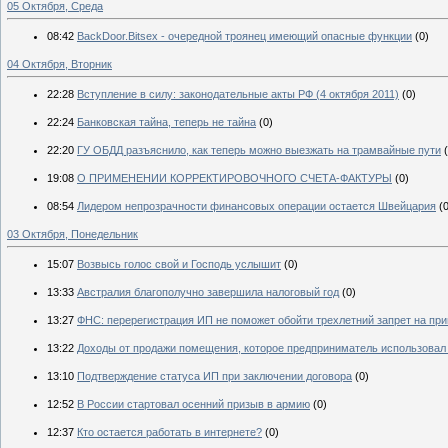
05 Октября, Среда
08:42
BackDoor.Bitsex - очередной троянец имеющий опасные функции
(0)
04 Октября, Вторник
22:28
Вступление в силу: законодательные акты РФ (4 октября 2011)
(0)
22:24
Банковская тайна, теперь не тайна
(0)
22:20
ГУ ОБДД разъяснило, как теперь можно выезжать на трамвайные пути
19:08
О ПРИМЕНЕНИИ КОРРЕКТИРОВОЧНОГО СЧЕТА-ФАКТУРЫ
(0)
08:54
Лидером непрозрачности финансовых операции остается Швейцария
(
03 Октября, Понедельник
15:07
Возвысь голос свой и Господь услышит
(0)
13:33
Австралия благополучно завершила налоговый год
(0)
13:27
ФНС: перерегистрация ИП не поможет обойти трехлетний запрет на пр
13:22
Доходы от продажи помещения, которое предприниматель использовал 
13:10
Подтверждение статуса ИП при заключении договора
(0)
12:52
В России стартовал осенний призыв в армию
(0)
12:37
Кто остается работать в интернете?
(0)