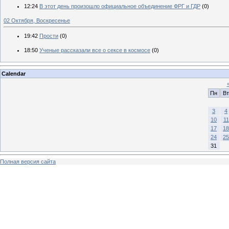
12:24
В этот день произошло официальное объединение ФРГ и ГДР
(0)
02 Октября, Воскресенье
19:42
Прости
(0)
18:50
Ученые рассказали все о сексе в космосе
(0)
Calendar
Пн
Вт
3
4
10
11
17
18
24
25
31
Полная версия сайта