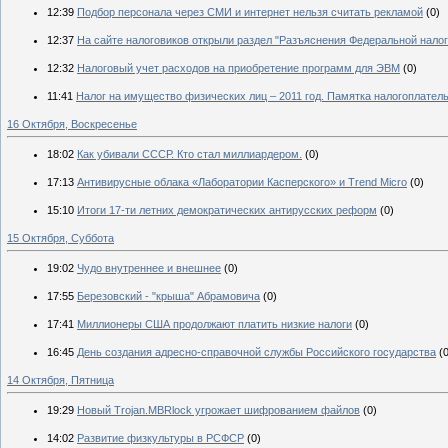
12:39
Подбор персонала через СМИ и интернет нельзя считать рекламой
(0)
12:37
На сайте налоговиков открыли раздел "Разъяснения Федеральной нало
12:32
Налоговый учет расходов на приобретение программ для ЭВМ
(0)
11:41
Налог на имущество физических лиц – 2011 год. Памятка налогоплател
16 Октября, Воскресенье
18:02
Как убивали СССР. Кто стал миллиардером.
(0)
17:13
Антивирусные облака «Лаборатории Касперского» и Trend Micro
(0)
15:10
Итоги 17-ти летних демократических антирусских реформ
(0)
15 Октября, Суббота
19:02
Чудо внутреннее и внешнее
(0)
17:55
Березовский - "крыша" Абрамовича
(0)
17:41
Миллионеры США продолжают платить низкие налоги
(0)
16:45
День создания адресно-справочной службы Российского государства
(
14 Октября, Пятница
19:29
Новый Trojan.MBRlock угрожает шифрованием файлов
(0)
14:02
Развитие физкультуры в РСФСР
(0)