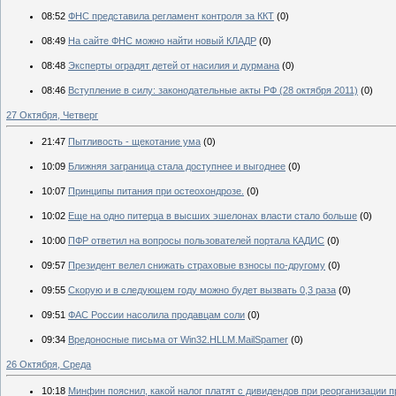
08:52
ФНС представила регламент контроля за ККТ
(0)
08:49
На сайте ФНС можно найти новый КЛАДР
(0)
08:48
Эксперты оградят детей от насилия и дурмана
(0)
08:46
Вступление в силу: законодательные акты РФ (28 октября 2011)
(0)
27 Октября, Четверг
21:47
Пытливость - щекотание ума
(0)
10:09
Ближняя заграница стала доступнее и выгоднее
(0)
10:07
Принципы питания при остеохондрозе.
(0)
10:02
Еще на одно питерца в высших эшелонах власти стало больше
(0)
10:00
ПФР ответил на вопросы пользователей портала КАДИС
(0)
09:57
Президент велел снижать страховые взносы по-другому
(0)
09:55
Скорую и в следующем году можно будет вызвать 0,3 раза
(0)
09:51
ФАС России насолила продавцам соли
(0)
09:34
Вредоносные письма от Win32.HLLM.MailSpamer
(0)
26 Октября, Среда
10:18
Минфин пояснил, какой налог платят с дивидендов при реорганизации 