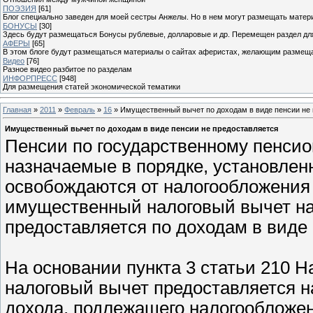
ПОЭЗИЯ
[61]
Блог специально заведен для моей сестры Анжелы. Но в нем могут размещать матери
БОНУСЫ
[30]
Здесь будут размещаться Бонусы рублевые, долларовые и др. Перемещен раздел дл
АФЕРЫ
[65]
В этом блоге будут размещаться материалы о сайтах аферистах, желающим размещат
Видео
[76]
Разное видео разбитое по разделам
ИНФОРПРЕСС
[948]
Для размещения статей экономической тематики
Главная
»
2011
»
Февраль
»
16
» Имущественный вычет по доходам в виде пенсии не
Имущественный вычет по доходам в виде пенсии не предоставляется
Пенсии по государственному пенсио
назначаемые в порядке, установле
освобождаются от налогообложения Н
имущественный налоговый вычет на 
предоставляется по доходам в виде
На основании пункта 3 статьи 210 
налоговый вычет предоставляется 
дохода, подлежащего налогообложен