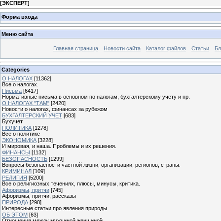
[
ЭКСПЕРТ
]
Форма входа
Меню сайта
Главная страница
Новости сайта
Каталог файлов
Статьи
Бл
Categories
О НАЛОГАХ
[11362]
Все о налогах.
Письма
[6417]
Нормативные письма в основном по налогам, бухгалтерскому учету и пр.
О НАЛОГАХ "ТАМ"
[2420]
Новости о налогах, финансах за рубежом
БУХГАЛТЕРСКИЙ УЧЕТ
[683]
Бухучет
ПОЛИТИКА
[1278]
Все о политике
ЭКОНОМИКА
[3228]
И мировая, и наша. Проблемы и их решения.
ФИНАНСЫ
[1132]
БЕЗОПАСНОСТЬ
[1299]
Вопросы безопасности частной жизни, организации, регионов, страны.
КРИМИНАЛ
[109]
РЕЛИГИЯ
[5200]
Все о религиозных течениях, плюсы, минусы, критика.
Афоризмы, притчи
[745]
Афоризмы, притчи, рассказы
ПРИРОДА
[298]
Интересные статьи про явления природы
ОБ ЭТОМ
[63]
Отношения между мужчиной женщиной