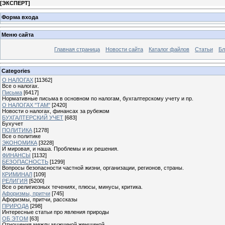
[
ЭКСПЕРТ
]
Форма входа
Меню сайта
Главная страница
Новости сайта
Каталог файлов
Статьи
Бл
Categories
О НАЛОГАХ
[11362]
Все о налогах.
Письма
[6417]
Нормативные письма в основном по налогам, бухгалтерскому учету и пр.
О НАЛОГАХ "ТАМ"
[2420]
Новости о налогах, финансах за рубежом
БУХГАЛТЕРСКИЙ УЧЕТ
[683]
Бухучет
ПОЛИТИКА
[1278]
Все о политике
ЭКОНОМИКА
[3228]
И мировая, и наша. Проблемы и их решения.
ФИНАНСЫ
[1132]
БЕЗОПАСНОСТЬ
[1299]
Вопросы безопасности частной жизни, организации, регионов, страны.
КРИМИНАЛ
[109]
РЕЛИГИЯ
[5200]
Все о религиозных течениях, плюсы, минусы, критика.
Афоризмы, притчи
[745]
Афоризмы, притчи, рассказы
ПРИРОДА
[298]
Интересные статьи про явления природы
ОБ ЭТОМ
[63]
Отношения между мужчиной женщиной