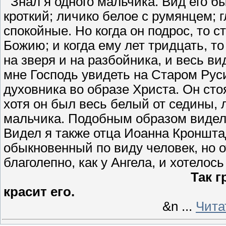
Знал я одного мальчика. Вид его б
кроткий; личико белое с румянцем; г
спокойные. Но когда он подрос, то с
Божию; и когда ему лет тридцать, то
на зверя и на разбойника, и весь в
мне Господь увидеть на Старом Рус
духовника во образе Христа. Он ст
хотя он был весь белый от седины, 
мальчика. Подобным образом видел 
Видел я также отца Иоанна Кроншта
обыкновенный по виду человек, но о
благолепно, как у Ангела, и хотелось
Так г
красит его.
&n
...
Чита