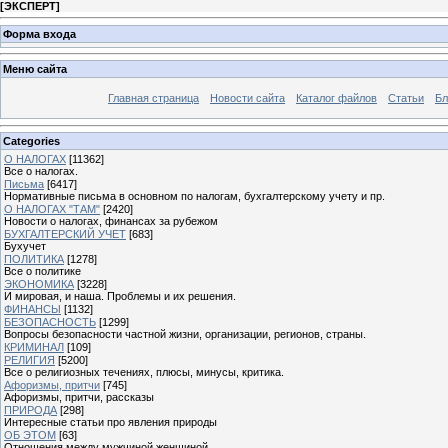
[
ЭКСПЕРТ
]
Форма входа
Меню сайта
Главная страница
Новости сайта
Каталог файлов
Статьи
Бл
Categories
О НАЛОГАХ
[11362]
Все о налогах.
Письма
[6417]
Нормативные письма в основном по налогам, бухгалтерскому учету и пр.
О НАЛОГАХ "ТАМ"
[2420]
Новости о налогах, финансах за рубежом
БУХГАЛТЕРСКИЙ УЧЕТ
[683]
Бухучет
ПОЛИТИКА
[1278]
Все о политике
ЭКОНОМИКА
[3228]
И мировая, и наша. Проблемы и их решения.
ФИНАНСЫ
[1132]
БЕЗОПАСНОСТЬ
[1299]
Вопросы безопасности частной жизни, организации, регионов, страны.
КРИМИНАЛ
[109]
РЕЛИГИЯ
[5200]
Все о религиозных течениях, плюсы, минусы, критика.
Афоризмы, притчи
[745]
Афоризмы, притчи, рассказы
ПРИРОДА
[298]
Интересные статьи про явления природы
ОБ ЭТОМ
[63]
Отношения между мужчиной женщиной