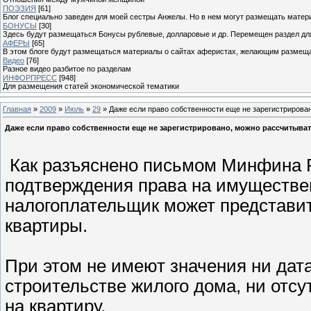
ПОЭЗИЯ
[61]
Блог специально заведен для моей сестры Анжелы. Но в нем могут размещать матери
БОНУСЫ
[30]
Здесь будут размещаться Бонусы рублевые, долларовые и др. Перемещен раздел дл
АФЕРЫ
[65]
В этом блоге будут размещаться материалы о сайтах аферистах, желающим размещат
Видео
[76]
Разное видео разбитое по разделам
ИНФОРПРЕСС
[948]
Для размещения статей экономической тематики
Главная
»
2009
»
Июль
»
29
» Даже если право собственности еще не зарегистриров
Даже если право собственности еще не зарегистрировано, можно рассчитыва
Как разъяснено письмом Минфина Ро
подтверждения права на имуществ
налогоплательщик может представить
квартиры.
При этом не имеют значения ни дат
строительстве жилого дома, ни отсу
на квартиру.