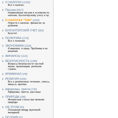
О НАЛОГАХ
[11362]
Все о налогах.
Письма
[6417]
Нормативные письма в основном по
налогам, бухгалтерскому учету и пр.
О НАЛОГАХ "ТАМ"
[2420]
Новости о налогах, финансах за
рубежом
БУХГАЛТЕРСКИЙ УЧЕТ
[683]
Бухучет
ПОЛИТИКА
[1278]
Все о политике
ЭКОНОМИКА
[3228]
И мировая, и наша. Проблемы и их
решения.
ФИНАНСЫ
[1132]
БЕЗОПАСНОСТЬ
[1299]
Вопросы безопасности частной
жизни, организации, регионов,
страны.
КРИМИНАЛ
[109]
РЕЛИГИЯ
[5200]
Все о религиозных течениях, плюсы,
минусы, критика.
Афоризмы, притчи
[745]
Афоризмы, притчи, рассказы
ПРИРОДА
[298]
Интересные статьи про явления
природы
ОБ ЭТОМ
[63]
Отношения между мужчиной
женщиной
ПОЭЗИЯ
[61]