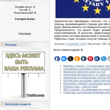
Онлайн всего:
1
Гостей:
1
Пользователей:
0
Сегодня были:
правительства Швейцарии, пояснил, что
помощь развивающимся странам для обеспе
будет финансировать исследовательские п
Предполагается, что проект будет разви
налогообложения. В качестве первоочере
РЕКЛАМА
недостатки системы финансовой и налогово
Перечень стран, которые получат помощь М
Категория
:
О НАЛОГАХ "ТАМ"
|
Просмотров
:
1867
|
Реклама
Всего комментариев
:
0
Минфин отметил, что налоговые нар
Специфика налоговых преступлений
Медведев увеличил порог по УСН
Налоговая безопасность: от азов к и
Изменения в оформлении счетов-фа
Инспекторы не вправе самостоятельн
Президент одобрил увеличение вычет
Погасил долг – жди 20 дней
ФНС считает, что компании на «упр
Средства, полученные безвозмездно
Категории раздела