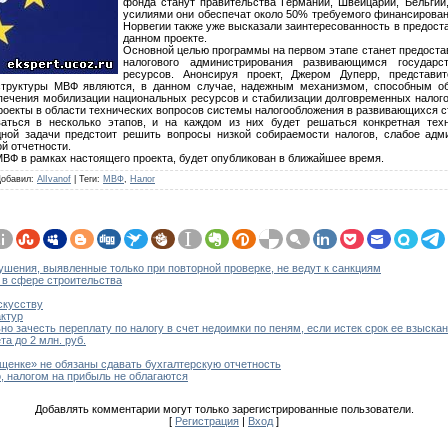
фонда станут правительства Германии, Швейцарии, Бельги
усилиями они обеспечат около 50% требуемого финансирован
Норвегии также уже высказали заинтересованность в предост
данном проекте.
Основной целью программы на первом этапе станет предост
налогового администрирования развивающимся государ
ресурсов. Анонсируя проект, Джером Дуперр, представи
 структуры МВФ являются, в данном случае, надежным механизмом, способным о
чения мобилизации национальных ресурсов и стабилизации долговременных налого
роекты в области технических вопросов системы налогообложения в развивающихся с
ваться в несколько этапов, и на каждом из них будет решаться конкретная те
дной задачи предстоит решить вопросы низкой собираемости налогов, слабое адм
й отчетности.
ВФ в рамках настоящего проекта, будет опубликован в ближайшее время.
Добавил
:
AlIvanof
|
Теги
:
МВФ
,
Налог
ушения, выявленные только при повторной проверке, не ведут к санкциям
 в сфере строительства
скусству
ктур
о зачесть переплату по налогу в счет недоимки по пеням, если истек срок ее взыска
а до 2 млн. руб.
ощенке» не обязаны сдавать бухгалтерскую отчетность
, налогом на прибыль не облагаются
Добавлять комментарии могут только зарегистрированные пользователи.
[
Регистрация
|
Вход
]