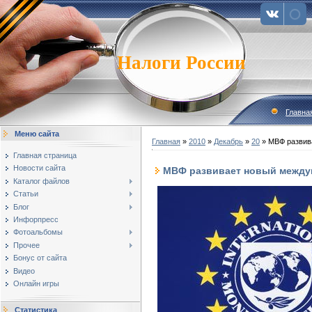
Налоги России
Главна
Меню сайта
Главная
»
2010
»
Декабрь
»
20
» МВФ развив
Главная страница
Новости сайта
МВФ развивает новый между
Каталог файлов
Статьи
Блог
Инфорпресс
Фотоальбомы
Прочее
Бонус от сайта
Видео
Онлайн игры
Статистика