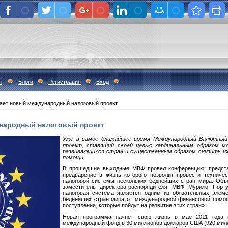
я
Блоги
Регистрация
Вход
ает новый международный налоговый проект
народный налоговый проект
Уже в самое ближайшее время Международный Валютный
проект, ставящий своей целью кардинальным образом м
развивающихся стран и существенным образом снизить и
помощи.
В прошедшие выходные МВФ провел конференцию, предста
предварение в жизнь которого позволит провести техниче
налоговой системы нескольких беднейших стран мира. Объя
заместитель директора-распорядителя МВФ Мурило Порту
налоговая система является одним из обязательных элем
беднейших стран мира от международной финансовой помощ
поступления, которые пойдут на развитие этих стран».
Новая программа начнет свою жизнь в мае 2011 года 
международный фонд в 30 миллионов долларов США (920 мил