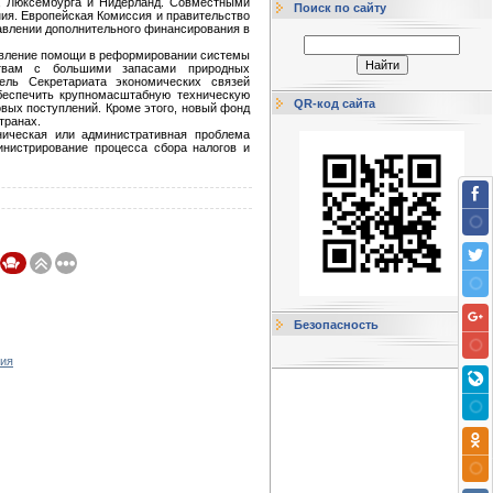
и, Люксембурга и Нидерланд. Совместными
Поиск по сайту
ия. Европейская Комиссия и правительство
авлении дополнительного финансирования в
авление помощи в реформировании системы
ствам с большими запасами природных
тель Секретариата экономических связей
беспечить крупномасштабную техническую
QR-код сайта
вых поступлений. Кроме этого, новый фонд
транах.
хническая или административная проблема
инистрирование процесса сбора налогов и
Безопасность
ния