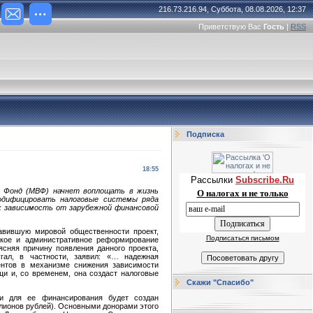
216.73.216.94, Суббота, 08.08.2026, 12:37
Приветствую Вас
Гость
|
RSS
Подписка
18:55
Рассылки
Subscribe.Ru
 Фонд (МВФ) начнет воплощать в жизнь
О налогах и не только
одифицировать налоговые системы ряда
х зависимость от зарубежной финансовой
вившую мировой общественности проект,
Подписаться письмом
ское и административное реформирование
сняя причину появления данного проекта,
гал, в частности, заявил: «… надежная
ентов в механизме снижения зависимости
и и, со временем, она создаст налоговые
Скажи "Спасибо"
и для ее финансирования будет создан
лионов рублей). Основными донорами этого