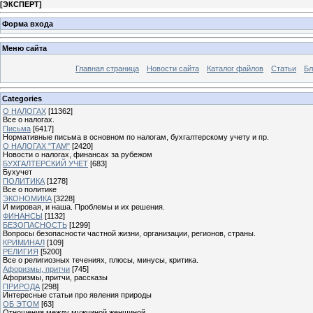
[
ЭКСПЕРТ
]
Форма входа
Меню сайта
Главная страница
Новости сайта
Каталог файлов
Статьи
Бл
Categories
О НАЛОГАХ
[11362]
Все о налогах.
Письма
[6417]
Нормативные письма в основном по налогам, бухгалтерскому учету и пр.
О НАЛОГАХ "ТАМ"
[2420]
Новости о налогах, финансах за рубежом
БУХГАЛТЕРСКИЙ УЧЕТ
[683]
Бухучет
ПОЛИТИКА
[1278]
Все о политике
ЭКОНОМИКА
[3228]
И мировая, и наша. Проблемы и их решения.
ФИНАНСЫ
[1132]
БЕЗОПАСНОСТЬ
[1299]
Вопросы безопасности частной жизни, организации, регионов, страны.
КРИМИНАЛ
[109]
РЕЛИГИЯ
[5200]
Все о религиозных течениях, плюсы, минусы, критика.
Афоризмы, притчи
[745]
Афоризмы, притчи, рассказы
ПРИРОДА
[298]
Интересные статьи про явления природы
ОБ ЭТОМ
[63]
Отношения между мужчиной женщиной