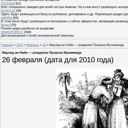
ПОЭЗИЯ
[61]
Блог специально заведен для моей сестры Анжелы. Но в нем могут размещать матери
БОНУСЫ
[30]
Здесь будут размещаться Бонусы рублевые, долларовые и др. Перемещен раздел дл
АФЕРЫ
[65]
В этом блоге будут размещаться материалы о сайтах аферистах, желающим размещат
Видео
[76]
Разное видео разбитое по разделам
ИНФОРПРЕСС
[948]
Для размещения статей экономической тематики
Главная
»
2010
»
Февраль
»
26
» Маулид ан-Наби — рождение Пророка Мухаммеда
Маулид ан-Наби — рождение Пророка Мухаммеда
26 февраля (дата для 2010 года)