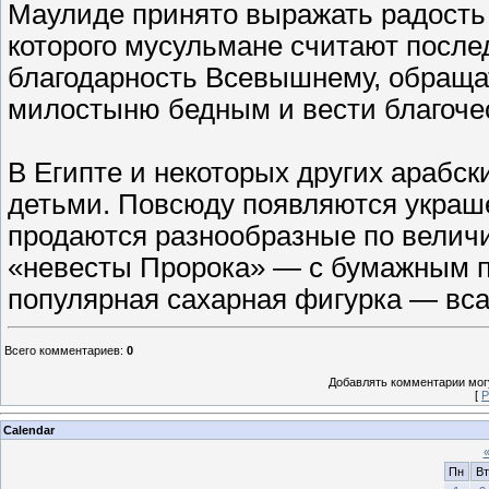
Маулиде принято выражать радость 
которого мусульмане считают послед
благодарность Всевышнему, обращат
милостыню бедным и вести благочес
В Египте и некоторых других арабск
детьми. Повсюду появляются украш
продаются разнообразные по велич
«невесты Пророка» — с бумажным п
популярная сахарная фигурка — всад
Всего комментариев
:
0
Добавлять комментарии могу
[
Р
Calendar
Пн
Вт