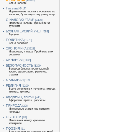
[11362]
Все о налогах.
Письма
[6417]
Нормативные письма в основном по
налогам, бухгалтерскому учету и пр.
О НАЛОГАХ "ТАМ"
[2420]
Новости о налогах, финансах за
рубежом
БУХГАЛТЕРСКИЙ УЧЕТ
[683]
Бухучет
ПОЛИТИКА
[1278]
Все о политике
ЭКОНОМИКА
[3228]
И мировая, и наша. Проблемы и их
решения.
ФИНАНСЫ
[1132]
БЕЗОПАСНОСТЬ
[1299]
Вопросы безопасности частной
жизни, организации, регионов,
страны.
КРИМИНАЛ
[109]
РЕЛИГИЯ
[5200]
Все о религиозных течениях, плюсы,
минусы, критика.
Афоризмы, притчи
[745]
Афоризмы, притчи, рассказы
ПРИРОДА
[298]
Интересные статьи про явления
природы
ОБ ЭТОМ
[63]
Отношения между мужчиной
женщиной
ПОЭЗИЯ
[61]
Блог специально заведен для моей