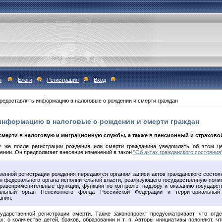
я
Блоги
Регистрация
Вход
редоставлять информацию в налоговые о рождении и смерти граждан
информацию в налоговые о рождении и смерти граждан
смерти в налоговую и миграционную службы, а также в пенсионный и страхов
 же после регистрации рождения или смерти гражданина уведомлять об этом це
ении. Он предполагает внесение изменений в закон
"Об актах гражданского состояния
венной регистрации рождения передаются органом записи актов гражданского состоян
н федерального органа исполнительной власти, реализующего государственную поли
равоприменительные функции, функции по контролю, надзору и оказанию государст
иальный орган Пенсионного фонда Российской Федерации и территориальный
ания.
дарственной регистрации смерти. Также законопроект предусматривает, что от
: о количестве детей, браков, образовании и т. п. Авторы инициативы поясняют, 