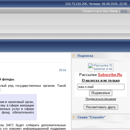
216.73.216.206, Четверг, 06.08.2026, 22:05
Приветствую Вас
Гость
|
RSS
Подписка
23:14
Рассылки
Subscribe.Ru
ой фонды.
О налогах и не только
лый ряд государственных органов. Такой
"
.
Подписаться письмом
ия в налоговый орган,
тику в сфере миграции
венных услуг в сфере
 фонд обязательного
Скажи "Спасибо"
делы ЗАГС будет собирать дополнительные
что это поможет информационной поддержке