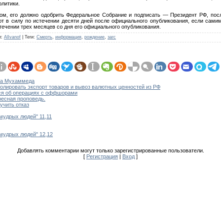
олитики.
ном, его должно одобрить Федеральное Собрание и подписать — Президент РФ, пос
т в силу по истечении десяти дней после официального опубликования, если самим
течении трех месяцев со дня его официального опубликования.
л
:
AlIvanof
|
Теги
:
Смерть
,
информация
,
рождение
,
загс
ка Мухаммеда
олировать экспорт товаров и вывоз валютных ценностей из РФ
ься об операциях с оффшорами
есная проповедь.
учить отказ
мудрых людей" 11,11
 мудрых людей" 12,12
Добавлять комментарии могут только зарегистрированные пользователи.
[
Регистрация
|
Вход
]