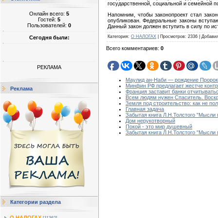
государственной, социальной и семейной п
Онлайн всего:
5
Напомним, чтобы законопроект стал зако
Гостей:
5
опубликован. Федеральные законы вступаю
Пользователей:
0
Данный закон должен вступить в силу по ис
Категория
:
О НАЛОГАХ
|
Просмотров
:
2336
|
Добави
Сегодня были:
Всего комментариев
:
0
РЕКЛАМА
Маулид ан-Наби — рождение Проро
Минфин РФ предлагает жестче контр
Реклама
Франция заставит банки отчитыват
Всем людям нужен Спаситель. Воскр
Земля под строительство: как не пол
Главная задача
Забытая книга Л.Н.Толстого "Мысли 
Дом нерукотворный
Покой - это мир душевный
Забытая книга Л.Н.Толстого "Мысли
Категории раздела
О НАЛОГАХ