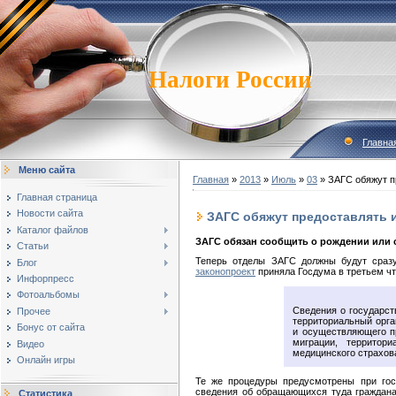
Налоги России
Главна
Меню сайта
Главная
»
2013
»
Июль
»
03
» ЗАГС обяжут п
Главная страница
Новости сайта
ЗАГС обяжут предоставлять 
Каталог файлов
ЗАГС обязан сообщить о рождении или 
Статьи
Теперь отделы ЗАГС должны будут сразу
Блог
законопроект
приняла Госдума в третьем чт
Инфорпресс
Фотоальбомы
Сведения о государст
Прочее
территориальный орга
Бонус от сайта
и осуществляющего п
миграции, территор
Видео
медицинского страхов
Онлайн игры
Те же процедуры предусмотрены при госу
сведения об обращающихся туда гражданах
Статистика