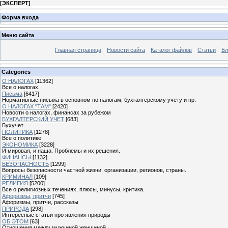
[
ЭКСПЕРТ
]
Форма входа
Меню сайта
Главная страница
Новости сайта
Каталог файлов
Статьи
Бл
Categories
О НАЛОГАХ
[11362]
Все о налогах.
Письма
[6417]
Нормативные письма в основном по налогам, бухгалтерскому учету и пр.
О НАЛОГАХ "ТАМ"
[2420]
Новости о налогах, финансах за рубежом
БУХГАЛТЕРСКИЙ УЧЕТ
[683]
Бухучет
ПОЛИТИКА
[1278]
Все о политике
ЭКОНОМИКА
[3228]
И мировая, и наша. Проблемы и их решения.
ФИНАНСЫ
[1132]
БЕЗОПАСНОСТЬ
[1299]
Вопросы безопасности частной жизни, организации, регионов, страны.
КРИМИНАЛ
[109]
РЕЛИГИЯ
[5200]
Все о религиозных течениях, плюсы, минусы, критика.
Афоризмы, притчи
[745]
Афоризмы, притчи, рассказы
ПРИРОДА
[298]
Интересные статьи про явления природы
ОБ ЭТОМ
[63]
Отношения между мужчиной женщиной