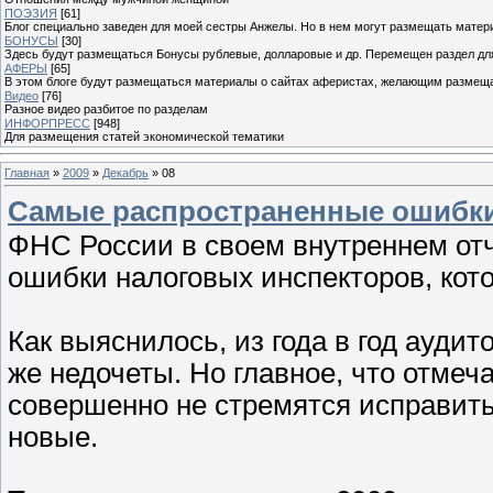
ПОЭЗИЯ
[61]
Блог специально заведен для моей сестры Анжелы. Но в нем могут размещать матери
БОНУСЫ
[30]
Здесь будут размещаться Бонусы рублевые, долларовые и др. Перемещен раздел дл
АФЕРЫ
[65]
В этом блоге будут размещаться материалы о сайтах аферистах, желающим размещат
Видео
[76]
Разное видео разбитое по разделам
ИНФОРПРЕСС
[948]
Для размещения статей экономической тематики
Главная
»
2009
»
Декабрь
»
08
Самые распространенные ошибки
ФНС России в своем внутреннем от
ошибки налоговых инспекторов, кот
Как выяснилось, из года в год ауди
же недочеты. Но главное, что отмеч
совершенно не стремятся исправить
новые.