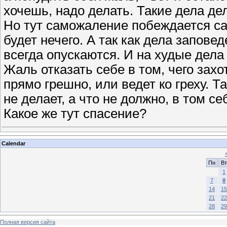
хочешь, надо делать. Такие дела де
Но тут саможаление побеждается са
будет нечего. А так как дела запове
всегда опускаются. И на худые дела
Жаль отказать себе в том, чего захо
прямо грешно, или ведет ко греху. Т
не делает, а что не должно, в том с
Какое же тут спасение?
Calendar
Пн
Вт
1
7
8
14
15
21
22
28
29
Полная версия сайта