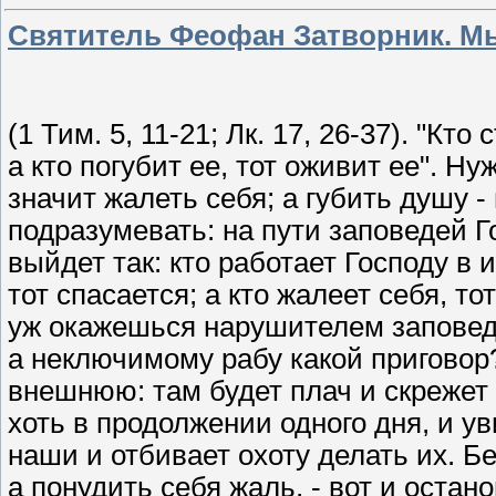
Святитель Феофан Затворник. Мы
(1 Тим. 5, 11-21; Лк. 17, 26-37). "Кт
а кто погубит ее, тот оживит ее". Н
значит жалеть себя; а губить душу -
подразумевать: на пути заповедей Г
выйдет так: кто работает Господу в 
тот спасается; а кто жалеет себя, т
уж окажешься нарушителем заповед
а неключимому рабу какой приговор?
внешнюю: там будет плач и скрежет
хоть в продолжении одного дня, и у
наши и отбивает охоту делать их. Б
а понудить себя жаль, - вот и остано