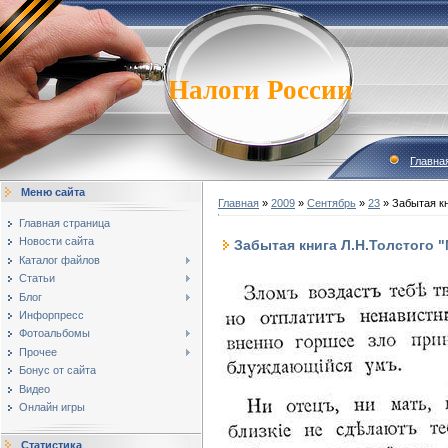
Налоги России
Главна
Меню сайта
Главная
»
2009
»
Сентябрь
»
23
» Забытая кн
Главная страница
Новости сайта
Забытая книга Л.Н.Толстого 
Каталог файлов
Статьи
Блог
Инфорпресс
Фотоальбомы
Прочее
Бонус от сайта
Видео
Онлайн игры
Статистика