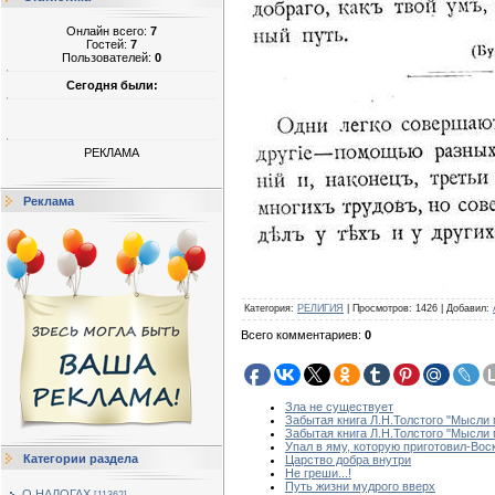
Онлайн всего:
7
Гостей:
7
Пользователей:
0
Сегодня были:
РЕКЛАМА
Реклама
Категория
:
РЕЛИГИЯ
|
Просмотров
:
1426
|
Добавил
:
Всего комментариев
:
0
Зла не существует
Забытая книга Л.Н.Толстого "Мысли 
Забытая книга Л.Н.Толстого "Мысли
Упал в яму, которую приготовил-Вос
Категории раздела
Царство добра внутри
Не греши...!
Путь жизни мудрого вверх
О НАЛОГАХ