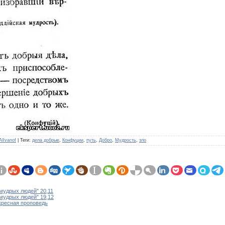
AlIvanof
|
Теги
:
дела добрые
,
Конфуции
,
путь
,
Добро
,
Мудрость
,
зло
мудрых людей" 20,11
 мудрых людей" 19,12
кресная проповедь