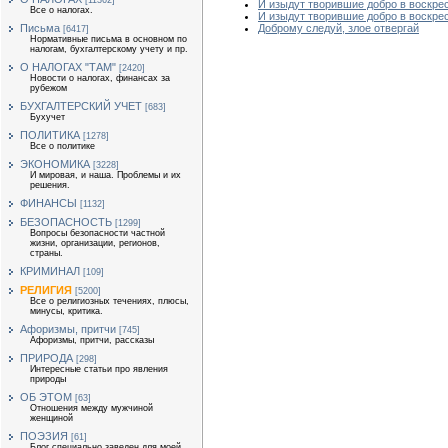
[11362]
И изыдут творившие добро в воскре
Все о налогах.
И изыдут творившие добро в воскре
Письма
Доброму следуй, злое отвергай
[6417]
Нормативные письма в основном по
налогам, бухгалтерскому учету и пр.
О НАЛОГАХ "ТАМ"
[2420]
Новости о налогах, финансах за
рубежом
БУХГАЛТЕРСКИЙ УЧЕТ
[683]
Бухучет
ПОЛИТИКА
[1278]
Все о политике
ЭКОНОМИКА
[3228]
И мировая, и наша. Проблемы и их
решения.
ФИНАНСЫ
[1132]
БЕЗОПАСНОСТЬ
[1299]
Вопросы безопасности частной
жизни, организации, регионов,
страны.
КРИМИНАЛ
[109]
РЕЛИГИЯ
[5200]
Все о религиозных течениях, плюсы,
минусы, критика.
Афоризмы, притчи
[745]
Афоризмы, притчи, рассказы
ПРИРОДА
[298]
Интересные статьи про явления
природы
ОБ ЭТОМ
[63]
Отношения между мужчиной
женщиной
ПОЭЗИЯ
[61]
Блог специально заведен для моей