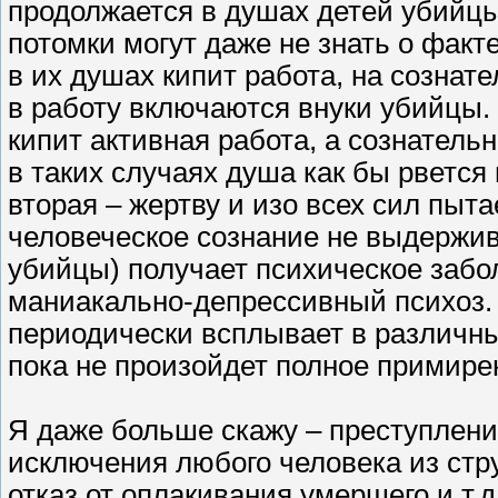
продолжается в душах детей убийцы
потомки могут даже не знать о факт
в их душах кипит работа, на сознат
в работу включаются внуки убийцы.
кипит активная работа, а сознатель
в таких случаях душа как бы рвется
вторая – жертву и изо всех сил пыт
человеческое сознание не выдержива
убийцы) получает психическое заб
маниакально-депрессивный психоз. 
периодически всплывает в различных
пока не произойдет полное примир
Я даже больше скажу – преступлен
исключения любого человека из стру
отказ от оплакивания умершего и т.