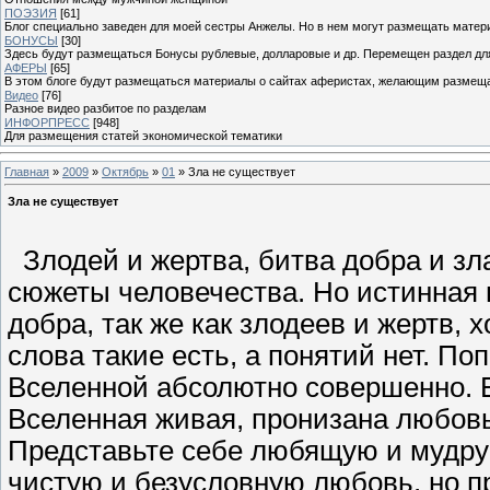
ПОЭЗИЯ
[61]
Блог специально заведен для моей сестры Анжелы. Но в нем могут размещать матери
БОНУСЫ
[30]
Здесь будут размещаться Бонусы рублевые, долларовые и др. Перемещен раздел дл
АФЕРЫ
[65]
В этом блоге будут размещаться материалы о сайтах аферистах, желающим размещат
Видео
[76]
Разное видео разбитое по разделам
ИНФОРПРЕСС
[948]
Для размещения статей экономической тематики
Главная
»
2009
»
Октябрь
»
01
» Зла не существует
Зла не существует
Злодей и жертва, битва добра и зла
сюжеты человечества. Но истинная п
добра, так же как злодеев и жертв, 
слова такие есть, а понятий нет. П
Вселенной абсолютно совершенно. Е
Вселенная живая, пронизана любовь
Представьте себе любящую и мудру
чистую и безусловную любовь, но пр