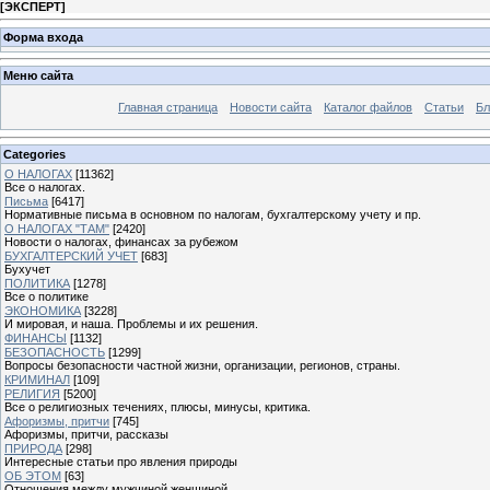
[
ЭКСПЕРТ
]
Форма входа
Меню сайта
Главная страница
Новости сайта
Каталог файлов
Статьи
Бл
Categories
О НАЛОГАХ
[11362]
Все о налогах.
Письма
[6417]
Нормативные письма в основном по налогам, бухгалтерскому учету и пр.
О НАЛОГАХ "ТАМ"
[2420]
Новости о налогах, финансах за рубежом
БУХГАЛТЕРСКИЙ УЧЕТ
[683]
Бухучет
ПОЛИТИКА
[1278]
Все о политике
ЭКОНОМИКА
[3228]
И мировая, и наша. Проблемы и их решения.
ФИНАНСЫ
[1132]
БЕЗОПАСНОСТЬ
[1299]
Вопросы безопасности частной жизни, организации, регионов, страны.
КРИМИНАЛ
[109]
РЕЛИГИЯ
[5200]
Все о религиозных течениях, плюсы, минусы, критика.
Афоризмы, притчи
[745]
Афоризмы, притчи, рассказы
ПРИРОДА
[298]
Интересные статьи про явления природы
ОБ ЭТОМ
[63]
Отношения между мужчиной женщиной