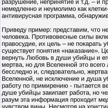
разрушение, непринятие и т.д. – и
немедленно и неумолимо как клетк
антивирусная программа, обнаружи
Приведу пример: представим, что н
человека. Противовесные силы вкл
правосудие, их цель – не покарать у
существует понятия «наказание». Ц
вернуть Любовь в души убийцы и его
мертва, но для Вселенной это всег
бесследно и, следовательно, жертв
Вселенной, не исключение и душа у
работу по примирению - пытается в
душе убийцы закипает работа, но чел
разум эта информация проходит ме
чувством вины. Несмотря на христиа