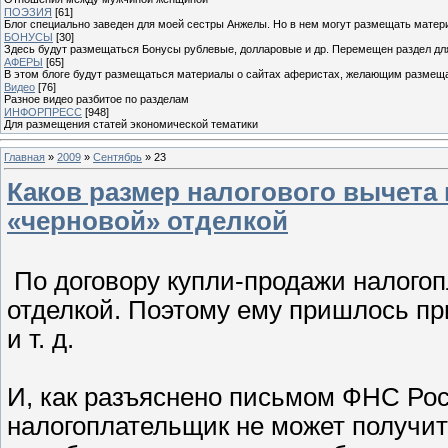
ПОЭЗИЯ
[61]
Блог специально заведен для моей сестры Анжелы. Но в нем могут размещать матери
БОНУСЫ
[30]
Здесь будут размещаться Бонусы рублевые, долларовые и др. Перемещен раздел дл
АФЕРЫ
[65]
В этом блоге будут размещаться материалы о сайтах аферистах, желающим размещат
Видео
[76]
Разное видео разбитое по разделам
ИНФОРПРЕСС
[948]
Для размещения статей экономической тематики
Главная
»
2009
»
Сентябрь
»
23
Каков размер налогового вычета
«черновой» отделкой
По договору купли-продажи налогоп
отделкой. Поэтому ему пришлось при
и т. д.
И, как разъяснено письмом ФНС Росс
налогоплательщик не может получит