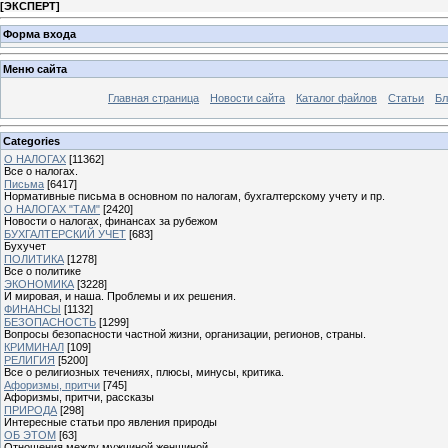
[
ЭКСПЕРТ
]
Форма входа
Меню сайта
Главная страница
Новости сайта
Каталог файлов
Статьи
Бл
Categories
О НАЛОГАХ
[11362]
Все о налогах.
Письма
[6417]
Нормативные письма в основном по налогам, бухгалтерскому учету и пр.
О НАЛОГАХ "ТАМ"
[2420]
Новости о налогах, финансах за рубежом
БУХГАЛТЕРСКИЙ УЧЕТ
[683]
Бухучет
ПОЛИТИКА
[1278]
Все о политике
ЭКОНОМИКА
[3228]
И мировая, и наша. Проблемы и их решения.
ФИНАНСЫ
[1132]
БЕЗОПАСНОСТЬ
[1299]
Вопросы безопасности частной жизни, организации, регионов, страны.
КРИМИНАЛ
[109]
РЕЛИГИЯ
[5200]
Все о религиозных течениях, плюсы, минусы, критика.
Афоризмы, притчи
[745]
Афоризмы, притчи, рассказы
ПРИРОДА
[298]
Интересные статьи про явления природы
ОБ ЭТОМ
[63]
Отношения между мужчиной женщиной