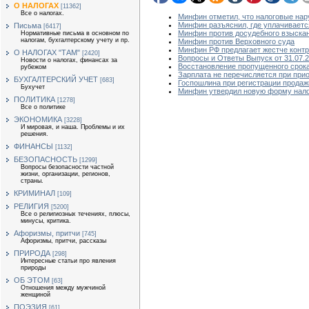
О НАЛОГАХ
[11362]
Все о налогах.
Минфин отметил, что налоговые нар
Минфин разъяснил, где уплачиваетс
Письма
[6417]
Минфин против досудебного взыскан
Нормативные письма в основном по
налогам, бухгалтерскому учету и пр.
Минфин против Верховного суда
Минфин РФ предлагает жестче контр
О НАЛОГАХ "ТАМ"
[2420]
Вопросы и Ответы Выпуск от 31.07.
Новости о налогах, финансах за
Восстановление пропущенного срока
рубежом
Зарплата не перечисляется при при
БУХГАЛТЕРСКИЙ УЧЕТ
[683]
Госпошлина при регистрации продаж
Бухучет
Минфин утвердил новую форму налог
ПОЛИТИКА
[1278]
Все о политике
ЭКОНОМИКА
[3228]
И мировая, и наша. Проблемы и их
решения.
ФИНАНСЫ
[1132]
БЕЗОПАСНОСТЬ
[1299]
Вопросы безопасности частной
жизни, организации, регионов,
страны.
КРИМИНАЛ
[109]
РЕЛИГИЯ
[5200]
Все о религиозных течениях, плюсы,
минусы, критика.
Афоризмы, притчи
[745]
Афоризмы, притчи, рассказы
ПРИРОДА
[298]
Интересные статьи про явления
природы
ОБ ЭТОМ
[63]
Отношения между мужчиной
женщиной
ПОЭЗИЯ
[61]