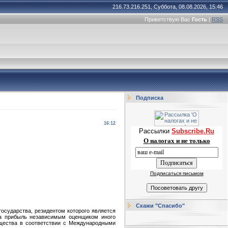
216.73.216.251, Суббота, 08.08.2026, 15:46
Приветствую Вас
Гость
|
RSS
Подписка
16:12
Рассылки
Subscribe.Ru
О налогах и не только
Подписаться письмом
Скажи "Спасибо"
государства, резидентом которого является
на прибыль независимым оценщиком иного
щества в соответствии с Международными