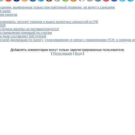
ушения, выявленные только при повторной проверке, не ведут к санкциям
я налог
ия налогов
олировать экспорт товаров и вывоз валютных ценностей из РФ
2009
 подачи жалобы не регламентируется
остановлении операций по счетам
и доли составляет 500 рублей
овой декларации по налогу, уплачиваемому в связи с применением УСН, и порядок е
Добавлять комментарии могут только зарегистрированные пользователи.
[
Регистрация
|
Вход
]