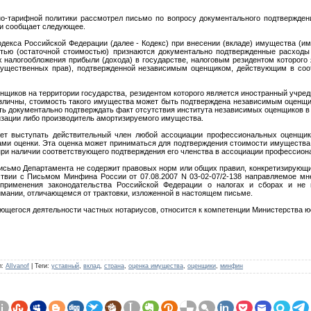
но-тарифной политики рассмотрел письмо по вопросу документального подтвержден
и и сообщает следующее.
 кодекса Российской Федерации (далее - Кодекс) при внесении (вкладе) имущества 
тью (остаточной стоимостью) признаются документально подтвержденные расходы 
х налогообложения прибыли (дохода) в государстве, налоговым резидентом которог
ущественных прав), подтвержденной независимым оценщиком, действующим в соот
нщиков на территории государства, резидентом которого является иностранный учре
азличны, стоимость такого имущества может быть подтверждена независимым оценщик
ть документально подтверждать факт отсутствия института независимых оценщиков в 
изации либо производитель амортизируемого имущества.
т выступать действительный член любой ассоциации профессиональных оценщик
ми оценки. Эта оценка может приниматься для подтверждения стоимости имущества,
 при наличии соответствующего подтверждения его членства в ассоциации профессио
сьмо Департамента не содержит правовых норм или общих правил, конкретизирующи
твии с Письмом Минфина России от 07.08.2007 N 03-02-07/2-138 направляемое м
применения законодательства Российской Федерации о налогах и сборах и не 
нимании, отличающемся от трактовки, изложенной в настоящем письме.
ающегося деятельности частных нотариусов, относится к компетенции Министерства 
л
:
AlIvanof
|
Теги
:
уставный
,
вклад
,
страна
,
оценка имущества
,
оценщики
,
минфин