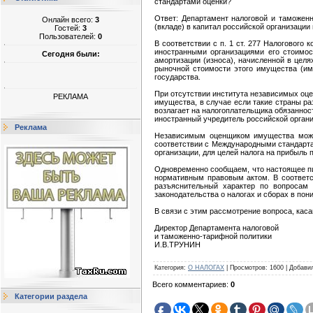
стандартами оценки?
Ответ: Департамент налоговой и таможен
Онлайн всего:
3
(вкладе) в капитал российской организаци
Гостей:
3
Пользователей:
0
В соответствии с п. 1 ст. 277 Налогового
иностранными организациями его стоимос
Сегодня были:
амортизации (износа), начисленной в целя
рыночной стоимости этого имущества (им
государства.
При отсутствии института независимых оце
РЕКЛАМА
имущества, в случае если такие страны р
возлагает на налогоплательщика обязаннос
иностранный учредитель российской орган
Реклама
Независимым оценщиком имущества може
соответствии с Международными стандарта
организации, для целей налога на прибыль
Одновременно сообщаем, что настоящее пи
нормативным правовым актом. В соответс
разъяснительный характер по вопросам 
законодательства о налогах и сборах в по
В связи с этим рассмотрение вопроса, кас
Директор Департамента налоговой
и таможенно-тарифной политики
И.В.ТРУНИН
Категория
:
О НАЛОГАХ
|
Просмотров
:
1600
|
Добави
Всего комментариев
:
0
Категории раздела