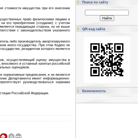
Поиск по сайту
ия стоимости имущества при его внесении
(имущественных прав) физическими лицами и
на его приобретение (создание) с учетом
о является передающая сторона, но не выше
QR-код сайта
ветствии с законодательством указанного
дитель либо производитель амортизируемого
ом иного государства. При этом Кодекс не
государстве, резидентом которого является
ов, осуществляющий оценку имущества в
 вносимого в уставный капитал российской
нальных оценщиков.
х нормативные предписания, и не является
нение Департамента имеет информационно-
препятствует руководствоваться нормами
Безопасность
юстиции Российской Федерации.