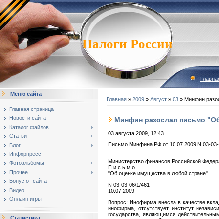
Налоги России
Главна
Меню сайта
Главная
»
2009
»
Август
»
03
» Минфин разос
Главная страница
Новости сайта
Минфин разослал письмо "Об
Каталог файлов
03 августа 2009, 12:43
Статьи
Письмо Минфина РФ от 10.07.2009 N 03-03-
Блог
Инфорпресс
Министерство финансов Российской Феде
Фотоальбомы
П и с ь м о
Прочее
"Об оценке имущества в любой стране"
Бонус от сайта
N 03-03-06/1/461
Видео
10.07.2009
Онлайн игры
Вопрос: Инофирма внесла в качестве вклад
инофирма, отсутствует институт незави
государства, являющимся действительны
Статистика