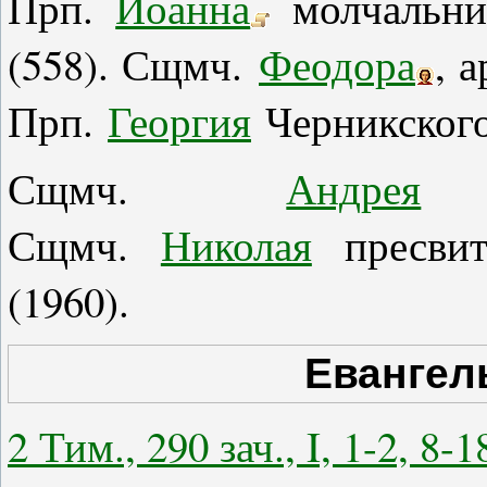
Прп.
Иоанна
молчальник
(558). Сщмч.
Феодора
, 
Прп.
Георгия
Черникского 
Сщмч.
Андрея
п
Сщмч.
Николая
пресвит
(1960).
Евангел
2 Тим., 290 зач., I, 1-2, 8-1