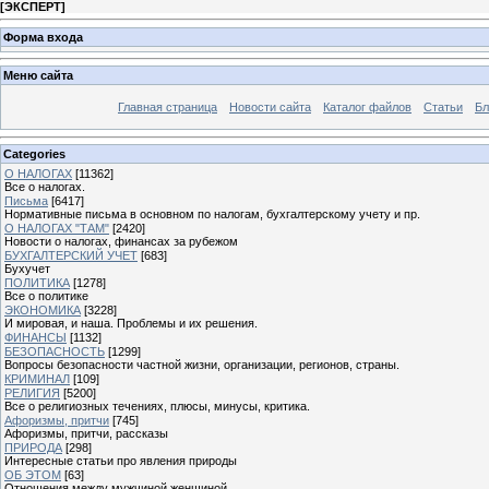
[
ЭКСПЕРТ
]
Форма входа
Меню сайта
Главная страница
Новости сайта
Каталог файлов
Статьи
Бл
Categories
О НАЛОГАХ
[11362]
Все о налогах.
Письма
[6417]
Нормативные письма в основном по налогам, бухгалтерскому учету и пр.
О НАЛОГАХ "ТАМ"
[2420]
Новости о налогах, финансах за рубежом
БУХГАЛТЕРСКИЙ УЧЕТ
[683]
Бухучет
ПОЛИТИКА
[1278]
Все о политике
ЭКОНОМИКА
[3228]
И мировая, и наша. Проблемы и их решения.
ФИНАНСЫ
[1132]
БЕЗОПАСНОСТЬ
[1299]
Вопросы безопасности частной жизни, организации, регионов, страны.
КРИМИНАЛ
[109]
РЕЛИГИЯ
[5200]
Все о религиозных течениях, плюсы, минусы, критика.
Афоризмы, притчи
[745]
Афоризмы, притчи, рассказы
ПРИРОДА
[298]
Интересные статьи про явления природы
ОБ ЭТОМ
[63]
Отношения между мужчиной женщиной