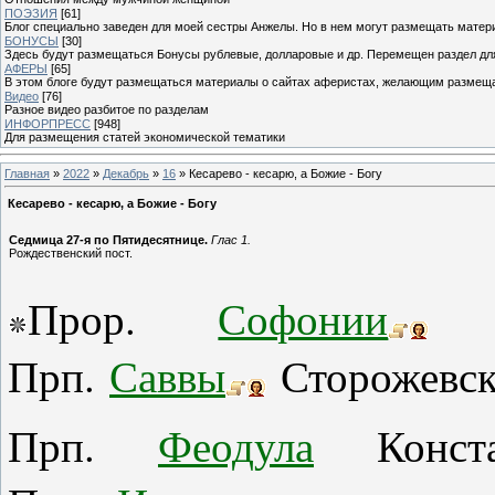
ПОЭЗИЯ
[61]
Блог специально заведен для моей сестры Анжелы. Но в нем могут размещать матери
БОНУСЫ
[30]
Здесь будут размещаться Бонусы рублевые, долларовые и др. Перемещен раздел дл
АФЕРЫ
[65]
В этом блоге будут размещаться материалы о сайтах аферистах, желающим размещат
Видео
[76]
Разное видео разбитое по разделам
ИНФОРПРЕСС
[948]
Для размещения статей экономической тематики
Главная
»
2022
»
Декабрь
»
16
» Кесарево - кесарю, а Божие - Богу
Кесарево - кесарю, а Божие - Богу
Седмица 27-я по Пятидесятнице.
Глас 1.
Рождественский пост.
Прор.
Софонии
(
Прп.
Саввы
Сторожевско
Прп.
Феодула
Констан