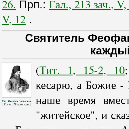
26.
Гал., 213 зач., V,
Прп.:
V, 12
.
Святитель Феофан
каждый
(
Тит. 1, 15-2, 10
кесарю, а Божие - 
наше время вмест
"житейское", и ска