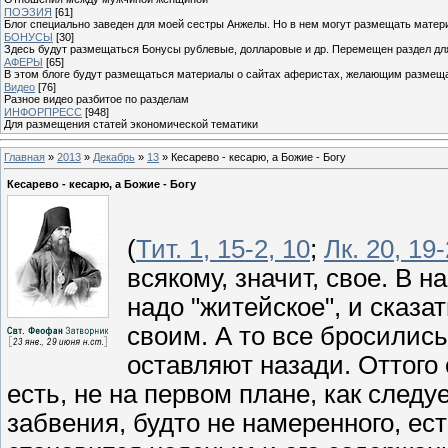
ПОЭЗИЯ
[61]
Блог специально заведен для моей сестры Анжелы. Но в нем могут размещать матери
БОНУСЫ
[30]
Здесь будут размещаться Бонусы рублевые, долларовые и др. Перемещен раздел дл
АФЕРЫ
[65]
В этом блоге будут размещаться материалы о сайтах аферистах, желающим размещат
Видео
[76]
Разное видео разбитое по разделам
ИНФОРПРЕСС
[948]
Для размещения статей экономической тематики
Главная
»
2013
»
Декабрь
»
13
» Кесарево - кесарю, а Божие - Богу
Кесарево - кесарю, а Божие - Богу
(
Тит. 1, 15-2, 10
;
Лк. 20, 19
всякому, значит, свое. В 
надо "житейское", и сказа
своим. А то все бросились
оставляют назади. Оттого 
есть, не на первом плане, как следу
забвения, будто не намеренного, ест