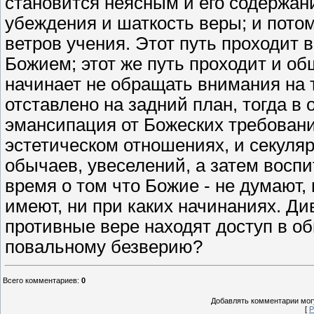
становится неясным и его содержани
убеждения и шаткость веры; и потом
ветров учения. Этот путь проходит в
Божием; этот же путь проходит и общ
начинает не обращать внимания на то
отставлено на задний план, тогда в
эмансипация от Божеских требовани
эстетическом отношениях, и секуля
обычаев, увеселений, а затем восп
время о том что Божие - не думают, 
имеют, ни при каких начинаниях. Ди
противные вере находят доступ в об
повальному безверию?
Всего комментариев
:
0
Добавлять комментарии могу
[
Р