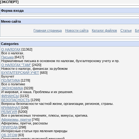
[
ЭКСПЕРТ
]
Форма входа
Меню сайта
Главная страница
Новости сайта
Каталог файлов
Статьи
Бл
Categories
О НАЛОГАХ
[11362]
Все о налогах.
Письма
[6417]
Нормативные письма в основном по налогам, бухгалтерскому учету и пр.
О НАЛОГАХ "ТАМ"
[2420]
Новости о налогах, финансах за рубежом
БУХГАЛТЕРСКИЙ УЧЕТ
[683]
Бухучет
ПОЛИТИКА
[1278]
Все о политике
ЭКОНОМИКА
[3228]
И мировая, и наша. Проблемы и их решения.
ФИНАНСЫ
[1132]
БЕЗОПАСНОСТЬ
[1299]
Вопросы безопасности частной жизни, организации, регионов, страны.
КРИМИНАЛ
[109]
РЕЛИГИЯ
[5200]
Все о религиозных течениях, плюсы, минусы, критика.
Афоризмы, притчи
[745]
Афоризмы, притчи, рассказы
ПРИРОДА
[298]
Интересные статьи про явления природы
ОБ ЭТОМ
[63]
Отношения между мужчиной женщиной