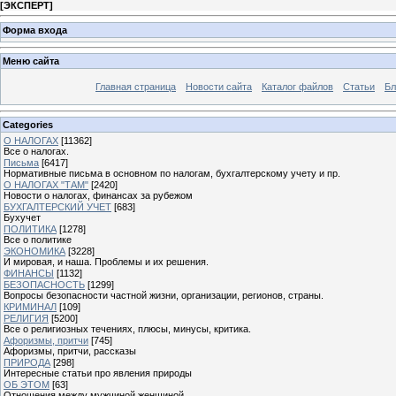
[
ЭКСПЕРТ
]
Форма входа
Меню сайта
Главная страница
Новости сайта
Каталог файлов
Статьи
Бл
Categories
О НАЛОГАХ
[11362]
Все о налогах.
Письма
[6417]
Нормативные письма в основном по налогам, бухгалтерскому учету и пр.
О НАЛОГАХ "ТАМ"
[2420]
Новости о налогах, финансах за рубежом
БУХГАЛТЕРСКИЙ УЧЕТ
[683]
Бухучет
ПОЛИТИКА
[1278]
Все о политике
ЭКОНОМИКА
[3228]
И мировая, и наша. Проблемы и их решения.
ФИНАНСЫ
[1132]
БЕЗОПАСНОСТЬ
[1299]
Вопросы безопасности частной жизни, организации, регионов, страны.
КРИМИНАЛ
[109]
РЕЛИГИЯ
[5200]
Все о религиозных течениях, плюсы, минусы, критика.
Афоризмы, притчи
[745]
Афоризмы, притчи, рассказы
ПРИРОДА
[298]
Интересные статьи про явления природы
ОБ ЭТОМ
[63]
Отношения между мужчиной женщиной