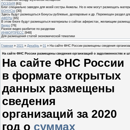
ПОЭЗИЯ
[61]
Блог специально заведен для моей сестры Анжелы. Но в нем могут размещать матери
БОНУСЫ
[30]
Здесь будут размещаться Бонусы рублевые, долларовые и др. Перемещен раздел дл
АФЕРЫ
[65]
В этом блоге будут размещаться материалы о сайтах аферистах, желающим размещат
Видео
[76]
Разное видео разбитое по разделам
ИНФОРПРЕСС
[948]
Для размещения статей экономической тематики
Главная
»
2021
»
Декабрь
»
01
» На сайте ФНС России размещены сведения организац
На сайте ФНС России размещены сведения организаций о задолженностях и шт
На сайте ФНС России
в формате открытых
данных размещены
сведения
организаций за 2020
год о
суммах