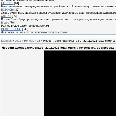
ПОЭЗИЯ
[61]
Блог специально заведен для моей сестры Анжелы. Но в нем могут размещать матери
БОНУСЫ
[30]
Здесь будут размещаться Бонусы рублевые, долларовые и др. Перемещен раздел дл
АФЕРЫ
[65]
В этом блоге будут размещаться материалы о сайтах аферистах, желающим размещат
Видео
[76]
Разное видео разбитое по разделам
ИНФОРПРЕСС
[948]
Для размещения статей экономической тематики
Главная
»
2021
»
Ноябрь
»
23
» Новости законодательства от 22.11.2021 года: отмена
Новости законодательства от 22.11.2021 года: отмена техосмотра, востребова