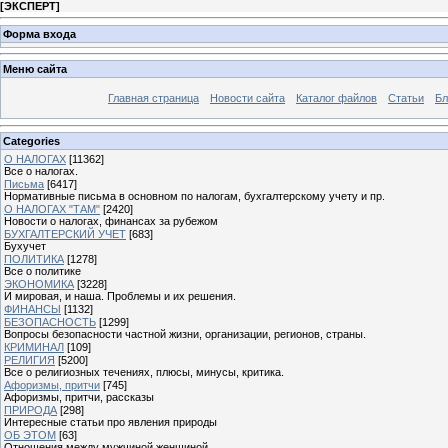
[
ЭКСПЕРТ
]
Форма входа
Меню сайта
Главная страница
Новости сайта
Каталог файлов
Статьи
Бл
Categories
О НАЛОГАХ
[11362]
Все о налогах.
Письма
[6417]
Нормативные письма в основном по налогам, бухгалтерскому учету и пр.
О НАЛОГАХ "ТАМ"
[2420]
Новости о налогах, финансах за рубежом
БУХГАЛТЕРСКИЙ УЧЕТ
[683]
Бухучет
ПОЛИТИКА
[1278]
Все о политике
ЭКОНОМИКА
[3228]
И мировая, и наша. Проблемы и их решения.
ФИНАНСЫ
[1132]
БЕЗОПАСНОСТЬ
[1299]
Вопросы безопасности частной жизни, организации, регионов, страны.
КРИМИНАЛ
[109]
РЕЛИГИЯ
[5200]
Все о религиозных течениях, плюсы, минусы, критика.
Афоризмы, притчи
[745]
Афоризмы, притчи, рассказы
ПРИРОДА
[298]
Интересные статьи про явления природы
ОБ ЭТОМ
[63]
Отношения между мужчиной женщиной