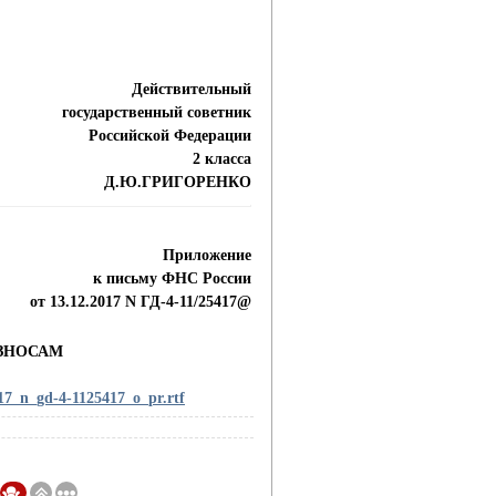
Действительный
государственный советник
Российской Федерации
2 класса
Д.Ю.ГРИГОРЕНКО
Приложение
к письму ФНС России
от 13.12.2017 N ГД-4-11/25417@
ЗНОСАМ
17_n_gd-4-1125417_o_pr.rtf