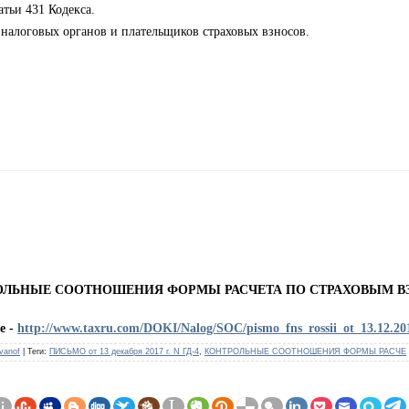
атьи 431
Кодекса.
 налоговых органов и плательщиков страховых взносов.
ОЛЬНЫЕ СООТНОШЕНИЯ ФОРМЫ РАСЧЕТА ПО СТРАХОВЫМ В
е -
http://www.taxru.com/DOKI/Nalog/SOC/pismo_fns_rossii_ot_13.12.20
Ivanof
|
Теги
:
ПИСЬМО от 13 декабря 2017 г. N ГД-4
,
КОНТРОЛЬНЫЕ СООТНОШЕНИЯ ФОРМЫ РАСЧЕ