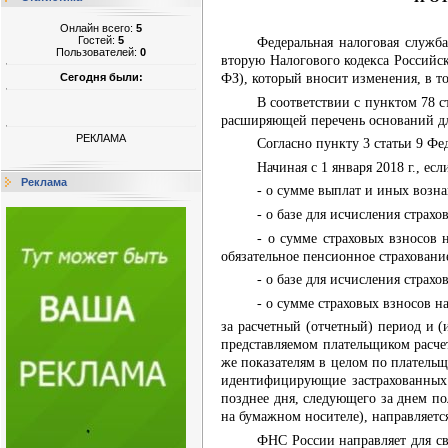
Онлайн всего:
5
Гостей:
5
Федеральная налоговая служб
Пользователей:
0
вторую Налогового кодекса Российс
Сегодня были:
ФЗ), который вносит изменения, в т
В соответствии с пунктом 78 
расширяющей перечень оснований дл
РЕКЛАМА
Согласно
пункту 3 статьи 9
Фед
Начиная с 1 января 2018 г., е
Реклама
- о сумме выплат и иных возн
- о базе для исчисления страх
- о сумме страховых взносов 
обязательное пенсионное страхован
- о базе для исчисления страх
- о сумме страховых взносов 
за расчетный (отчетный) период и (
представляемом плательщиком расче
же показателям в целом по плательщ
идентифицирующие застрахованных ф
позднее дня, следующего за днем по
на бумажном носителе), направляетс
ФНС России направляет для св