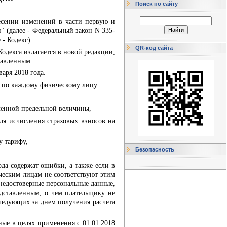
Поиск по сайту
сении изменений в части первую и
 (далее - Федеральный закон N 335-
- Кодекс).
QR-код сайта
одекса излагается в новой редакции,
тавленным.
аря 2018 года.
ия по каждому физическому лицу:
вленной предельной величины,
для исчисления страховых взносов на
у тарифу,
Безопасность
ода содержат ошибки, а также если в
ческим лицам не соответствуют этим
 недостоверные персональные данные,
едставленным, о чем плательщику не
следующих за днем получения расчета
ные в целях применения с 01.01.2018