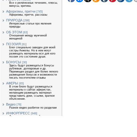
Все о религиозных течениях, плюсы,
минусы, критика.
Афоризмы, притчи
[745]
Афоризмы, притчи, рассказы
ПРИРОДА
[298]
Интересные статьи про явления
природы
ОБ ЭТОМ
[63]
Отношения между мужчиной
женщиной
ПОЭЗИЯ
[61]
Блог специально заведен для моей
сестры Анжелы. Но в нем могут
размещать материалы все для кого
поэзия это состояние души.
БОНУСЫ
[30]
Здесь будут размещаться Бонусы
рублевые, долларовые и др.
Перемещен раздел для более легкого
размещения бонусов и возможности
писать посетителям отзывы
АФЕРЫ
[65]
В этом блоге будут размещаться
материалы о сайтах аферистах,
желающим размещать материал
представить доки, ссылки, краткое
объяснение.
Видео
[76]
Разное видео разбитое по разделам
ИНФОРПРЕСС
[948]
Для размещения статей
экономической тематики