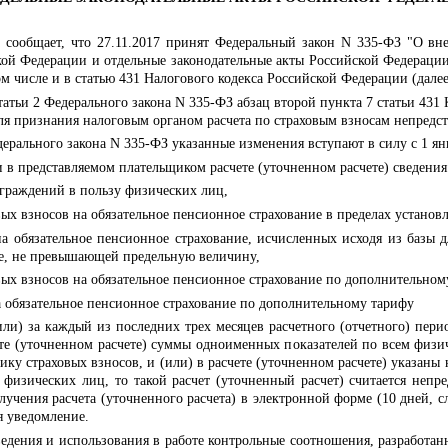
а сообщает, что 27.11.2017 принят Федеральный
закон
N 335-ФЗ "О вне
кой Федерации и отдельные законодательные акты Российской Федерации"
ом числе и в
статью 431
Налогового кодекса Российской Федерации (далее 
статьи 2 Федерального закона N 335-ФЗ
абзац второй пункта 7 статьи 431
К
я признания налоговым органом расчета по страховым взносам непредс
ерального закона N 335-ФЗ указанные изменения вступают в силу с 1 янв
сли в представляемом плательщиком расчете (уточненном расчете) сведен
аграждений в пользу физических лиц,
овых взносов на обязательное пенсионное страхование в пределах устано
на обязательное пенсионное страхование, исчисленных исходя из базы 
ие, не превышающей предельную величину,
овых взносов на обязательное пенсионное страхование по дополнительном
на обязательное пенсионное страхование по дополнительному тарифу
или) за каждый из последних трех месяцев расчетного (отчетного) пери
те (уточненном расчете) суммы одноименных показателей по всем физи
ику страховых взносов, и (или) в расчете (уточненном расчете) указаны
изических лиц, то такой расчет (уточненный расчет) считается непр
лучения расчета (уточненного расчета) в электронной форме (10 дней, 
я уведомление.
едения и использования в работе контрольные соотношения, разработан