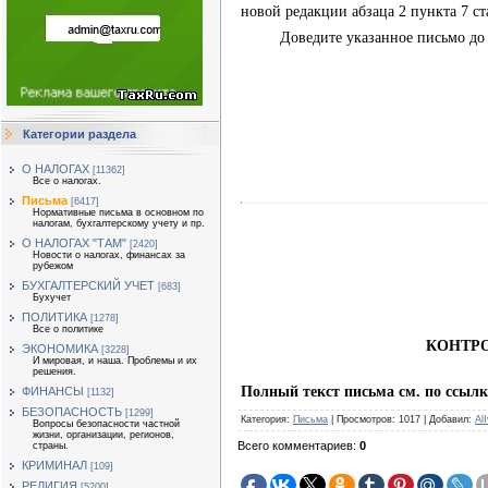
новой редакции
абзаца 2 пункта 7 ст
Доведите указанное письмо до
Категории раздела
О НАЛОГАХ
[11362]
Все о налогах.
Письма
[6417]
Нормативные письма в основном по
налогам, бухгалтерскому учету и пр.
О НАЛОГАХ "ТАМ"
[2420]
Новости о налогах, финансах за
рубежом
БУХГАЛТЕРСКИЙ УЧЕТ
[683]
Бухучет
ПОЛИТИКА
[1278]
Все о политике
КОНТР
ЭКОНОМИКА
[3228]
И мировая, и наша. Проблемы и их
решения.
Полный текст письма см. по ссылк
ФИНАНСЫ
[1132]
БЕЗОПАСНОСТЬ
[1299]
Категория
:
Письма
|
Просмотров
:
1017
|
Добавил
:
Al
Вопросы безопасности частной
жизни, организации, регионов,
Всего комментариев
:
0
страны.
КРИМИНАЛ
[109]
РЕЛИГИЯ
[5200]