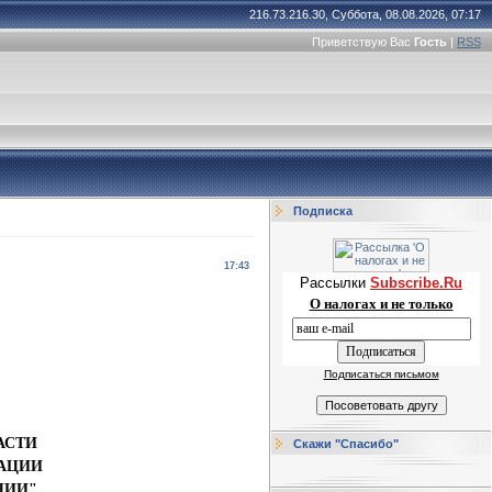
216.73.216.30, Суббота, 08.08.2026, 07:17
Приветствую Вас
Гость
|
RSS
Подписка
17:43
Рассылки
Subscribe.Ru
О налогах и не только
Подписаться письмом
АСТИ
Скажи "Спасибо"
РАЦИИ
ЦИИ"