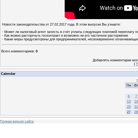
Новости законодательства от 27.02.2017 года. В этом выпуске Вы узнаете:
- Может ли налоговый агент зачесть в счёт уплаты следующих платежей переплату 
- Как можно расторгнуть госконтракт и возможно ли его частичное расторжение
- Какие меры предусмотрены для предпринимателей, несвоевременно оплачивающих
Всего комментариев
:
0
Добавлять комментарии могу
[
Р
Calendar
Пн
Вт
6
7
13
14
20
21
27
28
Полная версия сайта