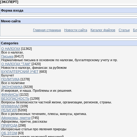
[
ЭКСПЕРТ
]
Форма входа
Меню сайта
Главная страница
Новости сайта
Каталог файлов
Статьи
Бл
Categories
О НАЛОГАХ
[11362]
Все о налогах.
Письма
[6417]
Нормативные письма в основном по налогам, бухгалтерскому учету и пр.
О НАЛОГАХ "ТАМ"
[2420]
Новости о налогах, финансах за рубежом
БУХГАЛТЕРСКИЙ УЧЕТ
[683]
Бухучет
ПОЛИТИКА
[1278]
Все о политике
ЭКОНОМИКА
[3228]
И мировая, и наша. Проблемы и их решения.
ФИНАНСЫ
[1132]
БЕЗОПАСНОСТЬ
[1299]
Вопросы безопасности частной жизни, организации, регионов, страны.
КРИМИНАЛ
[109]
РЕЛИГИЯ
[5200]
Все о религиозных течениях, плюсы, минусы, критика.
Афоризмы, притчи
[745]
Афоризмы, притчи, рассказы
ПРИРОДА
[298]
Интересные статьи про явления природы
ОБ ЭТОМ
[63]
Отношения между мужчиной женщиной