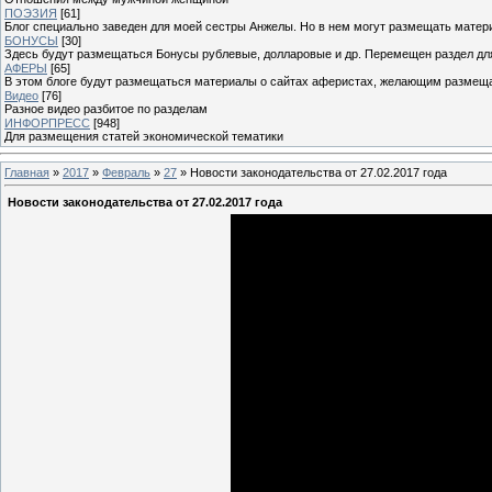
ПОЭЗИЯ
[61]
Блог специально заведен для моей сестры Анжелы. Но в нем могут размещать матери
БОНУСЫ
[30]
Здесь будут размещаться Бонусы рублевые, долларовые и др. Перемещен раздел дл
АФЕРЫ
[65]
В этом блоге будут размещаться материалы о сайтах аферистах, желающим размещат
Видео
[76]
Разное видео разбитое по разделам
ИНФОРПРЕСС
[948]
Для размещения статей экономической тематики
Главная
»
2017
»
Февраль
»
27
» Новости законодательства от 27.02.2017 года
Новости законодательства от 27.02.2017 года