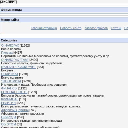
[
ЭКСПЕРТ
]
Форма входа
Меню сайта
Главная страница
Новости сайта
Каталог файлов
Статьи
Бл
Categories
О НАЛОГАХ
[11362]
Все о налогах.
Письма
[6417]
Нормативные письма в основном по налогам, бухгалтерскому учету и пр.
О НАЛОГАХ "ТАМ"
[2420]
Новости о налогах, финансах за рубежом
БУХГАЛТЕРСКИЙ УЧЕТ
[683]
Бухучет
ПОЛИТИКА
[1278]
Все о политике
ЭКОНОМИКА
[3228]
И мировая, и наша. Проблемы и их решения.
ФИНАНСЫ
[1132]
БЕЗОПАСНОСТЬ
[1299]
Вопросы безопасности частной жизни, организации, регионов, страны.
КРИМИНАЛ
[109]
РЕЛИГИЯ
[5200]
Все о религиозных течениях, плюсы, минусы, критика.
Афоризмы, притчи
[745]
Афоризмы, притчи, рассказы
ПРИРОДА
[298]
Интересные статьи про явления природы
ОБ ЭТОМ
[63]
Отношения между мужчиной женщиной