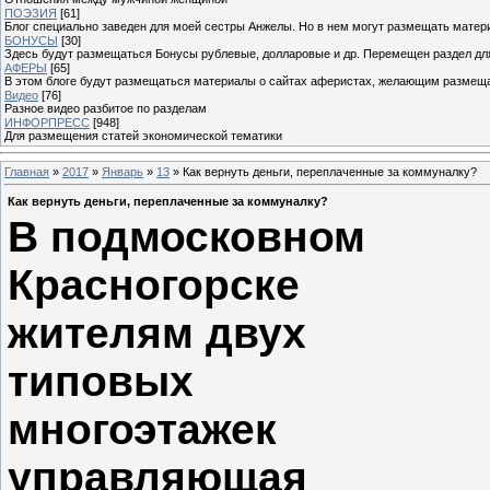
ПОЭЗИЯ
[61]
Блог специально заведен для моей сестры Анжелы. Но в нем могут размещать матери
БОНУСЫ
[30]
Здесь будут размещаться Бонусы рублевые, долларовые и др. Перемещен раздел дл
АФЕРЫ
[65]
В этом блоге будут размещаться материалы о сайтах аферистах, желающим размещат
Видео
[76]
Разное видео разбитое по разделам
ИНФОРПРЕСС
[948]
Для размещения статей экономической тематики
Главная
»
2017
»
Январь
»
13
» Как вернуть деньги, переплаченные за коммуналку?
Как вернуть деньги, переплаченные за коммуналку?
В подмосковном
Красногорске
жителям двух
типовых
многоэтажек
управляющая