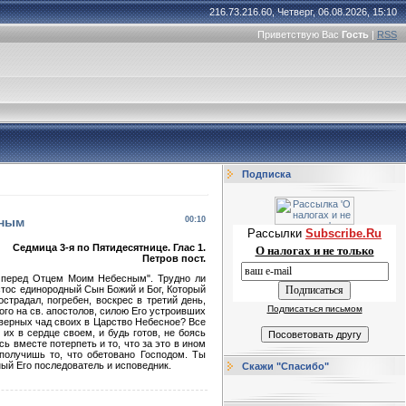
216.73.216.60, Четверг, 06.08.2026, 15:10
Приветствую Вас
Гость
|
RSS
Подписка
сным
00:10
Рассылки
Subscribe.Ru
Седмица 3-я по Пятидесятнице.
Глас 1.
О налогах и не только
Петров пост.
 Я перед Отцем Моим Небесным". Трудно ли
истос единородный Сын Божий и Бог, Который
страдал, погребен, воскрес в третий день,
Подписаться письмом
ого на св. апостолов, силою Его устроивших
 верных чад своих в Царство Небесное? Все
их в сердце своем, и будь готов, не боясь
сь вместе потерпеть и то, что за это в ином
 получишь то, что обетовано Господом. Ты
ый Его последователь и исповедник.
Скажи "Спасибо"