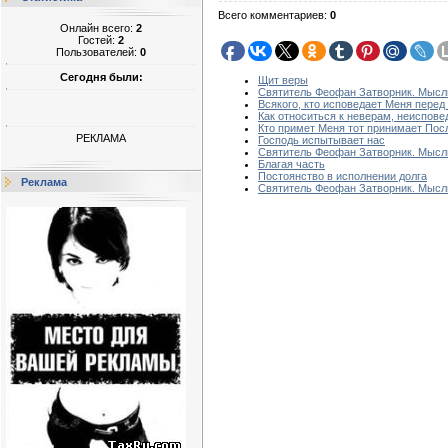
Всего комментариев
:
0
Онлайн всего:
2
Гостей:
2
Пользователей:
0
Сегодня были:
Щит веры
Святитель Феофан Затворник. Мысли
Всякого, кто исповедает Меня пере
Как относиться к неверам, неиспов
Кто примет Меня тот принимает По
РЕКЛАМА
Господь испытывает нас
Святитель Феофан Затворник. Мысли
Благая часть
Постоянство в исполнении долга
Реклама
Святитель Феофан Затворник. Мысли