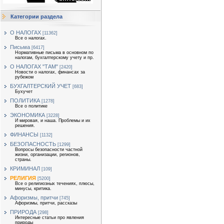
Категории раздела
О НАЛОГАХ
[11362]
Все о налогах.
Письма
[6417]
Нормативные письма в основном по
налогам, бухгалтерскому учету и пр.
О НАЛОГАХ "ТАМ"
[2420]
Новости о налогах, финансах за
рубежом
БУХГАЛТЕРСКИЙ УЧЕТ
[683]
Бухучет
ПОЛИТИКА
[1278]
Все о политике
ЭКОНОМИКА
[3228]
И мировая, и наша. Проблемы и их
решения.
ФИНАНСЫ
[1132]
БЕЗОПАСНОСТЬ
[1299]
Вопросы безопасности частной
жизни, организации, регионов,
страны.
КРИМИНАЛ
[109]
РЕЛИГИЯ
[5200]
Все о религиозных течениях, плюсы,
минусы, критика.
Афоризмы, притчи
[745]
Афоризмы, притчи, рассказы
ПРИРОДА
[298]
Интересные статьи про явления
природы