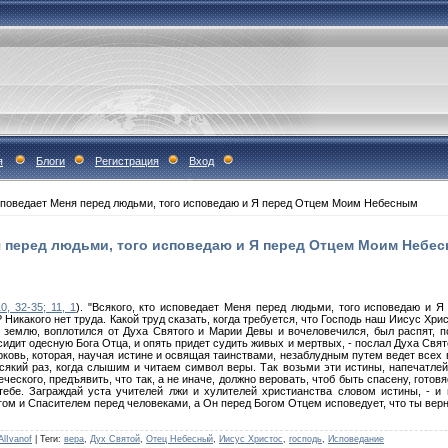
я
Блоги
Регистрация
Вход
исповедает Меня перед людьми, того исповедаю и Я перед Отцем Моим Небесным
я перед людьми, того исповедаю и Я перед Отцем Моим Небе
0, 32-35; 11, 1
). "Всякого, кто исповедает Меня перед людьми, того исповедаю и
 Никакого нет труда. Какой труд сказать, когда требуется, что Господь наш Иисус Хр
 землю, воплотился от Духа Святого и Марии Девы и вочеловечился, был распят, по
сидит одесную Бога Отца, и опять придет судить живых и мертвых, - послал Духа Свят
ковь, которая, научая истине и освящая таинствами, незаблудным путем ведет всех
який раз, когда слышим и читаем символ веры. Так возьми эти истины, напечатлей 
ческого, предъявить, что так, а не иначе, должно веровать, чтоб быть спасену, готовя
тебе. Заграждай уста учителей лжи и хулителей христианства словом истины, - и
ом и Спасителем перед человеками, а Он перед Богом Отцем исповедует, что ты верн
AlIvanof
|
Теги
:
вера
,
Дух Святой
,
Отец Небесный
,
Иисус Христос
,
господь
,
Исповедание