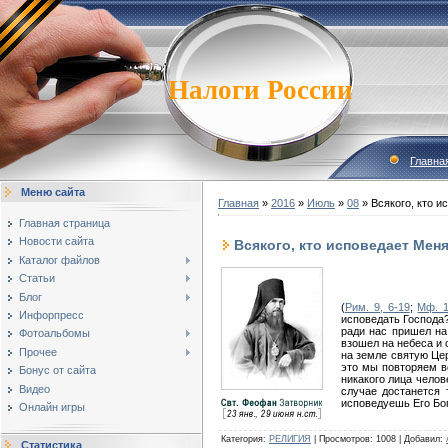
Налоги России
Главна
Меню сайта
Главная
»
2016
»
Июль
»
08
» Всякого, кто 
Главная страница
Новости сайта
Всякого, кто исповедает Мен
Каталог файлов
Статьи
Блог
(
Рим. 9, 6-19
;
Мф. 1
Инфорпресс
исповедать Господа?
ради нас пришел на
Фотоальбомы
взошел на небеса и 
Прочее
на земле святую Цер
это мы повторяем вс
Бонус от сайта
никакого лица челове
Видео
случае достанется 
исповедуешь Его Бог
Онлайн игры
Категория
:
РЕЛИГИЯ
|
Просмотров
:
1008
|
Добавил
:
Статистика