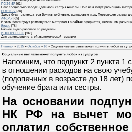
ПОЭЗИЯ
[61]
Блог специально заведен для моей сестры Анжелы. Но в нем могут размещать матери
БОНУСЫ
[30]
Здесь будут размещаться Бонусы рублевые, долларовые и др. Перемещен раздел дл
АФЕРЫ
[65]
В этом блоге будут размещаться материалы о сайтах аферистах, желающим размещат
Видео
[76]
Разное видео разбитое по разделам
ИНФОРПРЕСС
[948]
Для размещения статей экономической тематики
Главная
»
2015
»
Октябрь
»
10
» Социальные выплаты может получить любой из супр
Социальные выплаты может получить любой из супругов
Напомним, что подпункт 2 пункта 1 
в отношении расходов на свою учебу
(подопечных в возрасте до 18 лет) 
обучение брата или сестры.
На основании подпунк
НК РФ на вычет мог
оплатил собственное 