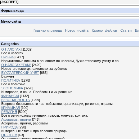
[
ЭКСПЕРТ
]
Форма входа
Меню сайта
Главная страница
Новости сайта
Каталог файлов
Статьи
Бл
Categories
О НАЛОГАХ
[11362]
Все о налогах.
Письма
[6417]
Нормативные письма в основном по налогам, бухгалтерскому учету и пр.
О НАЛОГАХ "ТАМ"
[2420]
Новости о налогах, финансах за рубежом
БУХГАЛТЕРСКИЙ УЧЕТ
[683]
Бухучет
ПОЛИТИКА
[1278]
Все о политике
ЭКОНОМИКА
[3228]
И мировая, и наша. Проблемы и их решения.
ФИНАНСЫ
[1132]
БЕЗОПАСНОСТЬ
[1299]
Вопросы безопасности частной жизни, организации, регионов, страны.
КРИМИНАЛ
[109]
РЕЛИГИЯ
[5200]
Все о религиозных течениях, плюсы, минусы, критика.
Афоризмы, притчи
[745]
Афоризмы, притчи, рассказы
ПРИРОДА
[298]
Интересные статьи про явления природы
ОБ ЭТОМ
[63]
Отношения между мужчиной женщиной