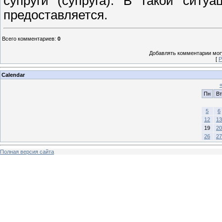
супруги (супруга). В такой ситу
предоставляется.
Всего комментариев
:
0
Добавлять комментарии могу
[
Р
Calendar
Пн
Вт
5
6
12
13
19
20
26
27
Полная версия сайта