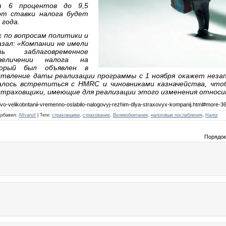
т 6 процентов до 9,5
рт ставки налога будет
 года.
к по вопросам политики и
азал: «Компании не имели
ь заблаговременное
величении налога на
торый был объявлен в
твление даты реализации программы с 1 ноября окажет незап
удалось встретиться с HMRC и чиновниками казначейства, что
траховщики, имеющие для реализации этого изменения относит
lstvo-velikobritanii-vremenno-oslabilo-nalogovyj-rezhim-dlya-straxovyx-kompanij.html#more-3
Добавил
:
AlIvanof
|
Теги
:
страховщики
,
страхование
,
Великобритания
,
налоговые послабления
,
Налог
Порядок