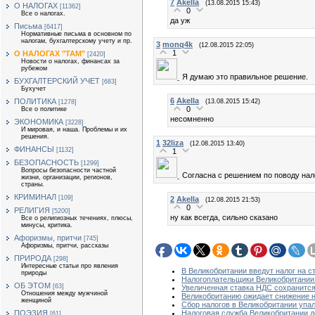
7
Akella
(13.08.2015 15:43)
О НАЛОГАХ
[11362]
0
Все о налогах.
да уж
Письма
[6417]
Нормативные письма в основном по
налогам, бухгалтерскому учету и пр.
3
monq4k
(12.08.2015 22:05)
1
О НАЛОГАХ "ТАМ"
[2420]
Новости о налогах, финансах за
рубежом
Я думаю это правильное решение.
БУХГАЛТЕРСКИЙ УЧЕТ
[683]
Бухучет
6
Akella
ПОЛИТИКА
(13.08.2015 15:42)
[1278]
0
Все о политике
несомненно
ЭКОНОМИКА
[3228]
И мировая, и наша. Проблемы и их
решения.
1
32liza
(12.08.2015 13:40)
ФИНАНСЫ
[1132]
1
БЕЗОПАСНОСТЬ
[1299]
Вопросы безопасности частной
Согласна с решением по поводу нал
жизни, организации, регионов,
страны.
КРИМИНАЛ
[109]
2
Akella
(12.08.2015 21:53)
0
РЕЛИГИЯ
[5200]
ну как всегда, сильно сказано
Все о религиозных течениях, плюсы,
минусы, критика.
Афоризмы, притчи
[745]
Афоризмы, притчи, рассказы
ПРИРОДА
[298]
Интересные статьи про явления
В Великобритании введут налог на 
природы
Налогоплательщики Великобритании 
ОБ ЭТОМ
[63]
Увеличенная ставка НДС сохранится
Отношения между мужчиной
Великобританию ожидает снижение 
женщиной
Сбор налогов в Великобритании упа
ПОЭЗИЯ
Налоговая служба Великобритании 
[61]