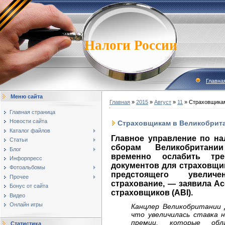
Налоги России
Главна
Меню сайта
Главная
»
2015
»
Август
»
11
» Страховщикам
Главная страница
Новости сайта
Страховщикам в Великобрит
Каталог файлов
Главное управление по н
Статьи
сборам Великобритан
Блог
временно ослабить тр
Инфорпресс
документов для страховщи
Фотоальбомы
предстоящего увели
Прочее
страхование, — заявила А
Бонус от сайта
страховщиков (ABI).
Видео
Онлайн игры
Канцлер Великобритании 
что увеличилась ставка 
премии, которые обл
Статистика