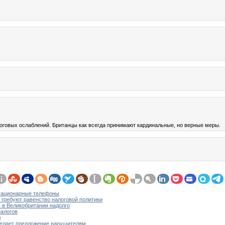
оговых ослаблений. Британцы как всегда принимают кардинальные, но верные меры.
стационарные телефоны
требуют равенство налоговой политики
 в Великобритании надолго
налогов
л
делает предложение нарушителям