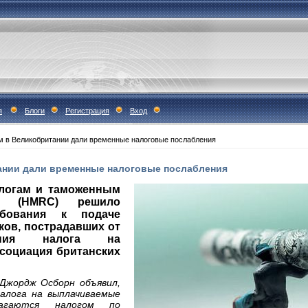
я
Блоги
Регистрация
Вход
 в Великобритании дали временные налоговые послабления
ании дали временные налоговые послабления
алогам и таможенным
ии (HMRC) решило
ебования к подаче
ков, пострадавших от
чения налога на
ссоциация британских
Джордж Осборн объявил,
налога на выплачиваемые
агаются налогом по