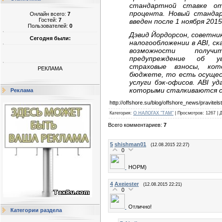
стандартной ставке о
процента. Новый станда
Онлайн всего:
7
Гостей:
7
введен после 1 ноября 2015
Пользователей:
0
Дэвид Йордорсон, советни
Сегодня были:
налогообложении в ABI, ск
возможности получит
предупреждение об у
страховые взносы, ко
РЕКЛАМА
бюджете, то есть осущес
услуги бэк-офисов. ABI 
которыми сталкиваются с
Реклама
http://offshore.su/blog/offshore_news/pravite
Категория
:
О НАЛОГАХ "ТАМ"
|
Просмотров
:
1267
|
Всего комментариев
:
7
5
shishman01
(12.08.2015 22:27)
0
НОРМ)
4
Axejester
(12.08.2015 22:21)
0
Отлично!
Категории раздела