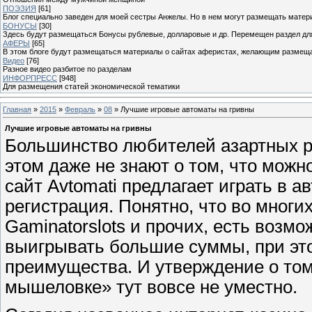
ПОЭЗИЯ
[61]
Блог специально заведен для моей сестры Анжелы. Но в нем могут размещать матери
БОНУСЫ
[30]
Здесь будут размещаться Бонусы рублевые, долларовые и др. Перемещен раздел дл
АФЕРЫ
[65]
В этом блоге будут размещаться материалы о сайтах аферистах, желающим размещат
Видео
[76]
Разное видео разбитое по разделам
ИНФОРПРЕСС
[948]
Для размещения статей экономической тематики
Главная
»
2015
»
Февраль
»
08
» Лучшие игровые автоматы на гривны
Лучшие игровые автоматы на гривны
Большинство любителей азартных р
этом даже не знают о том, что можно
сайт Avtomati предлагает играть в 
регистрация. Понятно, что во многих
Gaminatorslots и прочих, есть возм
выигрывать большие суммы, при эт
преимущества. И утверждение о том
мышеловке» тут вовсе не уместно.