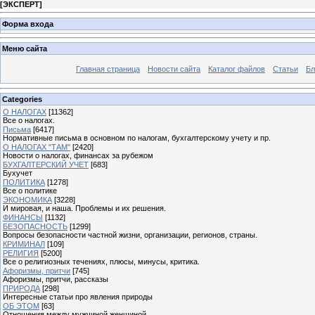
[
ЭКСПЕРТ
]
Форма входа
Меню сайта
Главная страница
Новости сайта
Каталог файлов
Статьи
Бл
Categories
О НАЛОГАХ
[11362]
Все о налогах.
Письма
[6417]
Нормативные письма в основном по налогам, бухгалтерскому учету и пр.
О НАЛОГАХ "ТАМ"
[2420]
Новости о налогах, финансах за рубежом
БУХГАЛТЕРСКИЙ УЧЕТ
[683]
Бухучет
ПОЛИТИКА
[1278]
Все о политике
ЭКОНОМИКА
[3228]
И мировая, и наша. Проблемы и их решения.
ФИНАНСЫ
[1132]
БЕЗОПАСНОСТЬ
[1299]
Вопросы безопасности частной жизни, организации, регионов, страны.
КРИМИНАЛ
[109]
РЕЛИГИЯ
[5200]
Все о религиозных течениях, плюсы, минусы, критика.
Афоризмы, притчи
[745]
Афоризмы, притчи, рассказы
ПРИРОДА
[298]
Интересные статьи про явления природы
ОБ ЭТОМ
[63]
Отношения между мужчиной женщиной