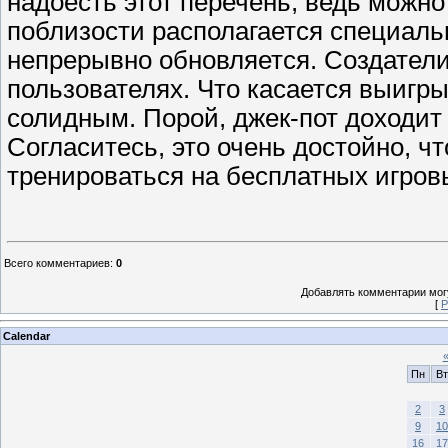
надоесть этот перечень, ведь можно
поблизости располагается специальн
непрерывно обновляется. Создатели
пользователях. Что касается выигр
солидным. Порой, джек-пот доходит 
Согласитесь, это очень достойно, ч
тренироваться на бесплатных игров
Всего комментариев
:
0
Добавлять комментарии могу
[
Р
Calendar
Пн
Вт
2
3
9
10
16
17